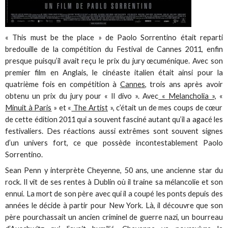
« This must be the place » de Paolo Sorrentino était reparti
bredouille de la compétition du Festival de Cannes 2011, enfin
presque puisqu’il avait reçu le prix du jury œcuménique. Avec son
premier film en Anglais, le cinéaste italien était ainsi pour la
quatrième fois en compétition à
Cannes
, trois ans après avoir
obtenu un prix du jury pour « Il divo ». Avec
« Melancholia »,
«
Minuit à Paris
» et «
The Artist
», c’était un de mes coups de cœur
de cette édition 2011 qui a souvent fasciné autant qu’il a agacé les
festivaliers. Des réactions aussi extrêmes sont souvent signes
d’un univers fort, ce que possède incontestablement Paolo
Sorrentino.
Sean Penn y interprète Cheyenne, 50 ans, une ancienne star du
rock. Il vit de ses rentes à Dublin où il traine sa mélancolie et son
ennui. La mort de son père avec qui il a coupé les ponts depuis des
années le décide à partir pour New York. Là, il découvre que son
père pourchassait un ancien criminel de guerre nazi, un bourreau