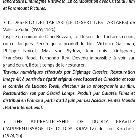
laboratoire L’immagine Ritrovata. En collaboration avec Cristaldi Film
et Paramount Pictures.
• IL DESERTO DEI TARTARI (LE DESERT DES TARTARES) de
Valerio Zurlini (1976, 2h20).
Inspiré du roman de Dino Buzzati, Le Désert des tartares réunit,
outre Jacques Perrin qui a produit le film, Vittorio Gassman,
Philippe Noiret, Max von Sydow, Jean-Louis Trintignant,
Francisco Rabal, Fernando Rey. Devenu impossible à voir sur
grand écran, il était temps de le restaurer.
Travaux numériques effectués par Digimage Classics. Restauration
image 4K à partir du négatif original avec l'accord de Cinecitta et sous
le contrôle de Luciano Tovoli, directeur de la photographie du film.
Restauration son par Gérard Lamps. Produit par Galatée Films et
distribué en France à partir du 12 juin par Les Acacias. Ventes Monde
: Pathé International.
• THE APPRENTICESHIP OF DUDDY KRAVITZ
(L’APPRENTISSAGE DE DUDDY KRAVITZ) de Ted Kotcheff
(1974, 2h)