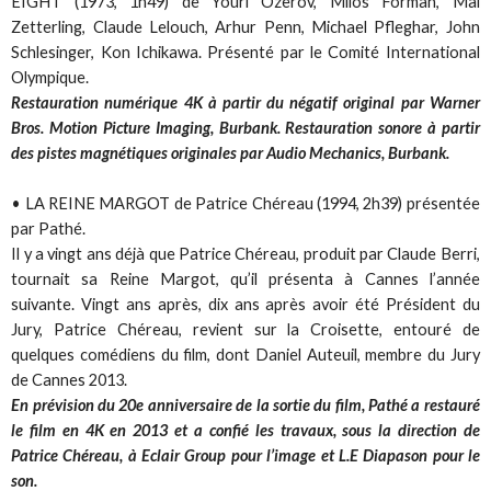
EIGHT (1973, 1h49) de Youri Ozerov, Milos Forman, Mai
Zetterling, Claude Lelouch, Arhur Penn, Michael Pfleghar, John
Schlesinger, Kon Ichikawa. Présenté par le Comité International
Olympique.
Restauration numérique 4K à partir du négatif original par Warner
Bros. Motion Picture Imaging, Burbank. Restauration sonore à partir
des pistes magnétiques originales par Audio Mechanics, Burbank.
• LA REINE MARGOT de Patrice Chéreau (1994, 2h39) présentée
par Pathé.
Il y a vingt ans déjà que Patrice Chéreau, produit par Claude Berri,
tournait sa Reine Margot, qu’il présenta à Cannes l’année
suivante. Vingt ans après, dix ans après avoir été Président du
Jury, Patrice Chéreau, revient sur la Croisette, entouré de
quelques comédiens du film, dont Daniel Auteuil, membre du Jury
de Cannes 2013.
En prévision du 20e anniversaire de la sortie du film, Pathé a restauré
le film en 4K en 2013 et a confié les travaux, sous la direction de
Patrice Chéreau, à Eclair Group pour l’image et L.E Diapason pour le
son.