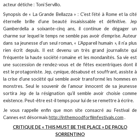
acteur détiche : Toni Servillo.
Synopsis de « La Grande Bellazza » : C’est l’été à Rome et la cité
éternelle brille d’une beauté insaisissable et définitive. Jep
Gamberdella a soixante-cinq ans, il continue de dégager un
charme sur lequel le temps ne semble pas avoir d’emprise. Auteur
dans sa jeunesse d’un seul roman, « L’Appareil humain », il n’a plus
rien écrit depuis. Il est devenu un très grand journaliste qui
fréquente la haute société romaine et les mondanités. Sa vie est
une succession de rendez-vous et de fêtes excentriques dont il
est le protagoniste. Jep, cynique, désabusé et souffrant, assiste à
la crise d’une société qui semble avoir transformé les hommes en
monstres. Seul le souvenir de l’amour innocent de sa jeunesse
sortira Jep de la résignation qu’il semble avoir choisie comme
existence. Peut-être est-il temps pour lui de se remettre à écrire.
Je vous rappelle enfin que mon site consacré au Festival de
Cannes est désormais
http://inthemoodforfilmfestivals.com
.
CRITIQUE DE « THIS MUST BE THE PLACE » DE PAOLO
SORRENTINO