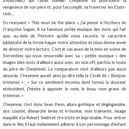
d’Auschwitz qui l’avait humilié. Cheyenne va poursuivre la
vengeance de son père et, pour l’accomplir, va traverser les Etats-
Unis…
En revoyant « This must be the place », j’ai pensé à l’écriture de
Françoise Sagan. A sa fameuse petite musique des mots qui fait
que, au-delà de l’histoire qu’elle nous raconte, le caractère
jubilatoire de la forme happe notre attention et nous donne envie
de dévorer notre lecture. C’est le cas aussi de la mise en scène de
Sorrentino qui nous ensorcelle avec sa « petite musique » des
images (des mots d’ailleurs aussi avec, en voix off, parfois le texte
du père de Cheyenne). La comparaison n’est d’ailleurs pas aussi
absurde, Cheyenne aurait ainsi pu dire telle la Cécile de « Bonjour
tristesse » : « Sur ce sentiment inconnu dont l’ennui, la douceur
m’obsèdent, j’hésite à apposer le nom, le beau nom grave de
tristesse. »
Cheyenne, c’est donc Sean Penn, allure gothique et dégingandée,
dos courbé, démarche lente et irrésolue, voix traînante, visage
maquillé à la Robert Smith et rire triste et improbable. Pour entrer
dans le film, il faut évidemment adhérer à son personnage d’enfant