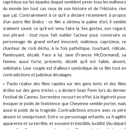
capricieux sur les épaules duquel semblent peser tous les malheurs
du monde (en tout cas ceux de son histoire et de l’Histoire, rien
que ça). Contrairement à ce qu’il a déclaré récemment à propos
d’un autre film (indice : ce film a obtenu la palme d’or), il semble
vraiment savoir ce qu’il est venu faire là. Ses gestes, son regard,
son phrasé : tout nous fait oublier l’acteur pour construire ce
personnage de grand enfant innocent, malicieux, capricieux, ce
chanteur de rock déchu, à la fois pathétique, touchant, ridicule,
flamboyant, décalé. Face à lui, Jane (Frances McDormand), sa
femme, aussi forte, présente, décidé qu’il est faible, absent,
velléitaire. Leur couple est d’ailleurs symbolique de ce film tout en
contradictions et judicieux décalages.
« Paolo réalise des films rapides sur des gens lents et des films
drôles sur des gens tristes », a déclaré Sean Penn lors du dernier
Festival de Cannes. Sorrentino recourt en effet à la légèreté pour
évoquer le poids de l’existence que Cheyenne semble porter, mais
aussi le poids de la tragédie. Contradictions encore avec ce père
absent et omniprésent. Entre ce personnage enfantin, sa fragilité
apparente et sa terrible, et souvent irrésistible, lucidité (Au départ