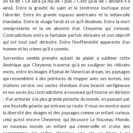
on se dit « Ce sera ça ma vie » puis « C’est ça la vie » déclare-t-il
ainsi). Entre la gravité du sujet et la tendresse loufoque pour
l’aborder. Entre les grands espaces américains et la mélancolie
irlandaise. Entre le visage fardé et ce qu’il dissimule. Entre la mort
omniprésente et la vie absente d’un Cheyenne qui s’ennuie.
Contradictions entre la fantaisie parfois dérisoire et son objectif
qui est tout sauf dérisoire. Entre l’inoffensivité apparente d’un
homme et les crimes qu’il a commis.
Sorrentino semble prendre autant de plaisir à sublimer cette
Amérique que Cheyenne traverse qu’à en souligner les ridicules
excès, entre les images d’Epinal de l’American dream, les paysages
qui ressemblent à des peintures de Hopper avec ses motels, ses
stations service, ses vastes étendues d’une beauté vertigineuse
et ses excès (ou contradictions à nouveau) qu’il tourne en dérision
: d’un armurier à la plus grande pistache du monde, en passant par
une bouteille géante qui entrave sa route. Il nous en montre aussi
la diversité des visages et des paysages comme un enfant curieux,
celui qu’est encore Cheyenne, qui découvre Le Nouveau Monde,
un nouveau monde, un enfant qui s’émerveille et croise des