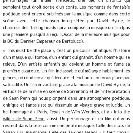
personnages (un Indien silencieux, une oie, un bison…) qui
semblent tout droit sortie d’un conte. Les moments de fantaisie
poétique sont encore sublimés par la musique comme dans cette
scène avec cette chanson interprétée par David Byrne, le
chanteur des Talking heads qui a composé la musique du film (pas
une première puisqu’il a reçu l’Oscar de la meilleure musique pour
la BO du Dernier Empereur de Bertolucci).
« This must be the place », c’est un parcours initiatique: l’histoire
d’un masque qui tombe, d’un enfant qui grandit, d’un homme qui se
relève. D’un artiste enfantin qui devient un homme et fume sa
première cigarette. Un film inclassable qui mélange habilement les
genres, un road movie qui déroute et enchante, ou nous glace par
sa lucidité. Un film envoûtant grâce à la musique de David Byrne, la
virtuosité de la mise en scène de Sorrentino et de l’interprétation
de Sean Penn qui nous plongent dans une atmosphère poétique,
onirique et fantaisiste qui dissimule un visage grave et lucide. Un
bel hommage à « Paris, Texas » de Wim Wenders, et à «
Into the
wild » de Sean Penn
, aussi. Un personnage et un film qui vous
restent dans la tête comme une petite musique. Celle des mots de
Sagan. Ou une grande. Celle des Talkings Heads. « Il faut choisir,