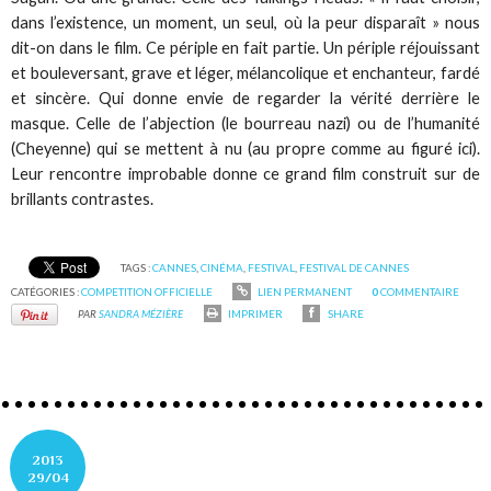
dans l’existence, un moment, un seul, où la peur disparaît » nous
dit-on dans le film. Ce périple en fait partie. Un périple réjouissant
et bouleversant, grave et léger, mélancolique et enchanteur, fardé
et sincère. Qui donne envie de regarder la vérité derrière le
masque. Celle de l’abjection (le bourreau nazi) ou de l’humanité
(Cheyenne) qui se mettent à nu (au propre comme au figuré ici).
Leur rencontre improbable donne ce grand film construit sur de
brillants contrastes.
TAGS :
CANNES
,
CINÉMA
,
FESTIVAL
,
FESTIVAL DE CANNES
CATÉGORIES :
COMPETITION OFFICIELLE
LIEN PERMANENT
0
COMMENTAIRE
PAR
SANDRA MÉZIÈRE
IMPRIMER
SHARE
2013
29/04