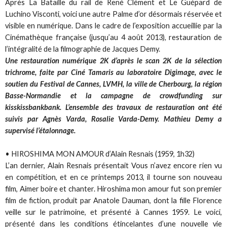
Après La Bataille du rail de René Clément et Le Guépard de
Luchino Visconti, voici une autre Palme d’or désormais réservée et
visible en numérique. Dans le cadre de l’exposition accueillie par la
Cinémathèque française (jusqu’au 4 août 2013), restauration de
l’intégralité de la filmographie de Jacques Demy.
Une restauration numérique 2K d’après le scan 2K de la sélection
trichrome, faite par Ciné Tamaris au laboratoire Digimage, avec le
soutien du Festival de Cannes, LVMH, la ville de Cherbourg, la région
Basse-Normandie et la campagne de crowdfunding sur
kisskissbankbank. L’ensemble des travaux de restauration ont été
suivis par Agnès Varda, Rosalie Varda-Demy. Mathieu Demy a
supervisé l’étalonnage.
• HIROSHIMA MON AMOUR d’Alain Resnais (1959, 1h32)
L’an dernier, Alain Resnais présentait Vous n’avez encore rien vu
en compétition, et en ce printemps 2013, il tourne son nouveau
film, Aimer boire et chanter. Hiroshima mon amour fut son premier
film de fiction, produit par Anatole Dauman, dont la fille Florence
veille sur le patrimoine, et présenté à Cannes 1959. Le voici,
présenté dans les conditions étincelantes d’une nouvelle vie