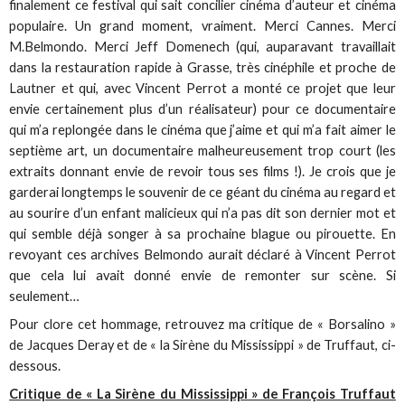
finalement ce festival qui sait concilier cinéma d’auteur et cinéma
populaire. Un grand moment, vraiment. Merci Cannes. Merci
M.Belmondo. Merci Jeff Domenech (qui, auparavant travaillait
dans la restauration rapide à Grasse, très cinéphile et proche de
Lautner et qui, avec Vincent Perrot a monté ce projet que leur
envie certainement plus d’un réalisateur) pour ce documentaire
qui m’a replongée dans le cinéma que j’aime et qui m’a fait aimer le
septième art, un documentaire malheureusement trop court (les
extraits donnant envie de revoir tous ses films !). Je crois que je
garderai longtemps le souvenir de ce géant du cinéma au regard et
au sourire d’un enfant malicieux qui n’a pas dit son dernier mot et
qui semble déjà songer à sa prochaine blague ou pirouette. En
revoyant ces archives Belmondo aurait déclaré à Vincent Perrot
que cela lui avait donné envie de remonter sur scène. Si
seulement…
Pour clore cet hommage, retrouvez ma critique de « Borsalino »
de Jacques Deray et de « la Sirène du Mississippi » de Truffaut, ci-
dessous.
Critique de « La Sirène du Mississippi » de François Truffaut