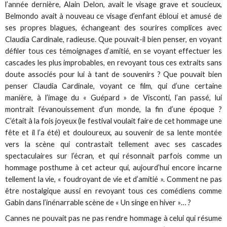
l’année dernière, Alain Delon, avait le visage grave et soucieux,
Belmondo avait à nouveau ce visage d’enfant ébloui et amusé de
ses propres blagues, échangeant des sourires complices avec
Claudia Cardinale, radieuse. Que pouvait-il bien penser, en voyant
défiler tous ces témoignages d’amitié, en se voyant effectuer les
cascades les plus improbables, en revoyant tous ces extraits sans
doute associés pour lui à tant de souvenirs ? Que pouvait bien
penser Claudia Cardinale, voyant ce film, qui d’une certaine
manière, à l’image du « Guépard » de Visconti, l’an passé, lui
montrait l’évanouissement d’un monde, la fin d’une époque ?
C’était à la fois joyeux (le festival voulait faire de cet hommage une
fête et il l’a été) et douloureux, au souvenir de sa lente montée
vers la scène qui contrastait tellement avec ses cascades
spectaculaires sur l’écran, et qui résonnait parfois comme un
hommage posthume à cet acteur qui, aujourd’hui encore incarne
tellement la vie, « foudroyant de vie et d’amitié ». Comment ne pas
être nostalgique aussi en revoyant tous ces comédiens comme
Gabin dans l’inénarrable scène de « Un singe en hiver »… ?
Cannes ne pouvait pas ne pas rendre hommage à celui qui résume