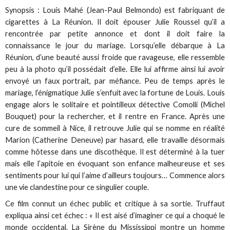
Synopsis : Louis Mahé (Jean-Paul Belmondo) est fabriquant de
cigarettes à La Réunion. Il doit épouser Julie Roussel qu’il a
rencontrée par petite annonce et dont il doit faire la
connaissance le jour du mariage. Lorsqu’elle débarque à La
Réunion, d’une beauté aussi froide que ravageuse, elle ressemble
peu à la photo qu’il possédait d’elle. Elle lui affirme ainsi lui avoir
envoyé un faux portrait, par méfiance. Peu de temps après le
mariage, l’énigmatique Julie s’enfuit avec la fortune de Louis. Louis
engage alors le solitaire et pointilleux détective Comolli (Michel
Bouquet) pour la rechercher, et il rentre en France. Après une
cure de sommeil à Nice, il retrouve Julie qui se nomme en réalité
Marion (Catherine Deneuve) par hasard, elle travaille désormais
comme hôtesse dans une discothèque. Il est déterminé à la tuer
mais elle l’apitoie en évoquant son enfance malheureuse et ses
sentiments pour lui qui l’aime d’ailleurs toujours… Commence alors
une vie clandestine pour ce singulier couple.
Ce film connut un échec public et critique à sa sortie. Truffaut
expliqua ainsi cet échec : « Il est aisé d’imaginer ce qui a choqué le
monde occidental. La Sirène du Mississippi montre un homme