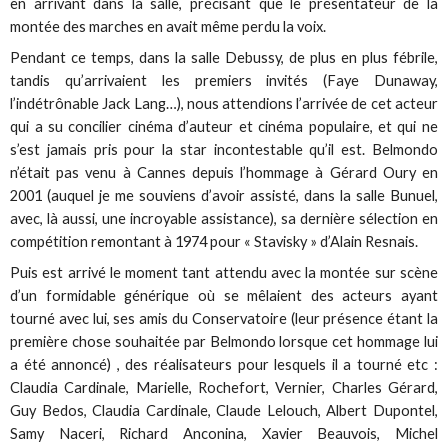
en arrivant dans la salle, précisant que le présentateur de la
montée des marches en avait même perdu la voix.
Pendant ce temps, dans la salle Debussy, de plus en plus fébrile,
tandis qu’arrivaient les premiers invités (Faye Dunaway,
l’indétrônable Jack Lang…), nous attendions l’arrivée de cet acteur
qui a su concilier cinéma d’auteur et cinéma populaire, et qui ne
s’est jamais pris pour la star incontestable qu’il est. Belmondo
n’était pas venu à Cannes depuis l’hommage à Gérard Oury en
2001 (auquel je me souviens d’avoir assisté, dans la salle Bunuel,
avec, là aussi, une incroyable assistance), sa dernière sélection en
compétition remontant à 1974 pour « Stavisky » d’Alain Resnais.
Puis est arrivé le moment tant attendu avec la montée sur scène
d’un formidable générique où se mêlaient des acteurs ayant
tourné avec lui, ses amis du Conservatoire (leur présence étant la
première chose souhaitée par Belmondo lorsque cet hommage lui
a été annoncé) , des réalisateurs pour lesquels il a tourné etc :
Claudia Cardinale, Marielle, Rochefort, Vernier, Charles Gérard,
Guy Bedos, Claudia Cardinale, Claude Lelouch, Albert Dupontel,
Samy Naceri, Richard Anconina, Xavier Beauvois, Michel