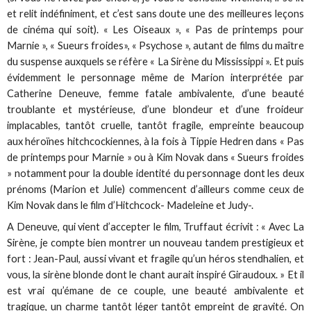
et relit indéfiniment, et c’est sans doute une des meilleures leçons
de cinéma qui soit). « Les Oiseaux », « Pas de printemps pour
Marnie », « Sueurs froides», « Psychose », autant de films du maître
du suspense auxquels se réfère « La Sirène du Mississippi ». Et puis
évidemment le personnage même de Marion interprétée par
Catherine Deneuve, femme fatale ambivalente, d’une beauté
troublante et mystérieuse, d’une blondeur et d’une froideur
implacables, tantôt cruelle, tantôt fragile, empreinte beaucoup
aux héroïnes hitchcockiennes, à la fois à Tippie Hedren dans « Pas
de printemps pour Marnie » ou à Kim Novak dans « Sueurs froides
» notamment pour la double identité du personnage dont les deux
prénoms (Marion et Julie) commencent d’ailleurs comme ceux de
Kim Novak dans le film d’Hitchcock- Madeleine et Judy-.
A Deneuve, qui vient d’accepter le film, Truffaut écrivit : « Avec La
Sirène, je compte bien montrer un nouveau tandem prestigieux et
fort : Jean-Paul, aussi vivant et fragile qu’un héros stendhalien, et
vous, la sirène blonde dont le chant aurait inspiré Giraudoux. » Et il
est vrai qu’émane de ce couple, une beauté ambivalente et
tragique, un charme tantôt léger tantôt empreint de gravité. On