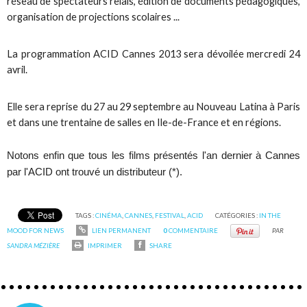
réseau de spectateurs relais, édition de documents pédagogiques,
organisation de projections scolaires ...
La programmation
ACID
Cannes 2013 sera dévoilée mercredi 24
avril.
Elle sera reprise du 27 au 29 septembre au Nouveau Latina à Paris
et dans une trentaine de salles en Ile-de-France et en régions.
Notons enfin que tous les films présentés l'an dernier à Cannes
par l'
ACID
ont trouvé un distributeur (*).
TAGS :
CINÉMA
,
CANNES
,
FESTIVAL
,
ACID
CATÉGORIES :
IN THE
MOOD FOR NEWS
LIEN PERMANENT
0
COMMENTAIRE
PAR
SANDRA MÉZIÈRE
IMPRIMER
SHARE