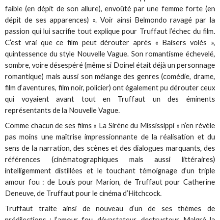
faible (en dépit de son allure), envoûté par une femme forte (en
dépit de ses apparences) ». Voir ainsi Belmondo ravagé par la
passion qui lui sacrifie tout explique pour Truffaut l’échec du film.
C’est vrai que ce film peut dérouter après « Baisers volés »,
quintessence du style Nouvelle Vague. Son romantisme échevelé,
sombre, voire désespéré (même si Doinel était déjà un personnage
romantique) mais aussi son mélange des genres (comédie, drame,
film d’aventures, film noir, policier) ont également pu dérouter ceux
qui voyaient avant tout en Truffaut un des éminents
représentants de la Nouvelle Vague.
Comme chacun de ses films « La Sirène du Mississippi » n’en révèle
pas moins une maîtrise impressionnante de la réalisation et du
sens de la narration, des scènes et des dialogues marquants, des
références (cinématographiques mais aussi littéraires)
intelligemment distillées et le touchant témoignage d’un triple
amour fou : de Louis pour Marion, de Truffaut pour Catherine
Deneuve, de Truffaut pour le cinéma d’Hitchcock.
Truffaut traite ainsi de nouveau d’un de ses thèmes de
prédilections : l’amour fou, dévastateur, destructeur. Malgré la