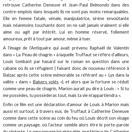
retrouve Catherine Deneuve et Jean-Paul Belmondo dans des
contre-emplois dans lesquels ils ne sont pas moins remarquables.
Elle en femme fatale, vénale, manipulatrice, sirène envoûtante
mais néanmoins touchante dont on ne sait jamais vraiment si elle
aime ou agit par intérêt. Lui en homme réservé, follement
amoureux, prêt à tout par amour, même à tuer.
A l’image de l’Antiquaire qui avait prévenu Raphaël de Valentin
dans « La Peau de chagrin » à laquelle Truffaut se réfère d’ailleurs,
Louis tombant par hasard sur le roman en question dans une
cabane où ils se réfugient ( faisant donc de nouveau référence à
Balzac après cette scène mémorable se référant au « Lys dans la
vallée » dans «
Baisers volés
»), et alors que la fortune se réduit
comme une peau de chagrin, Marion aurait pu dire à Louis : « Si tu
me possèdes, tu possèderas tout, mais ta vie m’appartiendra ».
Enfin ce film est une déclaration d’amour de Louis à Marion mais
aussi et surtout, à travers eux, de Truffaut à Catherine Deneuve
comme dans cette scène au coin du feu où Louis décrit son visage
comme un paysage, où l’acteur semble alors être le porte-parole
du cinéaste. Le personnage insaisissable, mystérieux de
Catherine