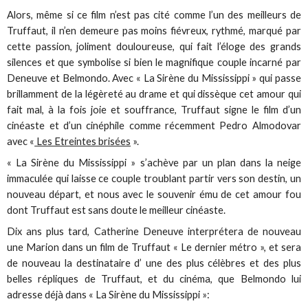
Alors, même si ce film n’est pas cité comme l’un des meilleurs de
Truffaut, il n’en demeure pas moins fiévreux, rythmé, marqué par
cette passion, joliment douloureuse, qui fait l’éloge des grands
silences et que symbolise si bien le magnifique couple incarné par
Deneuve et Belmondo. Avec « La Sirène du Mississippi » qui passe
brillamment de la légèreté au drame et qui dissèque cet amour qui
fait mal, à la fois joie et souffrance, Truffaut signe le film d’un
cinéaste et d’un cinéphile comme récemment Pedro Almodovar
avec «
Les Etreintes brisées
».
« La Sirène du Mississippi » s’achève par un plan dans la neige
immaculée qui laisse ce couple troublant partir vers son destin, un
nouveau départ, et nous avec le souvenir ému de cet amour fou
dont Truffaut est sans doute le meilleur cinéaste.
Dix ans plus tard, Catherine Deneuve interprétera de nouveau
une Marion dans un film de Truffaut « Le dernier métro », et sera
de nouveau la destinataire d’ une des plus célèbres et des plus
belles répliques de Truffaut, et du cinéma, que Belmondo lui
adresse déjà dans « La Sirène du Mississippi »: