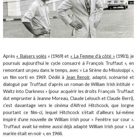
Après
« Baisers volés
» (1969) et
« La Femme d’à côté »
(1981), je
poursuis aujourd’hui le cycle consacré à François Truffaut », en
remontant un peu dans le temps, avec « La Sirène du Mississippi »,
un film sorti en 1969. Dédié à
Jean Renoir
, adapté, scénarisé et
dialogué par Truffaut d’après un roman de William Irish intitulé «
Waltz into Darkness » (pour acquérir les droits François Truffaut
dut emprunter à Jeanne Moreau, Claude Lelouch et Claude Berri),
c’est davantage vers le cinéma d’Alfred Hitchcock, que lorgne
pourtant ce film-ci, lequel Hitchcock s’était d’ailleurs lui-même
inspiré d’une nouvelle de William Irish pour « Fenêtre sur cour ».
Truffaut avait lui-même aussi déjà adapté William Irish pour « La
mariée était en noir », en 1968.