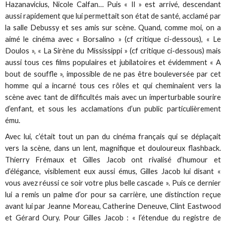
Hazanavicius, Nicole Calfan… Puis « Il » est arrivé, descendant
aussi rapidement que lui permettait son état de santé, acclamé par
la salle Debussy et ses amis sur scène. Quand, comme moi, on a
aimé le cinéma avec « Borsalino » (cf critique ci-dessous), « Le
Doulos », « La Sirène du Mississippi » (cf critique ci-dessous) mais
aussi tous ces films populaires et jubilatoires et évidemment « A
bout de souffle », impossible de ne pas être bouleversée par cet
homme qui a incarné tous ces rôles et qui cheminaient vers la
scène avec tant de difficultés mais avec un imperturbable sourire
d’enfant, et sous les acclamations d’un public particulièrement
ému.
Avec lui, c’était tout un pan du cinéma français qui se déplaçait
vers la scène, dans un lent, magnifique et douloureux flashback.
Thierry Frémaux et Gilles Jacob ont rivalisé d’humour et
d’élégance, visiblement eux aussi émus, Gilles Jacob lui disant «
vous avez réussi ce soir votre plus belle cascade ». Puis ce dernier
lui a remis un palme d’or pour sa carrière, une distinction reçue
avant lui par Jeanne Moreau, Catherine Deneuve, Clint Eastwood
et Gérard Oury. Pour Gilles Jacob : « l’étendue du registre de