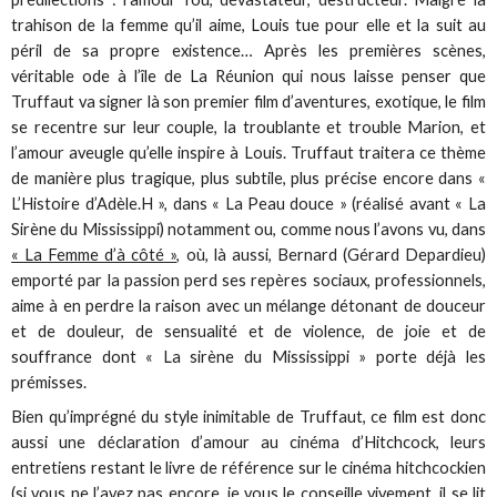
trahison de la femme qu’il aime, Louis tue pour elle et la suit au
péril de sa propre existence… Après les premières scènes,
véritable ode à l’île de La Réunion qui nous laisse penser que
Truffaut va signer là son premier film d’aventures, exotique, le film
se recentre sur leur couple, la troublante et trouble Marion, et
l’amour aveugle qu’elle inspire à Louis. Truffaut traitera ce thème
de manière plus tragique, plus subtile, plus précise encore dans «
L’Histoire d’Adèle.H », dans « La Peau douce » (réalisé avant « La
Sirène du Mississippi) notamment ou, comme nous l’avons vu, dans
« La Femme d’à côté »,
où, là aussi, Bernard (Gérard Depardieu)
emporté par la passion perd ses repères sociaux, professionnels,
aime à en perdre la raison avec un mélange détonant de douceur
et de douleur, de sensualité et de violence, de joie et de
souffrance dont « La sirène du Mississippi » porte déjà les
prémisses.
Bien qu’imprégné du style inimitable de Truffaut, ce film est donc
aussi une déclaration d’amour au cinéma d’Hitchcock, leurs
entretiens restant le livre de référence sur le cinéma hitchcockien
(si vous ne l’avez pas encore, je vous le conseille vivement, il se lit