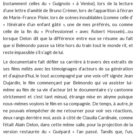
(notamment celles du « Guignolo » à Venise), lors de la lecture
d’une lettre d’amitié de Bruno Crémer, lors de l’apparition à l’écran
de Marie-France Pisier, lors de scènes inoubliables (comme celle d’
« Itinéraire d’un enfant gâté », une de mes préférés, ou comme
celle de la fin du « Professionnel » avec Robert Hossein)…ou
lorsque Delon dit que la différence entre eux se résume au fait
que si Belmondo passe sa tête hors du train tout le monde rit, et
reste impassible s’il s’agit de lui.
Le documentaire fait défiler sa carrière à travers des extraits de
ses films mêlés avec les témoignages d’acteurs de sa génération
et d’aujourd’hui, le tout accompagné par une voix-off signée Jean
Dujardin, le film commençant par Belmondo qui va assister lui-
même au film de sa vie d’acteur (et le documentaire s’y cantonne
strictement et c’est tant mieux), étrange mise en abyme puisque
nous-mêmes voyions le film en sa compagnie. De temps, à autre, je
ne pouvais m’empêcher de me retourner pour voir ses réactions,
deux rangs derrière moi, assis à côté de Claudia Cardinale, comme
l’était Alain Delon, dans cette même salle, pour la projection de la
version restaurée du « Guépard » l’an passé. Tandis que, l’un,