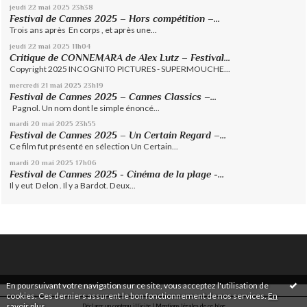
jeudi 22
mai 2025
23h38
Festival de Cannes 2025 – Hors compétition –...
Trois ans après En corps , et après une...
jeudi 22
mai 2025
11h04
Critique de CONNEMARA de Alex Lutz – Festival...
Copyright 2025 INCOGNITO PICTURES - SUPERMOUCHE...
mercredi 21
mai 2025
23h19
Festival de Cannes 2025 – Cannes Classics –...
Pagnol. Un nom dont le simple énoncé...
mardi 20
mai 2025
23h55
Festival de Cannes 2025 – Un Certain Regard –...
Ce film fut présenté en sélection Un Certain...
mardi 20
mai 2025
17h06
Festival de Cannes 2025 - Cinéma de la plage -...
Il y eut Delon . Il y a Bardot. Deux...
En poursuivant votre navigation sur ce site, vous acceptez l'utilisation de
cookies. Ces derniers assurent le bon fonctionnement de nos services.
En
savoir plus
.
Déclarer un contenu illicite
|
Mentions légales de ce blog