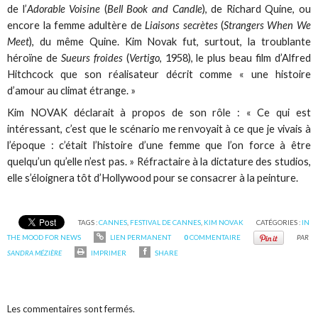
de l’
Adorable Voisine
(
Bell Book and Candle
), de Richard Quine, ou
encore la femme adultère de
Liaisons secrètes
(
Strangers When We
Meet
), du même Quine. Kim Novak fut, surtout, la troublante
héroïne de
Sueurs froides
(
Vertigo
, 1958), le plus beau film d’Alfred
Hitchcock que son réalisateur décrit comme « une histoire
d’amour au climat étrange. »
Kim NOVAK déclarait à propos de son rôle : « Ce qui est
intéressant, c’est que le scénario me renvoyait à ce que je vivais à
l’époque : c’était l’histoire d’une femme que l’on force à être
quelqu’un qu’elle n’est pas. » Réfractaire à la dictature des studios,
elle s’éloignera tôt d’Hollywood pour se consacrer à la peinture.
TAGS :
CANNES
,
FESTIVAL DE CANNES
,
KIM NOVAK
CATÉGORIES :
IN
THE MOOD FOR NEWS
LIEN PERMANENT
0
COMMENTAIRE
PAR
SANDRA MÉZIÈRE
IMPRIMER
SHARE
Les commentaires sont fermés.