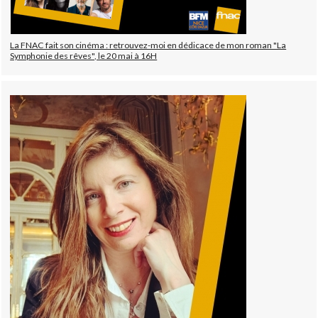
La FNAC fait son cinéma : retrouvez-moi en dédicace de mon roman "La
Symphonie des rêves", le 20 mai à 16H