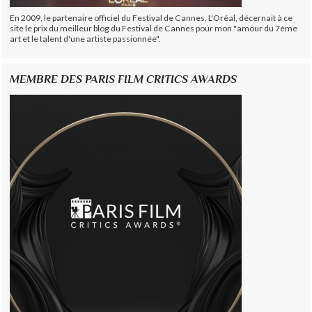
En 2009, le partenaire officiel du Festival de Cannes, L'Oréal, décernait à ce
site le prix du meilleur blog du Festival de Cannes pour mon "amour du 7ème
art et le talent d'une artiste passionnée".
MEMBRE DES PARIS FILM CRITICS AWARDS