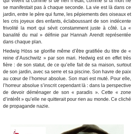
qui vivent là comme si de rien n’était, comme si la mort ne
se manifestait pas à chaque seconde. La vie est là dans ce
jardin, entre le père qui fume, les pépiements des oiseaux et
les cris joyeux des enfants, éclaboussant de son indécente
frivolité la mort qui sévit constamment juste à côté. La «
banalité du mal » définie par Hannah Arendt représentée
dans chaque plan.
Hedwig Höss se glorifie même d’être gratifiée du titre de «
reine d’Auschwitz » par son mari. Hedwig est en effet très
fière : de son statut, de ce qu’elle fait de sa maison, surtout
de son jardin, avec sa serre et sa piscine. Son havre de paix
au cœur de l’horreur absolue. Son mari est muté. Pour elle,
l’horreur absolue s’inscrit cependant là : dans la perspective
de devoir déménager de son « paradis ». Cette « zone
d’intérêt » qu’elle ne quitterait pour rien au monde. Ce cliché
de propagande nazie.