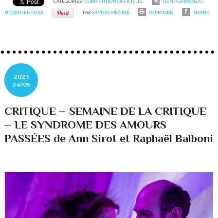
CATÉGORIES :
COMPETITION OFFICIELLE
LIEN PERMANENT
0
COMMENTAIRE
PAR
SANDRA MÉZIÈRE
IMPRIMER
SHARE
2023
24/05
CRITIQUE – SEMAINE DE LA CRITIQUE
– LE SYNDROME DES AMOURS
PASSÉES de Ann Sirot et Raphaël Balboni