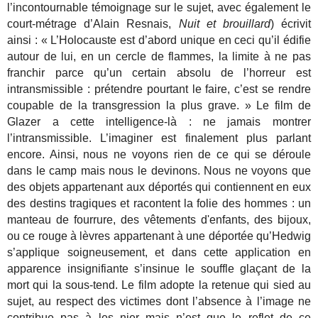
l’incontournable témoignage sur le sujet, avec également le
court-métrage d’Alain Resnais,
Nuit et brouillard
) écrivit
ainsi : « L’Holocauste est d’abord unique en ceci qu’il édifie
autour de lui, en un cercle de flammes, la limite à ne pas
franchir parce qu’un certain absolu de l’horreur est
intransmissible : prétendre pourtant le faire, c’est se rendre
coupable de la transgression la plus grave. » Le film de
Glazer a cette intelligence-là : ne jamais montrer
l’intransmissible. L’imaginer est finalement plus parlant
encore. Ainsi, nous ne voyons rien de ce qui se déroule
dans le camp mais nous le devinons. Nous ne voyons que
des objets appartenant aux déportés qui contiennent en eux
des destins tragiques et racontent la folie des hommes : un
manteau de fourrure, des vêtements d'enfants, des bijoux,
ou ce rouge à lèvres appartenant à une déportée qu’Hedwig
s’applique soigneusement, et dans cette application en
apparence insignifiante s’insinue le souffle glaçant de la
mort qui la sous-tend. Le film adopte la retenue qui sied au
sujet, au respect des victimes dont l’absence à l’image ne
contribue pas à les nier mais n’est que le reflet de ce