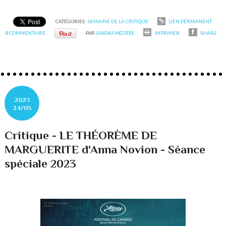
CATÉGORIES :
SEMAINE DE LA CRITIQUE
LIEN PERMANENT
0
COMMENTAIRE
PAR
SANDRA MÉZIÈRE
IMPRIMER
SHARE
2023
24/05
Critique - LE THÉORÈME DE
MARGUERITE d'Anna Novion - Séance
spéciale 2023