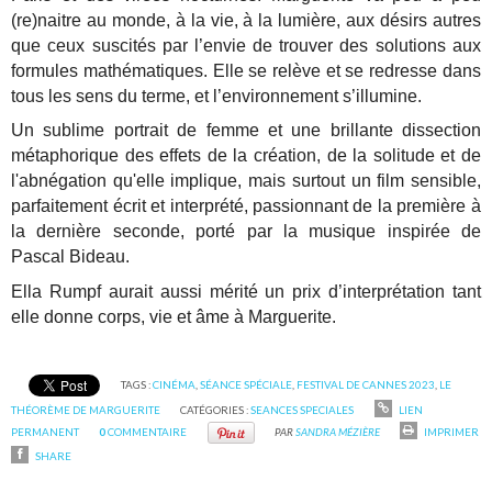
(re)naitre au monde, à la vie, à la lumière, aux désirs autres
que ceux suscités par l’envie de trouver des solutions aux
formules mathématiques. Elle se relève et se redresse dans
tous les sens du terme, et l’environnement s’illumine.
Un sublime portrait de femme et une brillante dissection
métaphorique des effets de la création, de la solitude et de
l'abnégation qu'elle implique, mais surtout un film sensible,
parfaitement écrit et interprété, passionnant de la première à
la dernière seconde, porté par la musique inspirée de
Pascal Bideau.
Ella Rumpf aurait aussi mérité un prix d’interprétation tant
elle donne corps, vie et âme à Marguerite.
TAGS :
CINÉMA
,
SÉANCE SPÉCIALE
,
FESTIVAL DE CANNES 2023
,
LE
THÉORÈME DE MARGUERITE
CATÉGORIES :
SEANCES SPECIALES
LIEN
PERMANENT
0
COMMENTAIRE
PAR
SANDRA MÉZIÈRE
IMPRIMER
SHARE