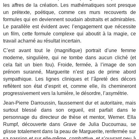
les affres de la création. Les mathématiques sont presque
un prétexte, poétique, comme ces murs recouverts de
formules qui en deviennent soudain abstraits et admirables.
Le parallèle est évident avec l’engagement que nécessite
un film, cette formule complexe qui aboutit à la magie, ce
travail acharné au résultat incertain.
C’est avant tout le (magnifique) portrait d’une femme
moderne, singulière, qui ne tombe dans aucun cliché (et
cela fait un bien fou). Froide, fermée, à l’image de son
prénom suranné, Marguerite n’est pas de prime abord
sympathique. Les lignes cliniques et l’âpreté des décors
reflètent son état d’esprit et, comme elle, ils chemineront
progressivement vers la lumière, le désordre, l’asymétrie.
Jean-Pierre Darroussin, faussement dur et autoritaire, mais
surtout blessé dans son orgueil, est parfait dans le
personnage du directeur de thèse et mentor, Werner. Ella
Rumpf, découverte dans
Grave
de Julia Ducournau, se
glisse totalement dans la peau de Marguerite, renfermée sur
sa passion et sur elle-même, combattive, et s’ouvrant peu à