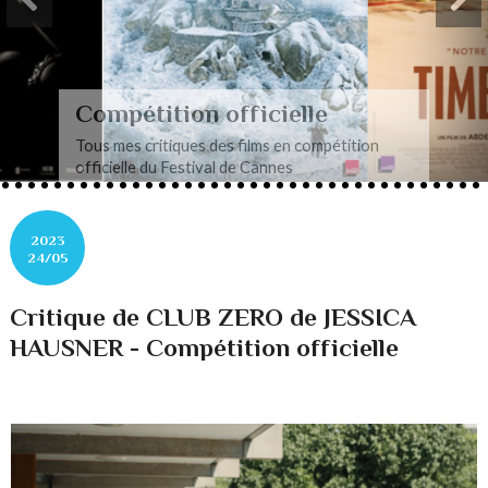
n officielle
Cannes Cl
s des films en compétition
Tous mes articles
ival de Cannes
Cannes Classics
2023
24/05
Critique de CLUB ZERO de JESSICA
HAUSNER - Compétition officielle