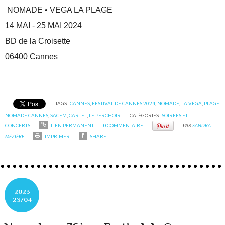
NOMADE • VEGA LA PLAGE
14 MAI - 25 MAI 2024
BD de la Croisette
06400 Cannes
TAGS :
CANNES
,
FESTIVAL DE CANNES 2024
,
NOMADE
,
LA VEGA
,
PLAGE
NOMADE CANNES
,
SACEM
,
CARTEL
,
LE PERCHOIR
CATÉGORIES :
SOIREES ET
CONCERTS
LIEN PERMANENT
0
COMMENTAIRE
PAR
SANDRA
MÉZIÈRE
IMPRIMER
SHARE
2023
23/04