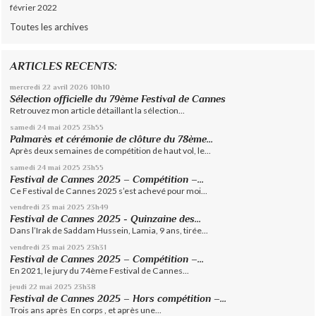
février 2022
Toutes les archives
ARTICLES RECENTS:
mercredi 22
avril 2026
10h10
Sélection officielle du 79ème Festival de Cannes
Retrouvez mon article détaillant la sélection...
samedi 24
mai 2025
23h55
Palmarès et cérémonie de clôture du 78ème...
Après deux semaines de compétition de haut vol, le...
samedi 24
mai 2025
23h55
Festival de Cannes 2025 – Compétition –...
Ce Festival de Cannes 2025 s’est achevé pour moi...
vendredi 23
mai 2025
23h49
Festival de Cannes 2025 - Quinzaine des...
Dans l’Irak de Saddam Hussein, Lamia, 9 ans, tirée...
vendredi 23
mai 2025
23h31
Festival de Cannes 2025 – Compétition –...
En 2021, le jury du 74ème Festival de Cannes...
jeudi 22
mai 2025
23h38
Festival de Cannes 2025 – Hors compétition –...
Trois ans après En corps , et après une...