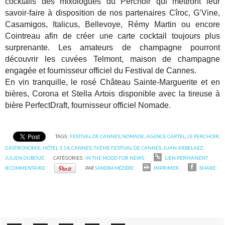
cocktails des mixologues du Perchoir qui mettront leur
savoir-faire à disposition de nos partenaires Cîroc, G’Vine,
Casamigos, Italicus, Bellevoye, Rémy Martin ou encore
Cointreau afin de créer une carte cocktail toujours plus
surprenante. Les amateurs de champagne pourront
découvrir les cuvées Telmont, maison de champagne
engagée et fournisseur officiel du Festival de Cannes.
En vin tranquille, le rosé Château Sainte-Marguerite et en
bières, Corona et Stella Artois disponible avec la tireuse à
bière PerfectDraft, fournisseur officiel Nomade.
TAGS :
FESTIVAL DE CANNES
,
NOMADE
,
AGENCE CARTEL
,
LE PERCHOIR
,
GASTRONOMIE
,
HÔTEL 3.14
,
CANNES
,
76ÈME FESTIVAL DE CANNES
,
JUAN ARBELAEZ;
JULIEN DUBOUÉ
CATÉGORIES :
IN THE MOOD FOR NEWS
LIEN PERMANENT
0
COMMENTAIRE
PAR
SANDRA MÉZIÈRE
IMPRIMER
SHARE