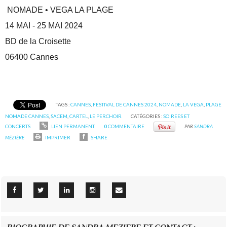
NOMADE • VEGA LA PLAGE
14 MAI - 25 MAI 2024
BD de la Croisette
06400 Cannes
TAGS :
CANNES
,
FESTIVAL DE CANNES 2024
,
NOMADE
,
LA VEGA
,
PLAGE
NOMADE CANNES
,
SACEM
,
CARTEL
,
LE PERCHOIR
CATÉGORIES :
SOIREES ET
CONCERTS
LIEN PERMANENT
0
COMMENTAIRE
PAR
SANDRA
MÉZIÈRE
IMPRIMER
SHARE