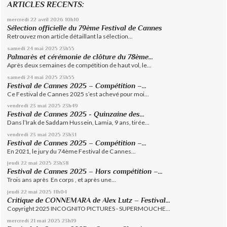
ARTICLES RECENTS:
mercredi 22
avril 2026
10h10
Sélection officielle du 79ème Festival de Cannes
Retrouvez mon article détaillant la sélection...
samedi 24
mai 2025
23h55
Palmarès et cérémonie de clôture du 78ème...
Après deux semaines de compétition de haut vol, le...
samedi 24
mai 2025
23h55
Festival de Cannes 2025 – Compétition –...
Ce Festival de Cannes 2025 s’est achevé pour moi...
vendredi 23
mai 2025
23h49
Festival de Cannes 2025 - Quinzaine des...
Dans l’Irak de Saddam Hussein, Lamia, 9 ans, tirée...
vendredi 23
mai 2025
23h31
Festival de Cannes 2025 – Compétition –...
En 2021, le jury du 74ème Festival de Cannes...
jeudi 22
mai 2025
23h38
Festival de Cannes 2025 – Hors compétition –...
Trois ans après En corps , et après une...
jeudi 22
mai 2025
11h04
Critique de CONNEMARA de Alex Lutz – Festival...
Copyright 2025 INCOGNITO PICTURES - SUPERMOUCHE...
mercredi 21
mai 2025
23h19