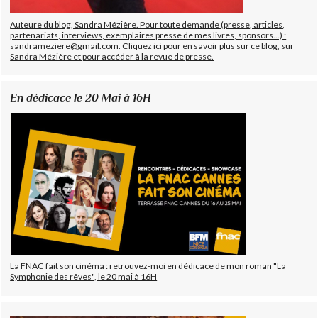
Auteure du blog, Sandra Mézière. Pour toute demande (presse, articles,
partenariats, interviews, exemplaires presse de mes livres, sponsors...) :
sandrameziere@gmail.com. Cliquez ici pour en savoir plus sur ce blog, sur
Sandra Mézière et pour accéder à la revue de presse.
En dédicace le 20 Mai à 16H
La FNAC fait son cinéma : retrouvez-moi en dédicace de mon roman "La
Symphonie des rêves", le 20 mai à 16H