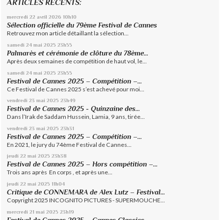
ARTICLES RECENTS:
mercredi 22
avril 2026
10h10
Sélection officielle du 79ème Festival de Cannes
Retrouvez mon article détaillant la sélection...
samedi 24
mai 2025
23h55
Palmarès et cérémonie de clôture du 78ème...
Après deux semaines de compétition de haut vol, le...
samedi 24
mai 2025
23h55
Festival de Cannes 2025 – Compétition –...
Ce Festival de Cannes 2025 s’est achevé pour moi...
vendredi 23
mai 2025
23h49
Festival de Cannes 2025 - Quinzaine des...
Dans l’Irak de Saddam Hussein, Lamia, 9 ans, tirée...
vendredi 23
mai 2025
23h31
Festival de Cannes 2025 – Compétition –...
En 2021, le jury du 74ème Festival de Cannes...
jeudi 22
mai 2025
23h38
Festival de Cannes 2025 – Hors compétition –...
Trois ans après En corps , et après une...
jeudi 22
mai 2025
11h04
Critique de CONNEMARA de Alex Lutz – Festival...
Copyright 2025 INCOGNITO PICTURES - SUPERMOUCHE...
mercredi 21
mai 2025
23h19
Festival de Cannes 2025 – Cannes Classics –...