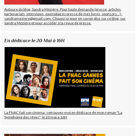
Auteure du blog, Sandra Mézière. Pour toute demande (presse, articles,
partenariats, interviews, exemplaires presse de mes livres, sponsors...) :
sandrameziere@gmail.com. Cliquez ici pour en savoir plus sur ce blog, sur
Sandra Mézière et pour accéder à la revue de presse.
En dédicace le 20 Mai à 16H
La FNAC fait son cinéma : retrouvez-moi en dédicace de mon roman "La
Symphonie des rêves", le 20 mai à 16H