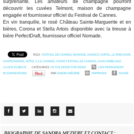
surprenante. Les amateurs de champagne pourront
découvrir les cuvées Telmont, maison de champagne
engagée et fournisseur officiel du Festival de Cannes.
En vin tranquille, le rosé Château Sainte-Marguerite et en
bières, Corona et Stella Artois disponible avec la tireuse à
bière PerfectDraft, fournisseur officiel Nomade.
TAGS :
FESTIVAL DE CANNES
,
NOMADE
,
AGENCE CARTEL
,
LE PERCHOIR
,
GASTRONOMIE
,
HÔTEL 3.14
,
CANNES
,
76ÈME FESTIVAL DE CANNES
,
JUAN ARBELAEZ;
JULIEN DUBOUÉ
CATÉGORIES :
IN THE MOOD FOR NEWS
LIEN PERMANENT
0
COMMENTAIRE
PAR
SANDRA MÉZIÈRE
IMPRIMER
SHARE
BIOGRAPHIE DE SANDRA MEZIERE ET CONTACT :