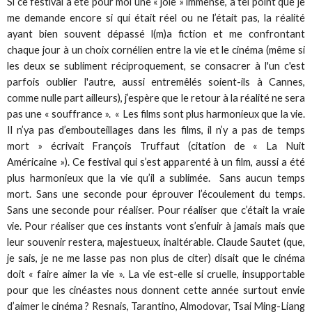
Si ce festival a été pour moi une « joie » immense, à tel point que je
me demande encore si qui était réel ou ne l’était pas, la réalité
ayant bien souvent dépassé l(m)a fiction et me confrontant
chaque jour à un choix cornélien entre la vie et le cinéma (même si
les deux se subliment réciproquement, se consacrer à l'un c'est
parfois oublier l'autre, aussi entremêlés soient-ils à Cannes,
comme nulle part ailleurs), j’espère que le retour à la réalité ne sera
pas une « souffrance ». « Les films sont plus harmonieux que la vie.
Il n’ya pas d’embouteillages dans les films, il n’y a pas de temps
mort » écrivait François Truffaut (citation de « La Nuit
Américaine »). Ce festival qui s’est apparenté à un film, aussi a été
plus harmonieux que la vie qu’il a sublimée. Sans aucun temps
mort. Sans une seconde pour éprouver l’écoulement du temps.
Sans une seconde pour réaliser. Pour réaliser que c’était la vraie
vie. Pour réaliser que ces instants vont s’enfuir à jamais mais que
leur souvenir restera, majestueux, inaltérable. Claude Sautet (que,
je sais, je ne me lasse pas non plus de citer) disait que le cinéma
doit « faire aimer la vie ». La vie est-elle si cruelle, insupportable
pour que les cinéastes nous donnent cette année surtout envie
d’aimer le cinéma ? Resnais, Tarantino, Almodovar, Tsai Ming-Liang