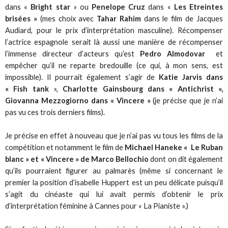
dans «
Bright star
» ou
Penelope Cruz
dans «
Les Etreintes
brisées »
(mes choix avec
Tahar Rahim
dans le film de Jacques
Audiard, pour le prix d’interprétation masculine). Récompenser
l’actrice espagnole serait là aussi une manière de récompenser
l’immense directeur d’acteurs qu’est
Pedro Almodovar
et
empêcher qu’il ne reparte bredouille (ce qui, à mon sens, est
impossible). Il pourrait également s’agir de
Katie Jarvis dans
« Fish tank
»,
Charlotte Gainsbourg dans « Antichrist »,
Giovanna Mezzogiorno dans « Vincere »
(je précise que je n’ai
pas vu ces trois derniers films).
Je précise en effet à nouveau que je n’ai pas vu tous les films de la
compétition et notamment le film de
Michael Haneke « Le Ruban
blanc » et « Vincere » de Marco Bellochio
dont on dit également
qu’ils pourraient figurer au palmarès (même si concernant le
premier la position d’isabelle Huppert est un peu délicate puisqu’il
s’agit du cinéaste qui lui avait permis d’obtenir le prix
d’interprétation féminine à Cannes pour « La Pianiste ».)