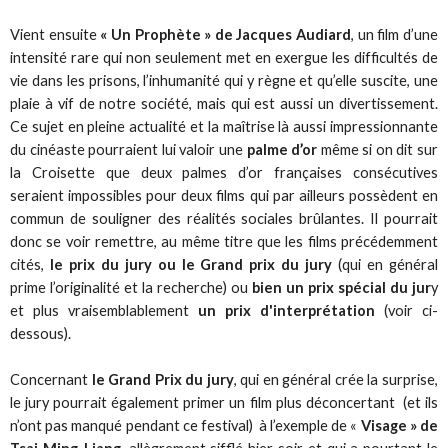
Vient ensuite
« Un Prophète » de Jacques Audiard
, un film d’une
intensité rare qui non seulement met en exergue les difficultés de
vie dans les prisons, l’inhumanité qui y règne et qu’elle suscite, une
plaie à vif de notre société, mais qui est aussi un divertissement.
Ce sujet en pleine actualité et la maîtrise là aussi impressionnante
du cinéaste pourraient lui valoir une
palme d’or
même si on dit sur
la Croisette que deux palmes d’or françaises consécutives
seraient impossibles pour deux films qui par ailleurs possèdent en
commun de souligner des réalités sociales brûlantes. Il pourrait
donc se voir remettre, au même titre que les films précédemment
cités,
le prix du jury ou le Grand prix du jury
(qui en général
prime l’originalité et la recherche) ou
bien un prix spécial du jur
y
et plus vraisemblablement
un prix d'interprétation
(voir ci-
dessous).
Concernant
le Grand Prix du jury
, qui en général crée la surprise,
le jury pourrait également primer un film plus déconcertant (et ils
n’ont pas manqué pendant ce festival) à l’exemple de «
Visage » de