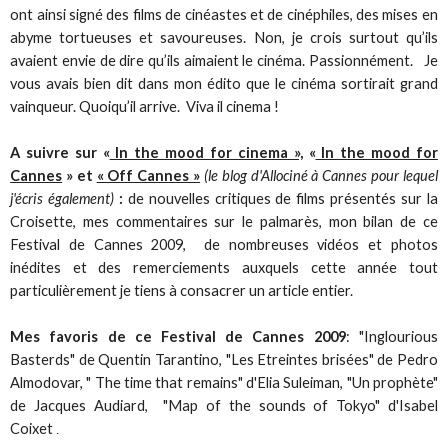
ont ainsi signé des films de cinéastes et de cinéphiles, des mises en
abyme tortueuses et savoureuses. Non, je crois surtout qu’ils
avaient envie de dire qu’ils aimaient le cinéma. Passionnément. Je
vous avais bien dit dans mon édito que le cinéma sortirait grand
vainqueur. Quoiqu’il arrive. Viva il cinema !
A suivre sur «
In the mood for cinema »,
«
In the mood for
Cannes
» et
« Off Cannes »
(le blog d'Allociné à Cannes pour lequel
j'écris également)
:
de nouvelles critiques de films présentés sur la
Croisette, mes commentaires sur le palmarès, mon bilan de ce
Festival de Cannes 2009, de nombreuses vidéos et photos
inédites et des remerciements auxquels cette année tout
particulièrement je tiens à consacrer un article entier.
Mes favoris de ce Festival de Cannes 2009
: "Inglourious
Basterds" de Quentin Tarantino, "Les Etreintes brisées" de Pedro
Almodovar, " The time that remains" d'Elia Suleiman, "Un prophète"
de Jacques Audiard, "Map of the sounds of Tokyo" d'Isabel
Coixet
.