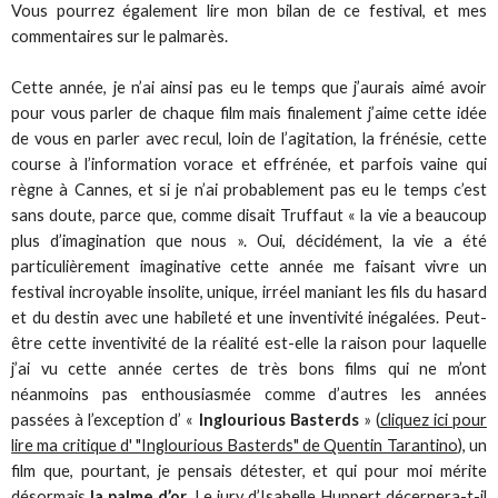
Vous pourrez également lire mon bilan de ce festival, et mes
commentaires sur le palmarès.
Cette année, je n’ai ainsi pas eu le temps que j’aurais aimé avoir
pour vous parler de chaque film mais finalement j’aime cette idée
de vous en parler avec recul, loin de l’agitation, la frénésie, cette
course à l’information vorace et effrénée, et parfois vaine qui
règne à Cannes, et si je n’ai probablement pas eu le temps c’est
sans doute, parce que, comme disait Truffaut « la vie a beaucoup
plus d’imagination que nous ». Oui, décidément, la vie a été
particulièrement imaginative cette année me faisant vivre un
festival incroyable insolite, unique, irréel maniant les fils du hasard
et du destin avec une habileté et une inventivité inégalées. Peut-
être cette inventivité de la réalité est-elle la raison pour laquelle
j’ai vu cette année certes de très bons films qui ne m’ont
néanmoins pas enthousiasmée comme d’autres les années
passées à l’exception d’ «
Inglourious Basterds
» (
cliquez ici pour
lire ma critique d' "Inglourious Basterds" de Quentin Tarantino
), un
film que, pourtant, je pensais détester, et qui pour moi mérite
désormais
la palme d’or
. Le jury d’Isabelle Huppert décernera-t-il