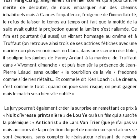
Tsai Ming-Liang
, allègrement sifflé hier soir et qui a pourtant le
mérite de dérouter, de nous embarquer sur des chemins
inhabituels mais à Cannes l’impatience, l’exigence de l’immédiateté,
le refus de laisser le temps au temps ont fait que la moitié de la
salle avait quitté la projection quand la lumière s’est rallumée. Ce
film est pourtant (lui aussi) un vibrant hommage au cinéma et à
Truffaut (on retrouve ainsi trois de ses actrices fétiches avec une
mariée non plus en noir mais en blanc, dans une scène irrésistible ;
il souligne les jambes de Fanny Ardant à la manière de Truffaut
dans « Vivement dimanche » et puis bien sûr la présence de Jean-
Pierre Léaud, sans oublier « le tourbillon de la vie » fredonné
comme si de rien n’était)… Et comme le dit Ken Loach : « Le cinéma,
c’est comme le foot : quand on joue sans risque, on peut gagner
mais le match sera bien vite oublié ».
Le jury pourrait également créer la surprise en remettant ce prix à
«
Nuit d’ivresse printanière » de Lou Ye
ou à un film qui a suscité
la polémique :
« Antichrist » de Lars Von Trier
(que je n’ai pas vu
mais au cours de la projection duquel de nombreux spectateurs se
sont évanouis, sans compter le réalisateur refusant de revenir