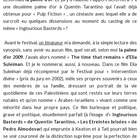
une deuxième palme d’or à Quentin Tarantino qui l’avait déjà
obtenue pour « Pulp Fiction » , un cinéaste avec lequel elle a de
surcroît eu quelques dissensions au moment du casting de ce
même « Inglourious Basterds » ?
Avant le festival,
un blogueur
m’a demandé, à la simple lecture des
synopsis, sans avoir vu aucun film, quel serait, selon moi
la palme
d’or 2009
. J’avais alors nommé «
The time that remains » d’Elia
Suleiman
. Et je le nommerai, aussi, à nouveau. Dans ce film Elia
Suleiman déjà récompensé par le Festival pour « Intervention
divine » (prix du jury en 2002), mêle ses propres souvenirs à ceux
des membres de sa famille, dressant un portrait de la vie
quotidienne de ces Palestiniens qui sont restés sur leurs terres
natales et qu’on nomme « Arabes-Israéliens » vivant comme une
minorité dans leur propre pays. Ce film burlesque et politique,
grave et poétique, visuellement parfait (à l’image d’«
Inglourious
Basterds » de Quentin Tarantino, « Les Etreintes brisées » de
Pedro Almodovar
) qui emprunte à Keaton et à Tati pourrait bien
se voir couronné de la distinction suprême pour la perfection de