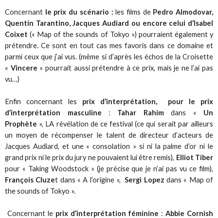
Concernant
le prix du scénario :
les films de
Pedro Almodovar,
Quentin Tarantino, Jacques Audiard ou encore celui d’Isabel
Coixet
(« Map of the sounds of Tokyo ») pourraient également y
prétendre. Ce sont en tout cas mes favoris dans ce domaine et
parmi ceux que j’ai vus. (même si d’après les échos de la Croisette
«
Vincere
» pourrait aussi prétendre à ce prix, mais je ne l’ai pas
vu…)
Enfin concernant les
prix d’interprétation, pour le prix
d’interprétation masculine
:
Tahar Rahim
dans «
Un
Prophète
», LA révélation de ce festival (ce qui serait par ailleurs
un moyen de récompenser le talent de directeur d’acteurs de
Jacques Audiard, et une « consolation » si ni la palme d’or ni le
grand prix ni le prix du jury ne pouvaient lui être remis),
Elliot Tiber
pour « Taking Woodstock » (je précise que je n’ai pas vu ce film),
François Cluze
t dans « A l’origine »,
Sergi Lopez
dans « Map of
the sounds of Tokyo ».
Concernant le
prix d’interprétation féminine
:
Abbie Cornish