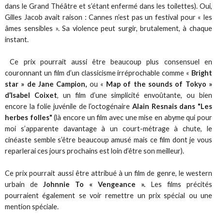
dans le Grand Théâtre et s’étant enfermé dans les toilettes). Oui,
Gilles Jacob avait raison : Cannes n’est pas un festival pour « les
âmes sensibles ». Sa violence peut surgir, brutalement, à chaque
instant.
Ce prix pourrait aussi être beaucoup plus consensuel en
couronnant un film d’un classicisme irréprochable comme «
Bright
star » de Jane Campion,
ou «
Map of the sounds of Tokyo »
d’Isabel Coixet
, un film d’une simplicité envoûtante, ou bien
encore la folie juvénile de l’octogénaire
Alain Resnais dans "Les
herbes folles"
(là encore un film avec une mise en abyme qui pour
moi s’apparente davantage à un court-métrage à chute, le
cinéaste semble s’être beaucoup amusé mais ce film dont je vous
reparlerai ces jours prochains est loin d’être son meilleur).
Ce prix pourrait aussi être attribué à un film de genre, le western
urbain de
Johnnie To « Vengeance ».
Les films précités
pourraient également se voir remettre un prix spécial ou une
mention spéciale.