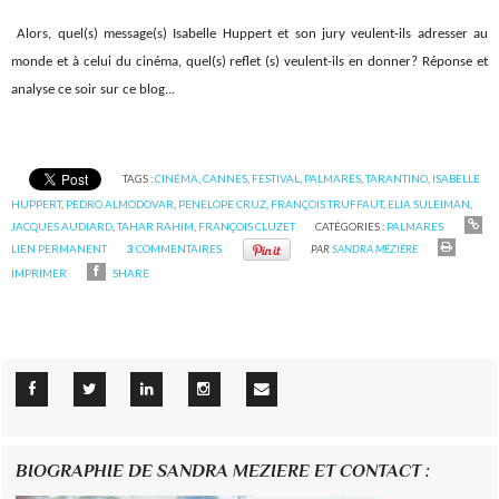
Alors, quel(s) message(s) Isabelle Huppert et son jury veulent-ils adresser au
monde et à celui du cinéma, quel(s) reflet (s) veulent-ils en donner? Réponse et
analyse ce soir sur ce blog...
TAGS :
CINÉMA
,
CANNES
,
FESTIVAL
,
PALMARÈS
,
TARANTINO
,
ISABELLE
HUPPERT
,
PEDRO ALMODOVAR
,
PENELOPE CRUZ
,
FRANÇOIS TRUFFAUT
,
ELIA SULEIMAN
,
JACQUES AUDIARD
,
TAHAR RAHIM
,
FRANÇOIS CLUZET
CATÉGORIES :
PALMARES
LIEN PERMANENT
3
COMMENTAIRES
PAR
SANDRA MÉZIÈRE
IMPRIMER
SHARE
BIOGRAPHIE DE SANDRA MEZIERE ET CONTACT :