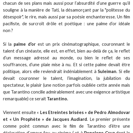
chacun de ses plans mais aussi pour l’absurdité d’une guerre qu’il
souligne à la manière de Tati, la désamorçant par la "politesse du
désespoir", le rire, mais aussi par sa poésie enchanteresse. Un film
pacifiste, de surcroît drôle et poétique : une palme d’or idéale
non ?
Si la
palme d’or
est un prix cinématographique, couronnant le
talent d’un cinéaste, elle est, en effet, bien au-delà de ça, le reflet
d’un message adressé au monde, ou bien le reflet de ses
souffrances, d’une plaie mise à nu. Et si cette palme devait être
politique, alors elle reviendrait indéniablement à
Suleiman
. Si elle
devait couronner le talent, l’imagination, la jubilation du
spectateur, le plaisir (une notion parfois oubliée cette année mais
que Tarantino concilie admirablement avec une exigence artistique
remarquable) ce serait
Tarantino.
Viennent ensuite «
Les Etreintes brisées » de Pedro Almodovar
et « Un Prophète » de Jacques Audiard
. Le premier présente
comme point commun avec le film de Tarantino d’être une
déclaration d’amour fou au cinéma ( et à
Penelope Cruz
dont le