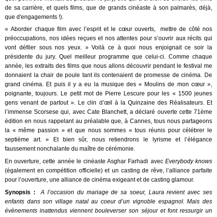
de sa carrière, et quels films, que de grands cinéaste à son palmarès, déjà,
que d'engagements !).
« Aborder chaque film avec l’esprit et le cœur ouverts, mettre de côté nos
préoccupations, nos idées reçues et nos attentes pour s’ouvrir aux récits qui
vont défiler sous nos yeux. » Voilà ce à quoi nous enjoignait ce soir la
présidente du jury. Quel meilleur programme que celui-ci. Comme chaque
année, les extraits des films que nous allons découvrir pendant le festival me
donnaient la chair de poule tant ils contenaient de promesse de cinéma. De
grand cinéma. Et puis il y a eu la musique des « Moulins de mon cœur »,
poignante, toujours. Le petit mot de Pierre Lescure pour les « 1500 jeunes
gens venant de partout ». Le clin d’œil à la Quinzaine des Réalisateurs. Et
l’immense Scorsese qui, avec Cate Blanchett, a déclaré ouverte cette 71ème
édition en nous rappelant au préalable que, à Cannes, tous nous partageons
la « même passion » et que nous sommes « tous réunis pour célébrer le
septième art. » Et bien sûr, nous retiendrons le lyrisme et l’élégance
faussement nonchalante du maître de cérémonie.
En ouverture, cette année le cinéaste Asghar Farhadi avec
Everybody knows
(également en compétition officielle) et un casting de rêve, l’alliance parfaite
pour l’ouverture, une alliance de cinéma exigeant et de casting glamour.
Synopsis :
A l’occasion du mariage de sa soeur, Laura revient avec ses
enfants dans son village natal au coeur d’un vignoble espagnol. Mais des
évènements inattendus viennent bouleverser son séjour et font ressurgir un