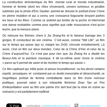
La construction dichotomique du film -monde rural et monde industrialisé,
homme et femme (dont les rôles s'inversent), univers lumineux et grisâtre
sublimés par la photo d'Eric Gautier- permet de dresser le portrait d'une Chine
en pleine mutation et qui a connu une croissance fulgurante broyant parfois
les lieux et les êtres. Comme ce pistolet qui tombe de la poche et interrompt
une danse endiablée comme pour signifier que cette insouciance n'est qu'un
leurre, que la menace plane.
On retrouve les thèmes chers à Jia Zhang-Ke et le fameux barrage des 3
gorges, fil conducteur de son cinéma. C’est aussi, comme "Still Life", un film
sur le temps qui passe (qui ici, malgré les 2h30, s'écoule invisiblement). Là
aussi, c'est un film sur deux mondes. Celui de la Chine d’hier et celui de la
Chine d’aujourd’hui. Ce n’est pas pour rien que Jia Zhang Ke a étudié les
Beaux-Arts et la peinture classique. Il dit lui-même avoir choisi le cinéma
« parce qu’il permet de saisir et de montrer le temps qui passe ».
Ce film captivant qui mêle polar et amour inconditionnel -ou fou diront certains
esprits prosaïques -et condamné par ce destin inexorable et désenchanté, ce
magnifique portrait de femme combattante dans ce film d'une noirceur
poétique, pourrait valoir à son interprète féminine Zhao Tao un Prix
d'interprétation voire au film une palme d'or tant tout (de la mise en scène au
scénario) y est parfaitement maîtrisé.
CATÉGORIES :
COMPETITION OFFICIELLE
LIEN PERMANENT