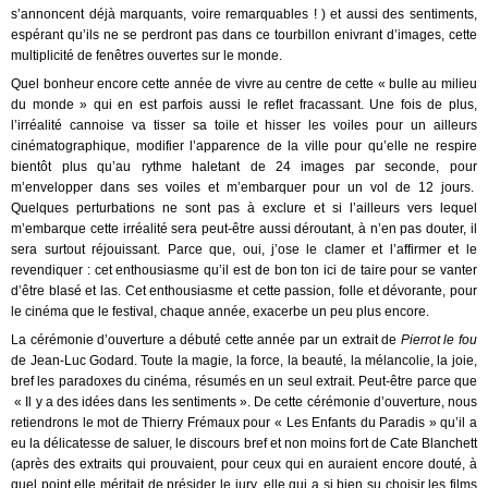
s’annoncent déjà marquants, voire remarquables ! ) et aussi des sentiments,
espérant qu’ils ne se perdront pas dans ce tourbillon enivrant d’images, cette
multiplicité de fenêtres ouvertes sur le monde.
Quel bonheur encore cette année de vivre au centre de cette « bulle au milieu
du monde » qui en est parfois aussi le reflet fracassant. Une fois de plus,
l’irréalité cannoise va tisser sa toile et hisser les voiles pour un ailleurs
cinématographique, modifier l’apparence de la ville pour qu’elle ne respire
bientôt plus qu’au rythme haletant de 24 images par seconde, pour
m’envelopper dans ses voiles et m’embarquer pour un vol de 12 jours.
Quelques perturbations ne sont pas à exclure et si l’ailleurs vers lequel
m’embarque cette irréalité sera peut-être aussi déroutant, à n’en pas douter, il
sera surtout réjouissant. Parce que, oui, j’ose le clamer et l’affirmer et le
revendiquer : cet enthousiasme qu’il est de bon ton ici de taire pour se vanter
d’être blasé et las. Cet enthousiasme et cette passion, folle et dévorante, pour
le cinéma que le festival, chaque année, exacerbe un peu plus encore.
La cérémonie d’ouverture a débuté cette année par un extrait de
Pierrot le fou
de Jean-Luc Godard. Toute la magie, la force, la beauté, la mélancolie, la joie,
bref les paradoxes du cinéma, résumés en un seul extrait. Peut-être parce que
« Il y a des idées dans les sentiments ». De cette cérémonie d’ouverture, nous
retiendrons le mot de Thierry Frémaux pour « Les Enfants du Paradis » qu’il a
eu la délicatesse de saluer, le discours bref et non moins fort de Cate Blanchett
(après des extraits qui prouvaient, pour ceux qui en auraient encore douté, à
quel point elle méritait de présider le jury, elle qui a si bien su choisir les films