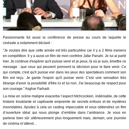
Passionnante fut aussi la conférence de presse au cours de laquelle le
cinéaste a notamment déclaré :
"Je voulais dire que cette année est très particulière car il y a 2 films iraniens
en compétition. Il y a aussi un film de mon confrère Jafar Panahi. Je lui ai parlé
hier. Je continue d'espérer qu'il puisse venir et je peux, là où je suis, émettre ce
message : que ceux qui peuvent prennent la décision pour le faire venir. Ce
qui compte, c'est qu'il puisse voir dans les yeux des spectateurs comment son
film est reçu. Je garde l'espoir qu'il puisse venir. C'est une sensation très
étrange d'avoir la possibilité d'être ici et lui non. J'ai beaucoup de respect pour
son courage." Asghar Farhadi.
La mise en scène maligne exacerbe l’aspect hitchcockien, indéniable, de cette
histoire troublante et captivante empreinte de secrets enfouis et de mystères
insondables. Ajoutez à cela un casting impeccable et vous obtiendrez un film
d’ouverture idéal qui nous plonge d’emblée dans l’ambiance. Je vous en
parlerai bien sûr ultérieurement plus longuement mais, demain, une journée
de cinéma m’attend…