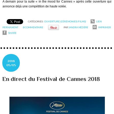
A demain pour la suite « in the mood for Cannes » après cette ouverture qui
annonce déjà une compétition de haute volée.
CATÉGORIES :
OUVERTURE (CÉRÉMONIES/FILMS)
LIEN
PERMANENT
0
COMMENTAIRE
PAR
SANDRA MÉZIÈRE
IMPRIMER
SHARE
2018
05/05
En direct du Festival de Cannes 2018