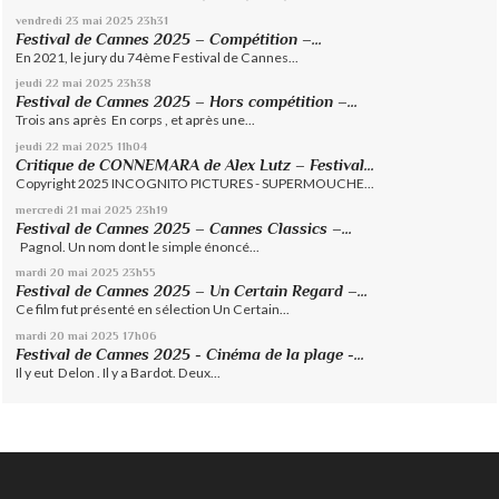
vendredi 23
mai 2025
23h31
Festival de Cannes 2025 – Compétition –...
En 2021, le jury du 74ème Festival de Cannes...
jeudi 22
mai 2025
23h38
Festival de Cannes 2025 – Hors compétition –...
Trois ans après En corps , et après une...
jeudi 22
mai 2025
11h04
Critique de CONNEMARA de Alex Lutz – Festival...
Copyright 2025 INCOGNITO PICTURES - SUPERMOUCHE...
mercredi 21
mai 2025
23h19
Festival de Cannes 2025 – Cannes Classics –...
Pagnol. Un nom dont le simple énoncé...
mardi 20
mai 2025
23h55
Festival de Cannes 2025 – Un Certain Regard –...
Ce film fut présenté en sélection Un Certain...
mardi 20
mai 2025
17h06
Festival de Cannes 2025 - Cinéma de la plage -...
Il y eut Delon . Il y a Bardot. Deux...