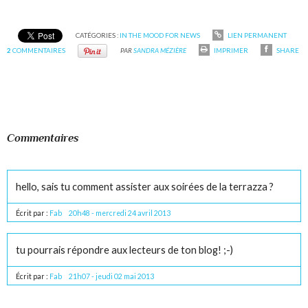
CATÉGORIES :
IN THE MOOD FOR NEWS
LIEN PERMANENT
2
COMMENTAIRES
PAR
SANDRA MÉZIÈRE
IMPRIMER
SHARE
Commentaires
hello, sais tu comment assister aux soirées de la terrazza ?
Écrit par :
Fab
20h48
-
mercredi 24
avril 2013
tu pourrais répondre aux lecteurs de ton blog! ;-)
Écrit par :
Fab
21h07
-
jeudi 02
mai 2013