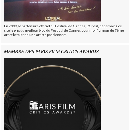
En 2009, le partenaire officiel du Festival de Cannes, L'Oréal, décernait à ce
site le prix du meilleur blog du Festival de Cannes pour mon "amour du 7ème
art et le talent d'une artiste passionnée".
MEMBRE DES PARIS FILM CRITICS AWARDS