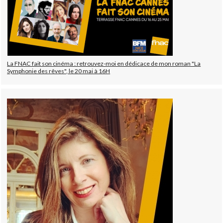
La FNAC fait son cinéma : retrouvez-moi en dédicace de mon roman "La
Symphonie des rêves", le 20 mai à 16H