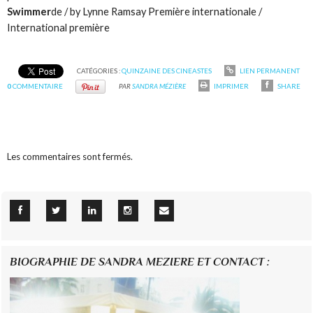
Swimmer
de / by Lynne Ramsay Première internationale /
International première
CATÉGORIES :
QUINZAINE DES CINEASTES
LIEN PERMANENT
0
COMMENTAIRE
PAR
SANDRA MÉZIÈRE
IMPRIMER
SHARE
Les commentaires sont fermés.
BIOGRAPHIE DE SANDRA MEZIERE ET CONTACT :