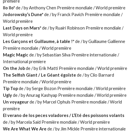
première
Ilo Ilo*
de / by Anthony Chen Première mondiale / World première
Jodorowsky’s Dune*
de / by Franck Pavich Première mondiale /
World première
Last Days on Mars*
de / by Ruairi Robinson Première mondiale /
World première
Les Garçons et Guillaume, à table !*
de / by Guillaume Gallienne
Première mondiale / World première
Magic Magic
de / by Sebastian Silva Première internationale /
International premiere
On the Job
de / by Erik Matti Première mondiale / World première
The Selfish Giant / Le Géant égoïste
de / by Clio Barnard
Première mondiale / World première
Tip Top
de / by Serge Bozon Première mondiale / World première
Ugly
de / by Anurag Kashyap Première mondiale / World première
Un voyageur
de / by Marcel Ophuls Première mondiale / World
première
El verano de los peces voladores / L’Eté des poissons volants
de / by Marcela Said Première mondiale / World première
We Are What We Are
de / by Jim Mickle Première internationale