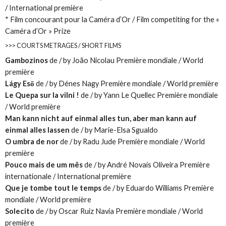
/ International première
* Film concourant pour la Caméra d’Or / Film competiting for the «
Caméra d’Or » Prize
>>> COURTS METRAGES / SHORT FILMS
Gambozinos
de / by João Nicolau Première mondiale / World
première
Lágy Eső
de / by Dénes Nagy Première mondiale / World première
Le Quepa sur la vilni !
de / by Yann Le Quellec Première mondiale
/ World première
Man kann nicht auf einmal alles tun, aber man kann auf
einmal alles lassen
de / by Marie-Elsa Sgualdo
O umbra de nor
de / by Radu Jude Première mondiale / World
première
Pouco mais de um mês
de / by André Novais Oliveira Première
internationale / International première
Que je tombe tout le temps
de / by Eduardo Williams Première
mondiale / World première
Solecito
de / by Oscar Ruiz Navia Première mondiale / World
première