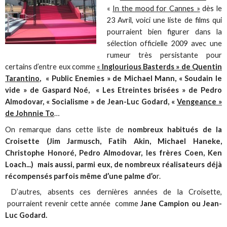
«
In the mood for Cannes »
dès le
23 Avril, voici une liste de films qui
pourraient bien figurer dans la
sélection officielle 2009 avec une
rumeur très persistante pour
certains d’entre eux comme
«
Inglourious Basterds » de Quentin
Tarantino
, « Public Enemies » de Michael Mann, « Soudain le
vide » de Gaspard Noé, « Les Etreintes brisées » de Pedro
Almodovar, « Socialisme » de Jean-Luc Godard, «
Vengeance »
de Johnnie To
…
On remarque dans cette liste de
nombreux habitués de la
Croisette (Jim Jarmusch, Fatih Akin, Michael Haneke,
Christophe Honoré, Pedro Almodovar, les frères Coen, Ken
Loach...) mais aussi, parmi eux, de nombreux réalisateurs déjà
récompensés parfois même d’une palme d’o
r.
D’autres, absents ces dernières années de la Croisette,
pourraient revenir cette année comme
Jane Campion ou Jean-
Luc Godard.