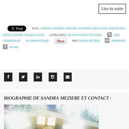
Lire la suite
TAGS :
CINÉMA
,
CANNES
,
FESTIVAL
,
HUPPERT
,
SÉLECTION
,
TARANTINO
,
DEPP
,
HONORÉ
,
MILLER
,
KAHN
CATÉGORIES :
IN THE MOOD FOR NEWS
LIEN
PERMANENT
0
COMMENTAIRE
PAR
SANDRA MÉZIÈRE
IMPRIMER
SHARE
BIOGRAPHIE DE SANDRA MEZIERE ET CONTACT :