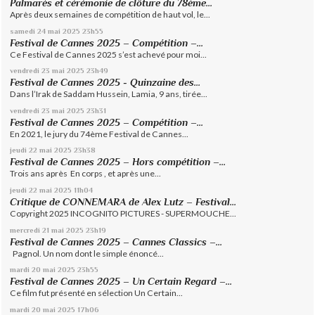
Palmarès et cérémonie de clôture du 78ème...
Après deux semaines de compétition de haut vol, le...
samedi 24
mai 2025
23h55
Festival de Cannes 2025 – Compétition –...
Ce Festival de Cannes 2025 s’est achevé pour moi...
vendredi 23
mai 2025
23h49
Festival de Cannes 2025 - Quinzaine des...
Dans l’Irak de Saddam Hussein, Lamia, 9 ans, tirée...
vendredi 23
mai 2025
23h31
Festival de Cannes 2025 – Compétition –...
En 2021, le jury du 74ème Festival de Cannes...
jeudi 22
mai 2025
23h38
Festival de Cannes 2025 – Hors compétition –...
Trois ans après En corps , et après une...
jeudi 22
mai 2025
11h04
Critique de CONNEMARA de Alex Lutz – Festival...
Copyright 2025 INCOGNITO PICTURES - SUPERMOUCHE...
mercredi 21
mai 2025
23h19
Festival de Cannes 2025 – Cannes Classics –...
Pagnol. Un nom dont le simple énoncé...
mardi 20
mai 2025
23h55
Festival de Cannes 2025 – Un Certain Regard –...
Ce film fut présenté en sélection Un Certain...
mardi 20
mai 2025
17h06