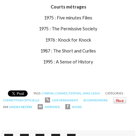
Courts métrages
1975 : Five minutes Films
1975 : The Permissive Society
1976 : Knock for Knock
1987 : The Short and Curlies
1995 : A Sense of History
TAGS :
CINÉMA
,
CANNES
,
FESTIVAL
,
MIKE LEIGH
CATÉGORIES :
COMPETITION OFFICIELLE
LIEN PERMANENT
0
COMMENTAIRE
PAR
SANDRA MÉZIÈRE
IMPRIMER
SHARE