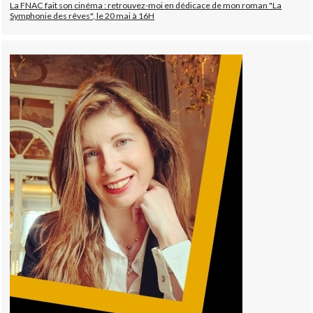
La FNAC fait son cinéma : retrouvez-moi en dédicace de mon roman "La
Symphonie des rêves", le 20 mai à 16H