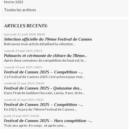
février 2022
Toutes les archives
ARTICLES RECENTS:
mercredi 22
avril 2026
10h10
Sélection officielle du 79ème Festival de Cannes
Retrouvez mon article détaillant la sélection...
samedi 24
mai 2025
23h55
Palmarès et cérémonie de clôture du 78ème...
Après deux semaines de compétition de haut vol, le...
samedi 24
mai 2025
23h55
Festival de Cannes 2025 – Compétition –...
Ce Festival de Cannes 2025 s’est achevé pour moi...
vendredi 23
mai 2025
23h49
Festival de Cannes 2025 - Quinzaine des...
Dans l’Irak de Saddam Hussein, Lamia, 9 ans, tirée...
vendredi 23
mai 2025
23h31
Festival de Cannes 2025 – Compétition –...
En 2021, le jury du 74ème Festival de Cannes...
jeudi 22
mai 2025
23h38
Festival de Cannes 2025 – Hors compétition –...
Trois ans après En corps , et après une...