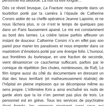
personnel est débordé. La nuit va être longue…
Dès ce réveil brusque,
La Fracture
nous emporte dans un
tourbillon porté par la caméra à l’épaule de Catherine
Corsini aidée de sa cheffe opératrice Jeanne Lapoirie, et ne
nous lâchera plus, si ce n’est le temps de quelques pas
dans un Paris faussement apaisé. Le rire est constamment
au bord des larmes. La colère laisse parfois affleurer un
instant de douceur. Catherine Corsini n’a en effet pas son
pareil pour marier les paradoxes et nous emporter dans ce
maelstrom d’émotions porté par une énergie folle. L’humour,
aux frontières du burlesque, en une fraction de seconde,
vient désamorcer ce cauchemar suffocant, parfois par le
comique de répétition (les chutes, nombreuses, de Raf). Le
film lorgne aussi du côté du documentaire en dressant un
état des lieux terrifiant (et malheureusement réaliste) de
l’hôpital en pleine implosion qui se décompose même au
sens propre. L’infirmière Kim a ainsi enchaîné six nuits de
garde alors que la loi n’en permet pas plus de trois. Le
personnel est en grève. Tous les services de psychiatrie
étant fermés, les urgences reçoivent aussi ceux qui