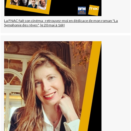
La FNAC fait son cinéma : retrouvez-moi en dédicace de mon roman "La
Symphonie des rêves", le 20 mai à 16H