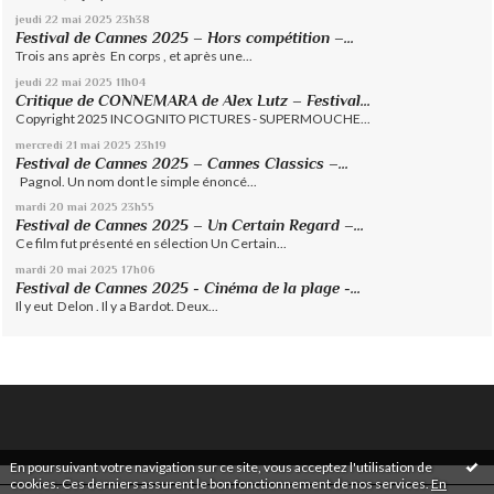
jeudi 22
mai 2025
23h38
Festival de Cannes 2025 – Hors compétition –...
Trois ans après En corps , et après une...
jeudi 22
mai 2025
11h04
Critique de CONNEMARA de Alex Lutz – Festival...
Copyright 2025 INCOGNITO PICTURES - SUPERMOUCHE...
mercredi 21
mai 2025
23h19
Festival de Cannes 2025 – Cannes Classics –...
Pagnol. Un nom dont le simple énoncé...
mardi 20
mai 2025
23h55
Festival de Cannes 2025 – Un Certain Regard –...
Ce film fut présenté en sélection Un Certain...
mardi 20
mai 2025
17h06
Festival de Cannes 2025 - Cinéma de la plage -...
Il y eut Delon . Il y a Bardot. Deux...
En poursuivant votre navigation sur ce site, vous acceptez l'utilisation de
cookies. Ces derniers assurent le bon fonctionnement de nos services.
En