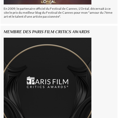
En 2009, le partenaire officiel du Festival de Cannes, L'Oréal, décernait à ce
site le prix du meilleur blog du Festival de Cannes pour mon "amour du 7ème
art et le talent d'une artiste passionnée".
MEMBRE DES PARIS FILM CRITICS AWARDS