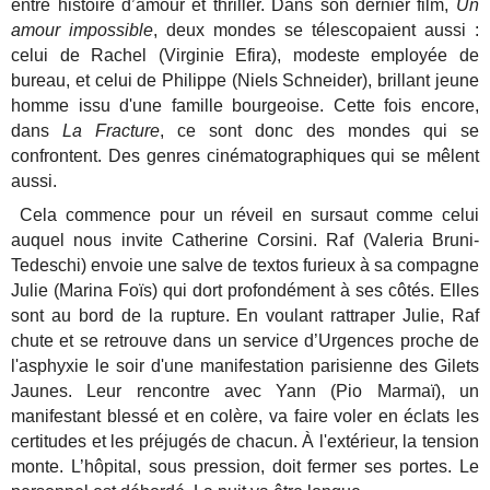
entre histoire d’amour et thriller. Dans son dernier film,
Un
amour impossible
, deux mondes se télescopaient aussi :
celui de Rachel (Virginie Efira), modeste employée de
bureau, et celui de Philippe (Niels Schneider), brillant jeune
homme issu d'une famille bourgeoise. Cette fois encore,
dans
La Fracture
, ce sont donc des mondes qui se
confrontent. Des genres cinématographiques qui se mêlent
aussi.
Cela commence pour un réveil en sursaut comme celui
auquel nous invite Catherine Corsini. Raf (Valeria Bruni-
Tedeschi) envoie une salve de textos furieux à sa compagne
Julie (Marina Foïs) qui dort profondément à ses côtés. Elles
sont au bord de la rupture. En voulant rattraper Julie, Raf
chute et se retrouve dans un service d’Urgences proche de
l'asphyxie le soir d'une manifestation parisienne des Gilets
Jaunes. Leur rencontre avec Yann (Pio Marmaï), un
manifestant blessé et en colère, va faire voler en éclats les
certitudes et les préjugés de chacun. À l'extérieur, la tension
monte. L’hôpital, sous pression, doit fermer ses portes. Le