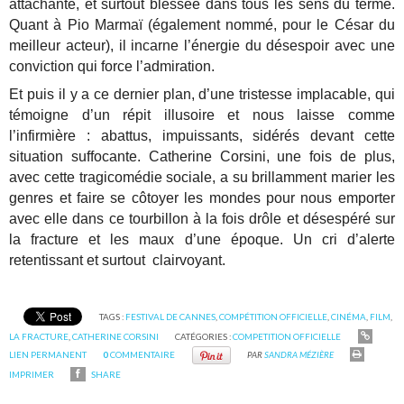
attachante, et surtout blessée dans tous les sens du terme.
Quant à Pio Marmaï (également nommé, pour le César du
meilleur acteur), il incarne l’énergie du désespoir avec une
conviction qui force l’admiration.
Et puis il y a ce dernier plan, d’une tristesse implacable, qui
témoigne d’un répit illusoire et nous laisse comme
l’infirmière : abattus, impuissants, sidérés devant cette
situation suffocante. Catherine Corsini, une fois de plus,
avec cette tragicomédie sociale, a su brillamment marier les
genres et faire se côtoyer les mondes pour nous emporter
avec elle dans ce tourbillon à la fois drôle et désespéré sur
la fracture et les maux d’une époque. Un cri d’alerte
retentissant et surtout clairvoyant.
TAGS :
FESTIVAL DE CANNES
,
COMPÉTITION OFFICIELLE
,
CINÉMA
,
FILM
,
LA FRACTURE
,
CATHERINE CORSINI
CATÉGORIES :
COMPETITION OFFICIELLE
LIEN PERMANENT
0
COMMENTAIRE
PAR
SANDRA MÉZIÈRE
IMPRIMER
SHARE