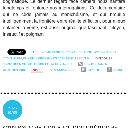
dogmatique. Le dernier regard face caméra nous hantera
longtemps et renforce nos interrogations. Ce documentaire
qui ne cède jamais au manichéisme, et qui brouille
intelligemment la frontière entre réalité et fiction, pour mieux
enfanter la vérité, est aussi original que fascinant, citoyen,
instructif et poignant.
TAGS :
CINÉMA
,
CANNES
,
FESTIVAL DE CANNES 2023
,
PRIX DE LA
CITOYENNETÉ
,
PRIX DE LA CITOYENNETÉ 2023
,
LES FILLES D'OLFA
CATÉGORIES :
COMPETITION OFFICIELLE
,
PRIX DE LA CITOYENNETE
LIEN PERMANENT
0
COMMENTAIRE
PAR
SANDRA MÉZIÈRE
IMPRIMER
SHARE
2023
10/05
CRITIQUE de LEILA ET SES FRÈRES de