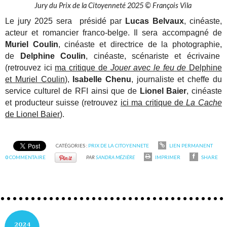
Jury du Prix de la Citoyenneté 2025 © François Vila
Le jury 2025 sera présidé par
Lucas Belvaux
, cinéaste,
acteur et romancier franco-belge. Il sera accompagné de
Muriel Coulin
, cinéaste et directrice de la photographie,
de
Delphine Coulin
, cinéaste, scénariste et écrivaine
(retrouvez ici
ma critique de
Jouer avec le feu de
Delphine
et Muriel Coulin
),
Isabelle Chenu
, journaliste et cheffe du
service culturel de RFI ainsi que de
Lionel Baier
, cinéaste
et producteur suisse (retrouvez
ici ma critique de
La Cache
de Lionel Baier
).
CATÉGORIES :
PRIX DE LA CITOYENNETE
LIEN PERMANENT
0
COMMENTAIRE
PAR
SANDRA MÉZIÈRE
IMPRIMER
SHARE
2024