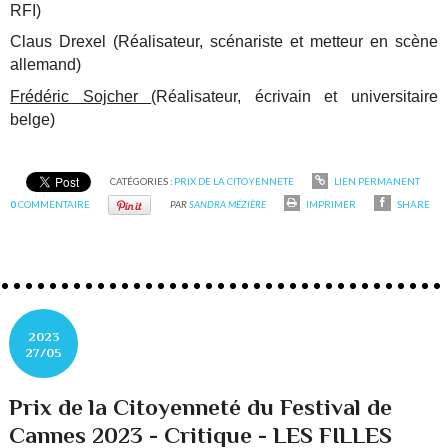
RFI)
Claus Drexel (Réalisateur, scénariste et metteur en scène
allemand)
Frédéric Sojcher
(Réalisateur, écrivain et universitaire
belge)
CATÉGORIES :
PRIX DE LA CITOYENNETE
LIEN PERMANENT
0
COMMENTAIRE
PAR
SANDRA MÉZIÈRE
IMPRIMER
SHARE
2023
27/05
Prix de la Citoyenneté du Festival de
Cannes 2023 - Critique - LES FILLES