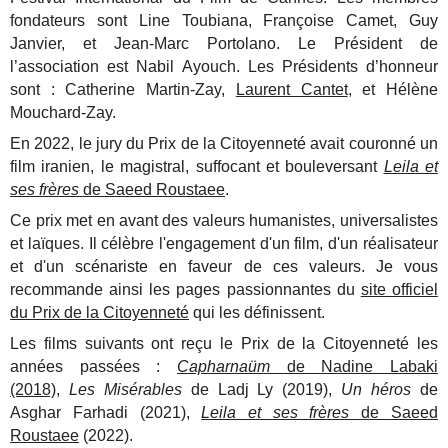
fondateurs sont Line Toubiana, Françoise Camet, Guy
Janvier, et Jean-Marc Portolano. Le Président de
l’association est Nabil Ayouch. Les Présidents d’honneur
sont : Catherine Martin-Zay,
Laurent Cantet
, et Hélène
Mouchard-Zay.
En 2022, le jury du Prix de la Citoyenneté avait couronné un
film iranien, le magistral, suffocant et bouleversant
Leila et
ses frères
de Saeed Roustaee
.
Ce prix met en avant des valeurs humanistes, universalistes
et laïques. Il célèbre l'engagement d'un film, d'un réalisateur
et d'un scénariste en faveur de ces valeurs. Je vous
recommande ainsi les pages passionnantes du
site officiel
du Prix de la Citoyenneté
qui les définissent.
Les films suivants ont reçu le Prix de la Citoyenneté les
années passées :
Capharnaüm
de Nadine Labaki
(2018)
,
Les Misérables
de Ladj Ly (2019),
Un héros
de
Asghar Farhadi (2021),
Leila et ses frères
de Saeed
Roustaee
(2022).