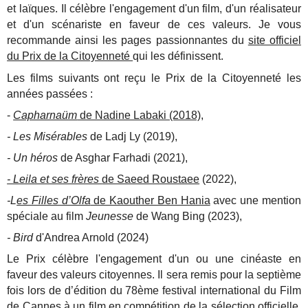
et laïques. Il célèbre l'engagement d'un film, d'un réalisateur
et d'un scénariste en faveur de ces valeurs. Je vous
recommande ainsi les pages passionnantes du
site officiel
du Prix de la Citoyenneté
qui les définissent.
Les films suivants ont reçu le Prix de la Citoyenneté les
années passées :
-
Capharnaüm
de Nadine Labaki (2018)
,
- Les Misérables
de Ladj Ly (2019),
- Un héros
de Asghar Farhadi (2021),
- Leila et ses frères
de Saeed Roustaee
(2022),
-L
es Filles d’Olfa
de Kaouther Ben Hania
avec une mention
spéciale au film
Jeunesse
de Wang Bing (2023),
- Bird
d'Andrea Arnold (2024)
Le Prix célèbre l'engagement d'un ou une cinéaste en
faveur des valeurs citoyennes. Il sera remis pour la septième
fois lors de d’édition du 78ème festival international du Film
de Cannes à un film en compétition de la sélection officielle.