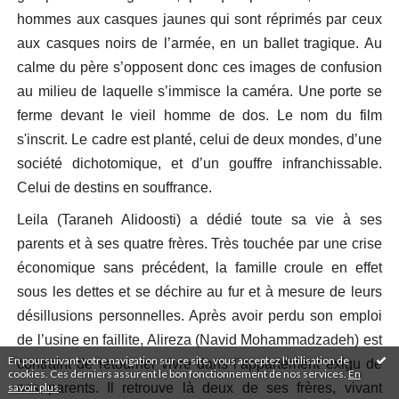
hommes aux casques jaunes qui sont réprimés par ceux
aux casques noirs de l’armée, en un ballet tragique. Au
calme du père s’opposent donc ces images de confusion
au milieu de laquelle s’immisce la caméra. Une porte se
ferme devant le vieil homme de dos. Le nom du film
s'inscrit. Le cadre est planté, celui de deux mondes, d’une
société dichotomique, et d’un gouffre infranchissable.
Celui de destins en souffrance.
Leila (Taraneh Alidoosti) a dédié toute sa vie à ses
parents et à ses quatre frères. Très touchée par une crise
économique sans précédent, la famille croule en effet
sous les dettes et se déchire au fur et à mesure de leurs
désillusions personnelles. Après avoir perdu son emploi
de l’usine en faillite, Alireza (Navid Mohammadzadeh) est
En poursuivant votre navigation sur ce site, vous acceptez l'utilisation de
contraint de retourner vivre dans l’appartement exigu de
cookies. Ces derniers assurent le bon fonctionnement de nos services.
En
savoir plus
.
ses parents. Il retrouve là deux de ses frères, vivant