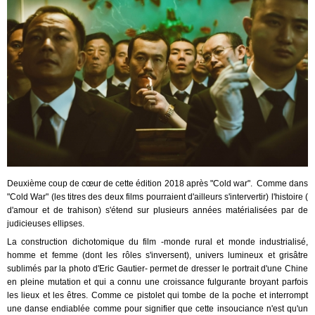
Deuxième coup de cœur de cette édition 2018 après "Cold war". Comme dans
"Cold War" (les titres des deux films pourraient d'ailleurs s'intervertir) l'histoire (
d'amour et de trahison) s'étend sur plusieurs années matérialisées par de
judicieuses ellipses.
La construction dichotomique du film -monde rural et monde industrialisé,
homme et femme (dont les rôles s'inversent), univers lumineux et grisâtre
sublimés par la photo d'Eric Gautier- permet de dresser le portrait d'une Chine
en pleine mutation et qui a connu une croissance fulgurante broyant parfois
les lieux et les êtres. Comme ce pistolet qui tombe de la poche et interrompt
une danse endiablée comme pour signifier que cette insouciance n'est qu'un