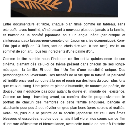
Entre documentaire et fable, chaque plan filmé comme un tableau, sans
esbrouffe, avec humilité, s’intéressant à nouveau plus que jamais à la famille,
et traitant de la société japonaise sous un angle inédit (car critique et
s’intéressant aux laissés-pour-compte d’un Japon en crise économique), Kore-
Eda (qui a déjà en 13 films, tant de chefs-d’œuvre, à son actif), est ici au
sommet de son art.. Tous les ingrédients d'une palme d'or...
Comme le titre semble nous l’indiquer, ce film est la quintessence de son
cinéma, clamant dès celui-ci ce thème présent dans chacun de ses longs-
métrages : la famille. Et quel film ! Un film d’une sensibilité unique. Des
personnages bouleversants. Des blessés de la vie que la fatalité, la pauvreté
et l’indifférence vont conduire à la rue et réunir par des liens du cœur, plus forts
que ceux du sang. Une peinture pleine d’humanité, de nuance, de poésie, de
douceur qui n’édulcore pas pour autant la dureté et l’iniquité de l’existence.
Comme un long travelling avant, sa caméra dévoile progressivement le
portrait de chacun des membres de cette famille singulière, bancale et
attachante pour peu à peu révéler en gros plan leurs âpres secrets et réalités.
Kore-Eda, plus que le peintre de la société japonaise est celui des âmes
blessées et esseulées, et plus que jamais il fait vibrer nos cœurs par ce film
d’une rare délicatesse et bienveillance, avec cette famille de cœur à l’histoire