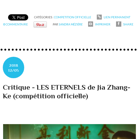
CATÉGORIES :
COMPETITION OFFICIELLE
LIEN PERMANENT
0
COMMENTAIRE
PAR
SANDRA MÉZIÈRE
IMPRIMER
SHARE
2018
12/05
Critique - LES ETERNELS de Jia Zhang-
Ke (compétition officielle)