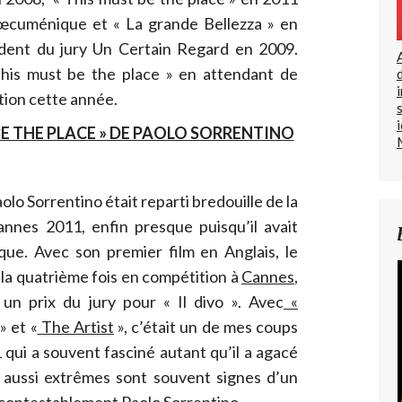
y œcuménique et « La grande Bellezza » en
sident du jury Un Certain Regard en 2009.
his must be the place » en attendant de
tion cette année.
BE THE PLACE » DE PAOLO SORRENTINO
olo Sorrentino était reparti bredouille de la
annes 2011, enfin presque puisqu’il avait
que. Avec son premier film en Anglais, le
r la quatrième fois en compétition à
Cannes
,
 un prix du jury pour « Il divo ». Avec
«
» et «
The Artist
», c’était un de mes coups
qui a souvent fasciné autant qu’il a agacé
ns aussi extrêmes sont souvent signes d’un
ncontestablement Paolo Sorrentino.