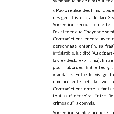
symbolique de ce film tout en c
« Paolo réalise des films rapid
des gens tristes », a déclaré S
Sorrentino recourt en effet
l’existence que Cheyenne semble
Contradictions encore avec 
personnage enfantin, sa fragi
irrésistible, lucidité (Au départ
la vie » déclare-t-il ainsi). Ent
pour l’aborder. Entre les gr
irlandaise. Entre le visage f
omniprésente et la vie a
Contradictions entre la fantais
tout sauf dérisoire. Entre l’
crimes qu’il a commis.
Sorrentino semble prendre au