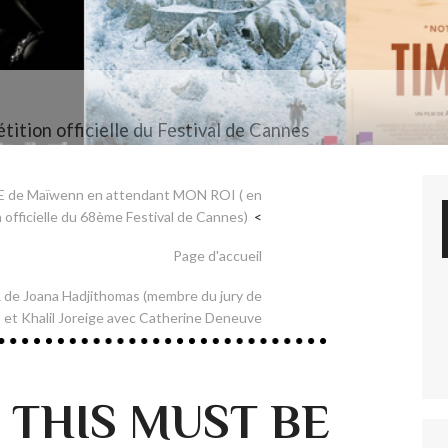
tition officielle du Festival de Cannes
E de Maïwenn en attendant MON ROI ( en
 officielle du 68ème Festival de Cannes)
Page d'accueil
 de Joana Hadjithomas (membre du jury de
 et Khalil Joreige avec Catherine Deneuve
e THIS MUST BE