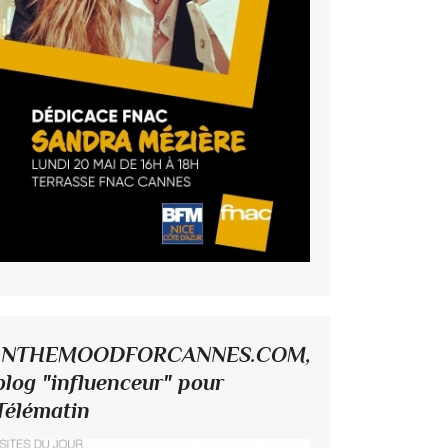
INTHEMOODFORCANNES.COM,
blog "influenceur" pour
Télématin