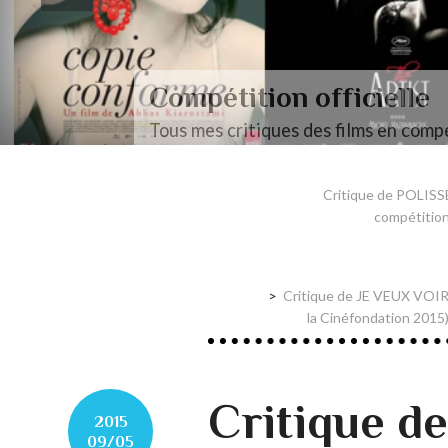
Compétition officielle
Tous mes critiques des films en compé
Critique de POLISS
compétition
Critique de JE VEUX VOIR
la Cinéfondation 2015)
Critique d
2015
09/05