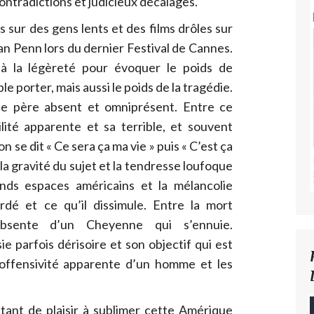
ontradictions et judicieux décalages.
es sur des gens lents et des films drôles sur
ean Penn lors du dernier Festival de Cannes.
 à la légèreté pour évoquer le poids de
 porter, mais aussi le poids de la tragédie.
ce père absent et omniprésent. Entre ce
lité apparente et sa terrible, et souvent
 on se dit « Ce sera ça ma vie » puis « C’est ça
re la gravité du sujet et la tendresse loufoque
ands espaces américains et la mélancolie
ardé et ce qu’il dissimule. Entre la mort
bsente d’un Cheyenne qui s’ennuie.
ie parfois dérisoire et son objectif qui est
inoffensivité apparente d’un homme et les
tant de plaisir à sublimer cette Amérique