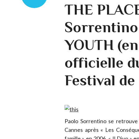
THE PLACE
Sorrentino
YOUTH (en
officielle 
Festival d
Paolo Sorrentino se retrouve
Cannes après « Les Conséquen
famille » en 2006, « Il Divo » 