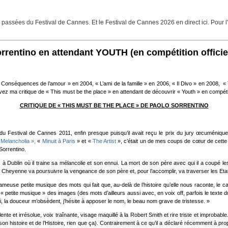
assées du Festival de Cannes. Et le Festival de Cannes 2026 en direct ici. Pour l'
entino en attendant YOUTH (en compétition officie
 Conséquences de l’amour » en 2004, « L’ami de la famille » en 2006, « Il Divo » en 2008, « 
uvez ma critique de « This must be the place » en attendant de découvrir « Youth » en compéti
CRITIQUE DE « THIS MUST BE THE PLACE » DE PAOLO SORRENTINO
 du Festival de Cannes 2011, enfin presque puisqu’il avait reçu le prix du jury œcuménique. A
Melancholia »,
«
Minuit à Paris
» et «
The Artist
», c’était un de mes coups de cœur de cette é
Sorrentino.
 à Dublin où il traine sa mélancolie et son ennui. La mort de son père avec qui il a coupé l
ié. Cheyenne va poursuivre la vengeance de son père et, pour l’accomplir, va traverser les E
ameuse petite musique des mots qui fait que, au-delà de l’histoire qu’elle nous raconte, le c
 « petite musique » des images (des mots d’ailleurs aussi avec, en voix off, parfois le text
nui, la douceur m’obsèdent, j’hésite à apposer le nom, le beau nom grave de tristesse. »
 et irrésolue, voix traînante, visage maquillé à la Robert Smith et rire triste et improbable
istoire et de l’Histoire, rien que ça). Contrairement à ce qu’il a déclaré récemment à propos d