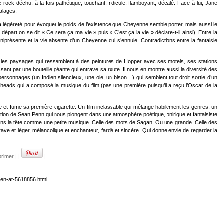
rock déchu, à la fois pathétique, touchant, ridicule, flamboyant, décalé. Face à lui, Jane
calages.
 la légèreté pour évoquer le poids de l’existence que Cheyenne semble porter, mais aussi le
départ on se dit « Ce sera ça ma vie » puis « C’est ça la vie » déclare-t-il ainsi). Entre la
mniprésente et la vie absente d’un Cheyenne qui s’ennuie. Contradictions entre la fantaisie
m, les paysages qui ressemblent à des peintures de Hopper avec ses motels, ses stations
ant par une bouteille géante qui entrave sa route. Il nous en montre aussi la diversité des
onnages (un Indien silencieux, une oie, un bison…) qui semblent tout droit sortie d’un
eads qui a composé la musique du film (pas une première puisqu’il a reçu l’Oscar de la
me et fume sa première cigarette. Un film inclassable qui mélange habilement les genres, un
tation de Sean Penn qui nous plongent dans une atmosphère poétique, onirique et fantaisiste
dans la tête comme une petite musique. Celle des mots de Sagan. Ou une grande. Celle des
 grave et léger, mélancolique et enchanteur, fardé et sincère. Qui donne envie de regarder la
rimer
|
|
|
-en-at-5618856.html