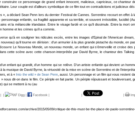
our construire ce personnage de grand enfant innocent, malicieux, capricieux, ce chanteur de 
itaire. Leur couple est d’ailleurs symbolique de ce film tout en contradictions et judicieux dé
tes », a déclaré Sean Penn lors du dernier Festival de Cannes. Sorrentino recourt en effet à
sonnage enfantin, sa fragilité apparente et sa terrible, et souvent irrésistible, lucidité (Au 
ins et la mélancolie irlandaise. Entre le visage fardé et ce qu’il dissimule. Entre la mort o
d’un homme et les crimes qu’il a commis.
verse qu’à en souligner les ridicules excès, entre les images d’Epinal de l’American drea
ouveau) qu’il tourne en dérision : d’un armurier à la plus grande pistache du monde, en pass
couvre Le Nouveau Monde, un nouveau monde, un enfant qui s’émerveille et croise des pers
ns cette scène avec cette chanson interprétée par David Byrne, le chanteur des Talking h
e, d’un enfant qui grandit, d’un homme qui se relève. D’un artiste enfantin qui devient un hom
 à la musique de David Byrne, la virtuosité de la mise en scène de Sorrentino et de l’interpré
ers, et à «
Into the wild » de Sean Penn
, aussi. Un personnage et un film qui vous restent 
t » nous dit-on dans le film. Ce périple en fait partie. Un périple réjouissant et bouleversant,
e) qui se mettent à nu (au
|
|
Digg
|
Facebook
|
|
|
Imp
odforcannes.com/archive/2015/05/09/critique-de-this-must-be-the-place-de-paolo-sorrentino