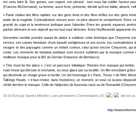
est venu faire là. Ses gestes, son regard, son phrasé : tout nous fait oublier l’acteur p
(Frances McDormand), sa femme, aussi forte, présente, décidé qu’il est faible, absent, vellé
« Paolo réalise des films rapides sur des gens lents et des films drôles sur des gens tris
poids de la tragédie. Contradictions encore avec ce père absent et omniprésent. Entre ce per
gravité du sujet et la tendresse loufoque pour l’aborder. Entre les grands espaces américa
parfois dérisoire et son objectif qui est tout sauf dérisoire. Entre l’inoffensivité apparente 
Sorrentino semble prendre autant de plaisir à sublimer cette Amérique que Cheyenne tra
service, ses vastes étendues d’une beauté vertigineuse et ses excès (ou contradictions à n
visages et des paysages comme un enfant curieux, celui qu’est encore Cheyenne, qui dé
conte. Les moments de fantaisie poétique sont encore sublimés par la musique comme da
meilleure musique pour la BO du Dernier Empereur de Bertolucci).
« This must be the place », c’est un parcours initiatique: l’histoire d’un masque qui tomb
road movie qui déroute et enchante, ou nous glace par sa lucidité. Un film envoûtant grâce
qui dissimule un visage grave et lucide. Un bel hommage à « Paris, Texas » de Wim Wend
Talkings Heads. « Il faut choisir, dans l’existence, un moment, un seul, où la peur disparaî
vérité derrière le masque. Celle de l’abjection (le bourreau nazi) ou de l’humanité (Cheyenn
10:16 Écrit par Sandra Mézière |
Lien permanent
|
Commentaires (0)
|
|
del.icio.us
http://www.inthemo