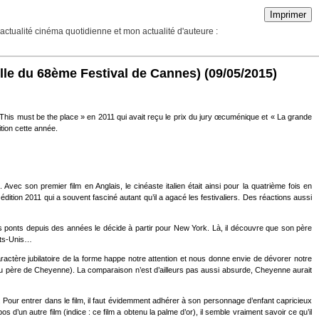
Imprimer
actualité cinéma quotidienne et mon actualité d'auteure :
lle du 68ème Festival de Cannes)
(09/05/2015)
This must be the place » en 2011 qui avait reçu le prix du jury œcuménique et « La grande
tion cette année.
vec son premier film en Anglais, le cinéaste italien était ainsi pour la quatrième fois en
dition 2011 qui a souvent fasciné autant qu’il a agacé les festivaliers. Des réactions aussi
es ponts depuis des années le décide à partir pour New York. Là, il découvre que son père
tats-Unis…
aractère jubilatoire de la forme happe notre attention et nous donne envie de dévorer notre
e du père de Cheyenne). La comparaison n’est d’ailleurs pas aussi absurde, Cheyenne aurait
. Pour entrer dans le film, il faut évidemment adhérer à son personnage d’enfant capricieux
’un autre film (indice : ce film a obtenu la palme d’or), il semble vraiment savoir ce qu’il