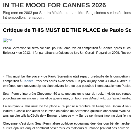
IN THE MOOD FOR CANNES 2026
Blog créé en 2003 par Sandra Mézière, romancière. Blog cinéma sur les éditions p
Inthemoodforcinema.com.
Critique de THIS MUST BE THE PLACE de Paolo Sorr
Paolo Sorrentino se retrouve ainsi pour la 5ème fois en compétition à Cannes après « Les
Bellezza » en 2013. Il fut par ailleurs président du jury Un Certain Regard en 2009. Retro
« This must be the place » de Paolo Sorrentino était reparti bredouille de la compétition
compétition à
Cannes
, trois ans après avoir obtenu un prix du jury pour « Il divo ». Avec
« 
extrêmes sont souvent signes d’un univers fort, ce que possède incontestablement Paolo 
Sean Penn y interprète Cheyenne, 50 ans, une ancienne star du rock. Il vit de ses rentes
pourchassait un ancien criminel de guerre nazi, un bourreau d’Auschwitz qui l’avait humil
En revoyant « This must be the place », j’ai pensé à l’écriture de Françoise Sagan. A sa f
lecture. C’est le cas aussi de la mise en scène de Sorrentino qui nous ensorcelle avec sa
ainsi pu dire telle la Cécile de « Bonjour tristesse » : « Sur ce sentiment inconnu dont l’en
Cheyenne, c’est donc Sean Penn, allure gothique et dégingandée, dos courbé, démarche lente
sur les épaules duquel semblent peser tous les malheurs du monde (en tout cas ceux de son h