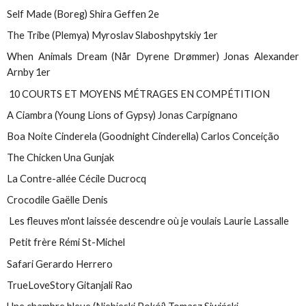
Self Made (Boreg) Shira Geffen 2e
The Tribe (Plemya) Myroslav Slaboshpytskiy 1er
When Animals Dream (Når Dyrene Drømmer) Jonas Alexander
Arnby 1er
10 COURTS ET MOYENS MÉTRAGES EN COMPÉTITION
A Ciambra (Young Lions of Gypsy) Jonas Carpignano
Boa Noite Cinderela (Goodnight Cinderella) Carlos Conceição
The Chicken Una Gunjak
La Contre-allée Cécile Ducrocq
Crocodile Gaëlle Denis
Les fleuves m'ont laissée descendre où je voulais Laurie Lassalle
Petit frère Rémi St-Michel
Safari Gerardo Herrero
TrueLoveStory Gitanjali Rao