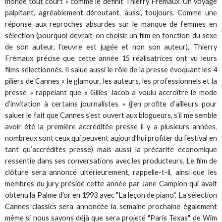
monde tout court » comme le définit Thierry Frémaux. Un voyage
palpitant, agréablement déroutant, aussi, toujours. Comme une
réponse aux reproches absurdes sur le manque de femmes en
sélection (pourquoi devrait-on choisir un film en fonction du sexe
de son auteur, l’œuvre est jugée et non son auteur), Thierry
Frémaux précise que cette année 15 réalisatrices ont vu leurs
films sélectionnés. Il salue aussi le rôle de la presse évoquant les 4
piliers de Cannes « le glamour, les auteurs, les professionnels et la
presse » rappelant que « Gilles Jacob a voulu accroître le mode
d’invitation à certains journalistes » (j’en profite d’ailleurs pour
saluer le fait que Cannes s’est ouvert aux blogueurs, s’il me semble
avoir été la première accréditée presse il y a plusieurs années,
nombreux sont ceux qui peuvent aujourd’hui profiter du festival en
tant qu’accrédités presse) mais aussi la précarité économique
ressentie dans ses conversations avec les producteurs. Le film de
clôture sera annoncé ultérieurement, rappelle-t-il, ainsi que les
membres du jury présidé cette année par Jane Campion qui avait
obtenu la Palme d'or en 1993 avec "La leçon de piano". La sélection
Cannes classics sera annoncée la semaine prochaine également
même si nous savons déjà que sera projeté "Paris Texas" de Wim