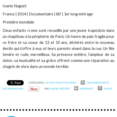
Ioanis Nuguet
France | 2014 | Documentaire | 80' | 1er long métrage
Première mondiale
Deux enfants rroms sont recueillis par une jeune trapéziste dans
un chapiteau à la périphérie de Paris. Un havre de paix fragile pour
ce frère et sa soeur de 13 et 10 ans, déchirés entre le nouveau
destin qui s'offre à eux, et leurs parents vivant dans la rue. Un film
tendre et rude, merveilleux. Sa présence entière, l’ampleur de sa
vision, sa musicalité et sa grâce offrent comme une réparation au
chagrin de vivre dans un monde terrible.
CATÉGORIES :
IN THE MOOD FOR NEWS
LIEN PERMANENT
0
COMMENTAIRE
PAR
SANDRA MÉZIÈRE
IMPRIMER
SHARE