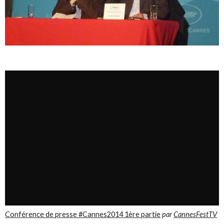
Conférence de presse #Cannes2014 1ère partie
par
CannesFestTV