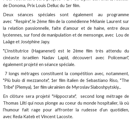
de Donoma, Prix Louis Delluc du 1er film.
Deux séances spéciales sont également au programme
avec "Respire", le 2ème film de la comédienne Mélanie Laurent sur
la relation passionnelle, faite d’amour et de haine, entre deux
lycéennes, sur fond de manipulation et de mensonge, avec Lou de
Laâge et Joséphine Japy.
"L’Institutrice (Haganenet) est le 2ème film très attendu du
cinéaste israélien Nadav Lapid, découvert avec Policeman",
également projeté en séance spéciale.
7 longs métrages constituent la compétition avec, notamment,
"Più buio di mezzanote", 1er film italien de Sebastiano Riso, "The
Tribe" (Plemya), 1er film ukrainien de Myroslav Slaboshpytskiy...
En clôture sera projeté "Hippocrate", second long métrage de
Thomas Lilti qui nous plonge au coeur du monde hospitalier, là où
l’humour fait rage pour affronter la rudesse d’un quotidien,
avec Reda Kateb et Vincent Lacoste.