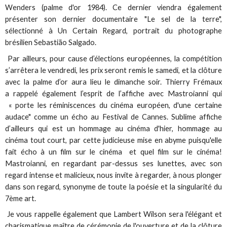
Wenders (palme d'or 1984). Ce dernier viendra également
présenter son dernier documentaire "Le sel de la terre",
sélectionné à Un Certain Regard, portrait du photographe
brésilien Sebastião Salgado.
Par ailleurs, pour cause d’élections européennes, la compétition
s’arrêtera le vendredi, les prix seront remis le samedi, et la clôture
avec la palme d’or aura lieu le dimanche soir. Thierry Frémaux
a rappelé également l’esprit de l’affiche avec Mastroianni qui
« porte les réminiscences du cinéma européen, d'une certaine
audace" comme un écho au Festival de Cannes. Sublime affiche
d’ailleurs qui est un hommage au cinéma d'hier, hommage au
cinéma tout court, par cette judicieuse mise en abyme puisqu'elle
fait écho à un film sur le cinéma et quel film sur le cinéma!
Mastroianni, en regardant par-dessus ses lunettes, avec son
regard intense et malicieux, nous invite à regarder, à nous plonger
dans son regard, synonyme de toute la poésie et la singularité du
7ème art.
Je vous rappelle également que Lambert Wilson sera l'élégant et
charismatique maître de cérémonie de l'ouverture et de la clôture