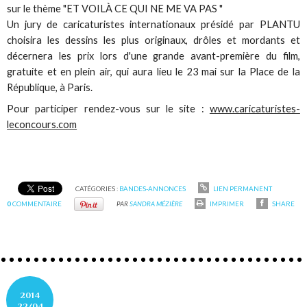
sur le thème "ET VOILÀ CE QUI NE ME VA PAS "
Un jury de caricaturistes internationaux présidé par PLANTU
choisira les dessins les plus originaux, drôles et mordants et
décernera les prix lors d'une grande avant-première du film,
gratuite et en plein air, qui aura lieu le 23 mai sur la Place de la
République, à Paris.
Pour participer rendez-vous sur le site :
www.caricaturistes-
leconcours.com
CATÉGORIES :
BANDES-ANNONCES
LIEN PERMANENT
0
COMMENTAIRE
PAR
SANDRA MÉZIÈRE
IMPRIMER
SHARE
2014
22/04