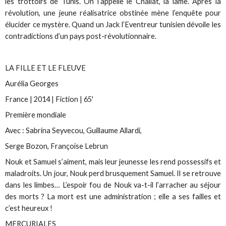
les trottoirs de Tunis. On l’appelle le Challat, la lame. Après la
révolution, une jeune réalisatrice obstinée mène l’enquête pour
élucider ce mystère. Quand un Jack l’Eventreur tunisien dévoile les
contradictions d’un pays post-révolutionnaire.
LA FILLE ET LE FLEUVE
Aurélia Georges
France | 2014 | Fiction | 65'
Première mondiale
Avec : Sabrina Seyvecou, Guillaume Allardi,
Serge Bozon, Françoise Lebrun
Nouk et Samuel s’aiment, mais leur jeunesse les rend possessifs et
maladroits. Un jour, Nouk perd brusquement Samuel. Il se retrouve
dans les limbes… L’espoir fou de Nouk va-t-il l’arracher au séjour
des morts ? La mort est une administration ; elle a ses failles et
c’est heureux !
MERCURIALES