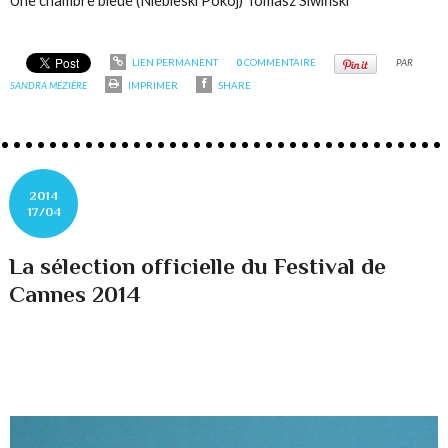
Une chambre bleue (Niebieski Pokój) Tomasz Siwiński
LIEN PERMANENT
0
COMMENTAIRE
PAR
SANDRA MÉZIÈRE
IMPRIMER
SHARE
2014
17/04
La sélection officielle du Festival de
Cannes 2014