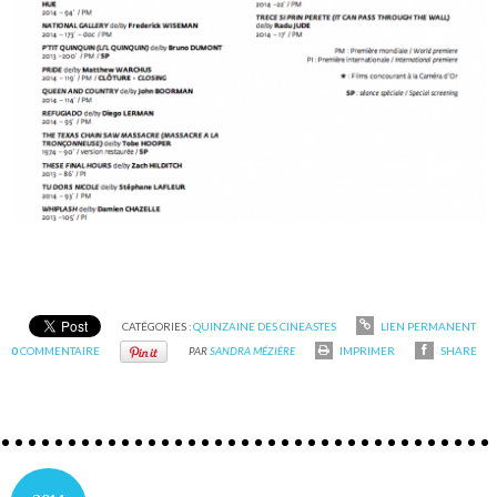
CATÉGORIES :
QUINZAINE DES CINEASTES
LIEN PERMANENT
0
COMMENTAIRE
PAR
SANDRA MÉZIÈRE
IMPRIMER
SHARE