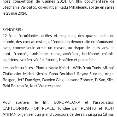
hors compétition de Cannes 2014. Un film documentaire de
Stéphanie Valloatto, co-écrit par Radu Mihaileanu, sortie en salles
le 28 mai 2014.
SYNOPSIS :
12 fous formidables, drôles et tragiques, des quatre coins du
monde, des caricaturistes, défendent la démocratie en s'amusant,
avec, comme seule arme, un crayon, au risque de leurs vies. Ils
sont: français, tunisienne, russe, américain, burkinabé, chinois,
algériens, ivoirien, vénézuélienne, israélien et palestinien.
Les caricaturistes : Plantu, Nadia Khiari – Willis from Tunis, Mikhail
Zlatkovsky, Michel Kichka, Baha Boukhari, Rayma Suprani, Angel
Boligan, Jeff Danziger, Damien Glez, Lassane Zohore, Pi San, Slim,
Baki Boukhalfa, Kurt Westergaard.
Pour soutenir le film, EUROPACORP et l'association
CARTOONING FOR PEACE, fondée par PLANTU et KOFI
ANNAN organisent un grand concours de dessins jusqu’au 18 mai,