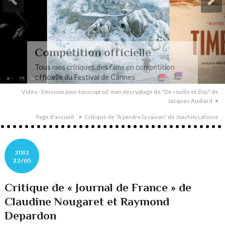
Compétition officielle
Tous mes critiques des films en compétition
officielle du Festival de Cannes
Vidéo - Emission pour touscoprod: mon décryptage de "De rouille et d'os" de
Jacques Audiard
Page d'accueil
Critique de "A perdre la raison" de Joachim Lafosse
2012
22/05
Critique de « Journal de France » de
Claudine Nougaret et Raymond
Depardon