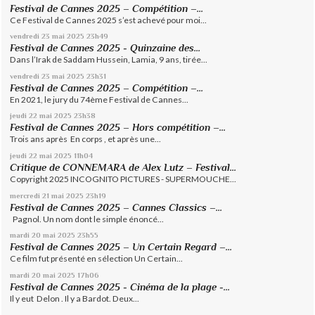
Festival de Cannes 2025 – Compétition –...
Ce Festival de Cannes 2025 s’est achevé pour moi...
vendredi 23
mai 2025
23h49
Festival de Cannes 2025 - Quinzaine des...
Dans l’Irak de Saddam Hussein, Lamia, 9 ans, tirée...
vendredi 23
mai 2025
23h31
Festival de Cannes 2025 – Compétition –...
En 2021, le jury du 74ème Festival de Cannes...
jeudi 22
mai 2025
23h38
Festival de Cannes 2025 – Hors compétition –...
Trois ans après En corps , et après une...
jeudi 22
mai 2025
11h04
Critique de CONNEMARA de Alex Lutz – Festival...
Copyright 2025 INCOGNITO PICTURES - SUPERMOUCHE...
mercredi 21
mai 2025
23h19
Festival de Cannes 2025 – Cannes Classics –...
Pagnol. Un nom dont le simple énoncé...
mardi 20
mai 2025
23h55
Festival de Cannes 2025 – Un Certain Regard –...
Ce film fut présenté en sélection Un Certain...
mardi 20
mai 2025
17h06
Festival de Cannes 2025 - Cinéma de la plage -...
Il y eut Delon . Il y a Bardot. Deux...