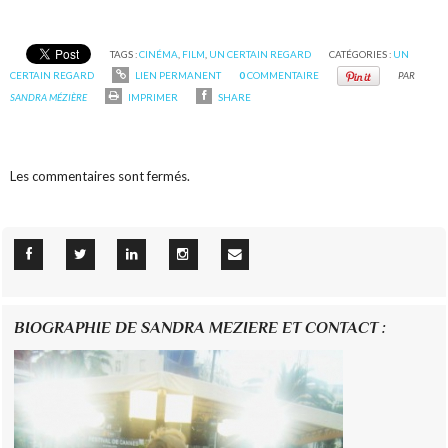
TAGS :
CINÉMA
,
FILM
,
UN CERTAIN REGARD
CATÉGORIES :
UN
CERTAIN REGARD
LIEN PERMANENT
0
COMMENTAIRE
PAR
SANDRA MÉZIÈRE
IMPRIMER
SHARE
Les commentaires sont fermés.
BIOGRAPHIE DE SANDRA MEZIERE ET CONTACT :