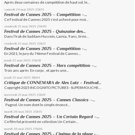
Après deux semaines de compétition de haut vol, le...
samedi 24
mai 2025
23h55
Festival de Cannes 2025 – Compétition –...
Ce Festival de Cannes 2025 s’est achevé pour moi...
vendredi 23
mai 2025
23h49
Festival de Cannes 2025 - Quinzaine des...
Dans l’Irak de Saddam Hussein, Lamia, 9 ans, tirée...
vendredi 23
mai 2025
23h31
Festival de Cannes 2025 – Compétition –...
En 2021, le jury du 74ème Festival de Cannes...
jeudi 22
mai 2025
23h38
Festival de Cannes 2025 – Hors compétition –...
Trois ans après En corps , et après une...
jeudi 22
mai 2025
11h04
Critique de CONNEMARA de Alex Lutz – Festival...
Copyright 2025 INCOGNITO PICTURES - SUPERMOUCHE...
mercredi 21
mai 2025
23h19
Festival de Cannes 2025 – Cannes Classics –...
Pagnol. Un nom dont le simple énoncé...
mardi 20
mai 2025
23h55
Festival de Cannes 2025 – Un Certain Regard –...
Ce film fut présenté en sélection Un Certain...
mardi 20
mai 2025
17h06
Festival de Cannes 2025 - Cinéma de la plage -...