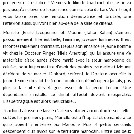
précédente. C’est dire ! Même si le film de Joachim Lafosse ne va
pas jusqu’à relever de l’expérience comme celui de Lars Von Trier, il
vous laisse avec une émotion dévastatrice et brutale, une
réflexion aussi, qui vont bien au-delà de la salle de cinéma.
Murielle (Emilie Dequenne) et Mounir (Tahar Rahim) s’aiment
passionnément. Elle est belle, féminine, joyeuse, lumineuse. Il est
incontestablement charmant. Depuis son enfance, le jeune homme
vit chez le Docteur Pinget (Niels Arestrup), qui lui assure une vie
matérielle aisée après s’être marié avec la sœur marocaine de
celui-ci, pour lui permettre d’avoir des papiers. Murielle et Mounir
décident de se marier. D’abord, réticent, le Docteur accueille la
jeune femme chez lui. Le jeune couple n’en déménagera jamais, pas
plus à la suite des 4 grossesses de la jeune femme. Une
dépendance s’installe. Le climat affectif devient irrespirable.
L’issue tragique est alors inéluctable…
Joachim Lafosse ne laisse d’ailleurs planer aucun doute sur celle-
ci. Dès les premiers plans, Murielle est à l’hôpital et demande à ce
qu’ils soient « enterrés au Maroc ». Puis, 4 petits cercueils
descendent d’un avion sur le territoire marocain. Entre ces deux