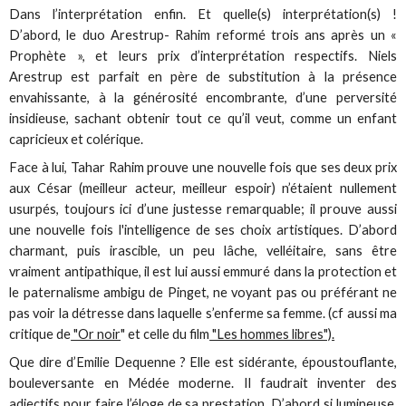
Dans l’interprétation enfin. Et quelle(s) interprétation(s) !
D’abord, le duo Arestrup- Rahim reformé trois ans après un «
Prophète », et leurs prix d’interprétation respectifs. Niels
Arestrup est parfait en père de substitution à la présence
envahissante, à la générosité encombrante, d’une perversité
insidieuse, sachant obtenir tout ce qu’il veut, comme un enfant
capricieux et colérique.
Face à lui, Tahar Rahim prouve une nouvelle fois que ses deux prix
aux César (meilleur acteur, meilleur espoir) n’étaient nullement
usurpés, toujours ici d’une justesse remarquable; il prouve aussi
une nouvelle fois l'intelligence de ses choix artistiques. D’abord
charmant, puis irascible, un peu lâche, velléitaire, sans être
vraiment antipathique, il est lui aussi emmuré dans la protection et
le paternalisme ambigu de Pinget, ne voyant pas ou préférant ne
pas voir la détresse dans laquelle s’enferme sa femme. (cf aussi ma
critique de
"Or noir
" et celle du film
"Les hommes libres").
Que dire d’Emilie Dequenne ? Elle est sidérante, époustouflante,
bouleversante en Médée moderne. Il faudrait inventer des
adjectifs pour faire l’éloge de sa prestation. D’abord si lumineuse,