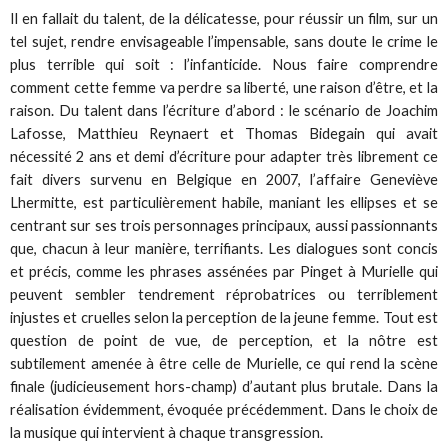
Il en fallait du talent, de la délicatesse, pour réussir un film, sur un
tel sujet, rendre envisageable l’impensable, sans doute le crime le
plus terrible qui soit : l’infanticide. Nous faire comprendre
comment cette femme va perdre sa liberté, une raison d’être, et la
raison. Du talent dans l’écriture d’abord : le scénario de Joachim
Lafosse, Matthieu Reynaert et Thomas Bidegain qui avait
nécessité 2 ans et demi d’écriture pour adapter très librement ce
fait divers survenu en Belgique en 2007, l’affaire Geneviève
Lhermitte, est particulièrement habile, maniant les ellipses et se
centrant sur ses trois personnages principaux, aussi passionnants
que, chacun à leur manière, terrifiants. Les dialogues sont concis
et précis, comme les phrases assénées par Pinget à Murielle qui
peuvent sembler tendrement réprobatrices ou terriblement
injustes et cruelles selon la perception de la jeune femme. Tout est
question de point de vue, de perception, et la nôtre est
subtilement amenée à être celle de Murielle, ce qui rend la scène
finale (judicieusement hors-champ) d’autant plus brutale. Dans la
réalisation évidemment, évoquée précédemment. Dans le choix de
la musique qui intervient à chaque transgression.