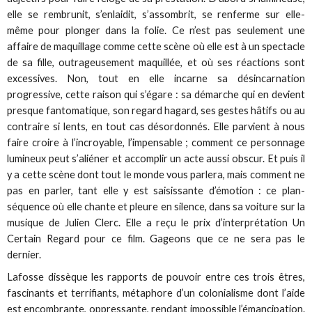
elle se rembrunit, s’enlaidit, s’assombrit, se renferme sur elle-
même pour plonger dans la folie. Ce n’est pas seulement une
affaire de maquillage comme cette scène où elle est à un spectacle
de sa fille, outrageusement maquillée, et où ses réactions sont
excessives. Non, tout en elle incarne sa désincarnation
progressive, cette raison qui s’égare : sa démarche qui en devient
presque fantomatique, son regard hagard, ses gestes hâtifs ou au
contraire si lents, en tout cas désordonnés. Elle parvient à nous
faire croire à l’incroyable, l’impensable ; comment ce personnage
lumineux peut s’aliéner et accomplir un acte aussi obscur. Et puis il
y a cette scène dont tout le monde vous parlera, mais comment ne
pas en parler, tant elle y est saisissante d’émotion : ce plan-
séquence où elle chante et pleure en silence, dans sa voiture sur la
musique de Julien Clerc. Elle a reçu le prix d’interprétation Un
Certain Regard pour ce film. Gageons que ce ne sera pas le
dernier.
Lafosse dissèque les rapports de pouvoir entre ces trois êtres,
fascinants et terrifiants, métaphore d’un colonialisme dont l’aide
est encombrante, oppressante, rendant impossible l’émancipation.