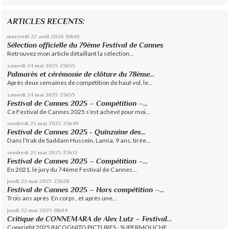
ARTICLES RECENTS:
mercredi 22
avril 2026
10h10
Sélection officielle du 79ème Festival de Cannes
Retrouvez mon article détaillant la sélection...
samedi 24
mai 2025
23h55
Palmarès et cérémonie de clôture du 78ème...
Après deux semaines de compétition de haut vol, le...
samedi 24
mai 2025
23h55
Festival de Cannes 2025 – Compétition –...
Ce Festival de Cannes 2025 s’est achevé pour moi...
vendredi 23
mai 2025
23h49
Festival de Cannes 2025 - Quinzaine des...
Dans l’Irak de Saddam Hussein, Lamia, 9 ans, tirée...
vendredi 23
mai 2025
23h31
Festival de Cannes 2025 – Compétition –...
En 2021, le jury du 74ème Festival de Cannes...
jeudi 22
mai 2025
23h38
Festival de Cannes 2025 – Hors compétition –...
Trois ans après En corps , et après une...
jeudi 22
mai 2025
11h04
Critique de CONNEMARA de Alex Lutz – Festival...
Copyright 2025 INCOGNITO PICTURES - SUPERMOUCHE...