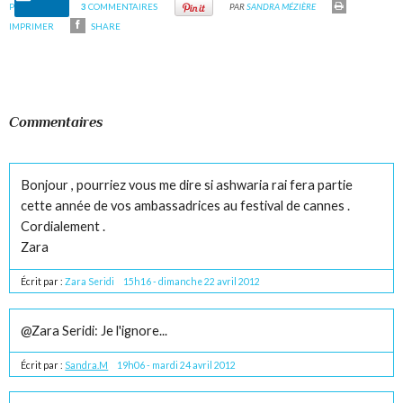
PERMANENT
3
COMMENTAIRES
PAR
SANDRA MÉZIÈRE
IMPRIMER
SHARE
Commentaires
Bonjour , pourriez vous me dire si ashwaria rai fera partie
cette année de vos ambassadrices au festival de cannes .
Cordialement .
Zara
Écrit par :
Zara Seridi
15h16
-
dimanche 22
avril 2012
@Zara Seridi: Je l'ignore...
Écrit par :
Sandra.M
19h06
-
mardi 24
avril 2012