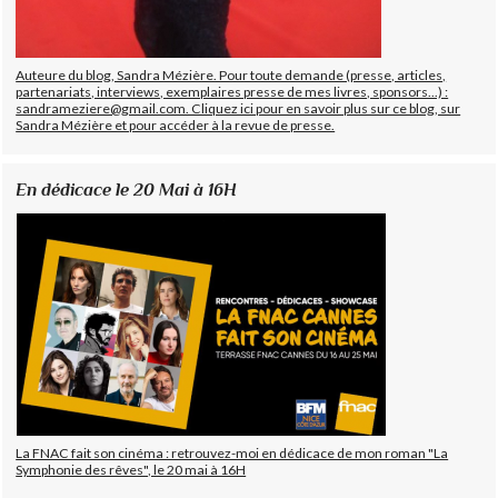
Auteure du blog, Sandra Mézière. Pour toute demande (presse, articles,
partenariats, interviews, exemplaires presse de mes livres, sponsors...) :
sandrameziere@gmail.com. Cliquez ici pour en savoir plus sur ce blog, sur
Sandra Mézière et pour accéder à la revue de presse.
En dédicace le 20 Mai à 16H
La FNAC fait son cinéma : retrouvez-moi en dédicace de mon roman "La
Symphonie des rêves", le 20 mai à 16H