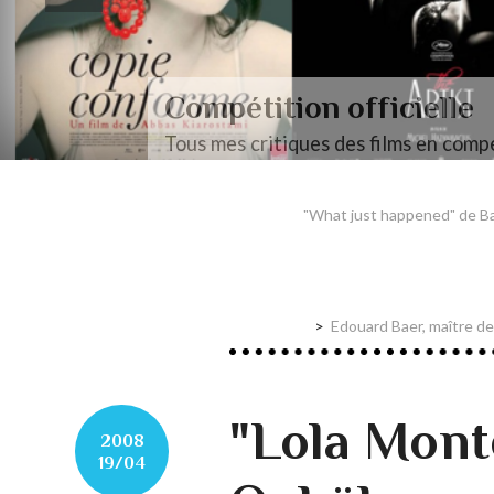
Compétition officielle
Tous mes critiques des films en compé
"What just happened" de Ba
Edouard Baer, maître d
"Lola Mont
2008
19/04