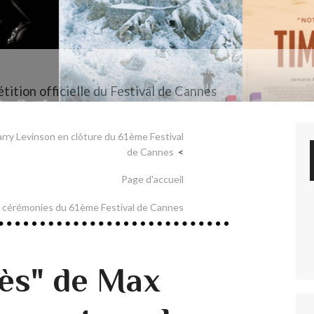
tition officielle du Festival de Cannes
rry Levinson en clôture du 61ème Festival
de Cannes
Page d'accueil
e cérémonies du 61ème Festival de Cannes
ès" de Max