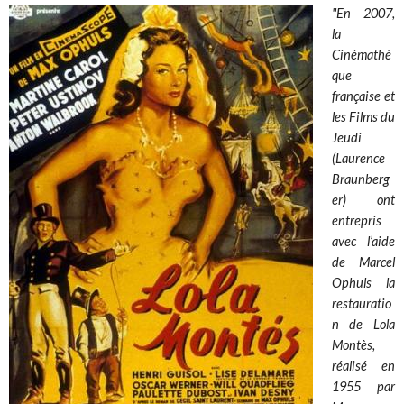
"En 2007,
la
Cinémathè
que
française et
les Films du
Jeudi
(Laurence
Braunberg
er) ont
entrepris
avec l’aide
de Marcel
Ophuls la
restauratio
n de Lola
Montès,
réalisé en
1955 par