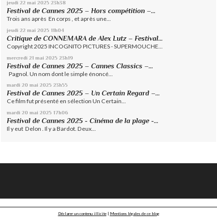
jeudi 22
mai 2025
23h38
Festival de Cannes 2025 – Hors compétition –...
Trois ans après En corps , et après une...
jeudi 22
mai 2025
11h04
Critique de CONNEMARA de Alex Lutz – Festival...
Copyright 2025 INCOGNITO PICTURES - SUPERMOUCHE...
mercredi 21
mai 2025
23h19
Festival de Cannes 2025 – Cannes Classics –...
Pagnol. Un nom dont le simple énoncé...
mardi 20
mai 2025
23h55
Festival de Cannes 2025 – Un Certain Regard –...
Ce film fut présenté en sélection Un Certain...
mardi 20
mai 2025
17h06
Festival de Cannes 2025 - Cinéma de la plage -...
Il y eut Delon . Il y a Bardot. Deux...
Déclarer un contenu illicite
|
Mentions légales de ce blog