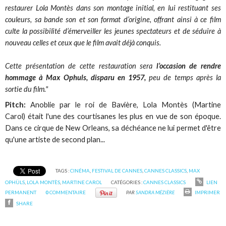
restaurer Lola Montès dans son montage initial, en lui restituant ses
couleurs, sa bande son et son format d’origine, offrant ainsi à ce film
culte la possibilité d’émerveiller les jeunes spectateurs et de séduire à
nouveau celles et ceux que le film avait déjà conquis.
Cette présentation de cette restauration sera
l’occasion de rendre
hommage à Max Ophuls, disparu en 1957,
peu de temps après la
sortie du film."
Pitch:
Anoblie par le roi de Bavière, Lola Montès (Martine
Carol) était l'une des courtisanes les plus en vue de son époque.
Dans ce cirque de New Orleans, sa déchéance ne lui permet d'être
qu'une artiste de second plan...
TAGS :
CINÉMA
,
FESTIVAL DE CANNES
,
CANNES CLASSICS
,
MAX
OPHÜLS
,
LOLA MONTÈS
,
MARTINE CAROL
CATÉGORIES :
CANNES CLASSICS
LIEN
PERMANENT
0
COMMENTAIRE
PAR
SANDRA MÉZIÈRE
IMPRIMER
SHARE