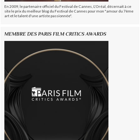
En 2009, le partenaire officiel du Festival de Cannes, L'Oréal, décernait à ce
site le prix du meilleur blog du Festival de Cannes pour mon "amour du 7ème
art et le talent d'une artiste passionnée".
MEMBRE DES PARIS FILM CRITICS AWARDS