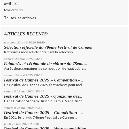
avril 2022
février 2022
Toutes les archives
ARTICLES RECENTS:
mercredi 22
avril 2026
10h10
Sélection officielle du 79ème Festival de Cannes
Retrouvez mon article détaillant la sélection...
samedi 24
mai 2025
23h55
Palmarès et cérémonie de clôture du 78ème...
Après deux semaines de compétition de haut vol, le...
samedi 24
mai 2025
23h55
Festival de Cannes 2025 – Compétition –...
Ce Festival de Cannes 2025 s’est achevé pour moi...
vendredi 23
mai 2025
23h49
Festival de Cannes 2025 - Quinzaine des...
Dans l’Irak de Saddam Hussein, Lamia, 9 ans, tirée...
vendredi 23
mai 2025
23h31
Festival de Cannes 2025 – Compétition –...
En 2021, le jury du 74ème Festival de Cannes...
jeudi 22
mai 2025
23h38
Festival de Cannes 2025 – Hors compétition –...