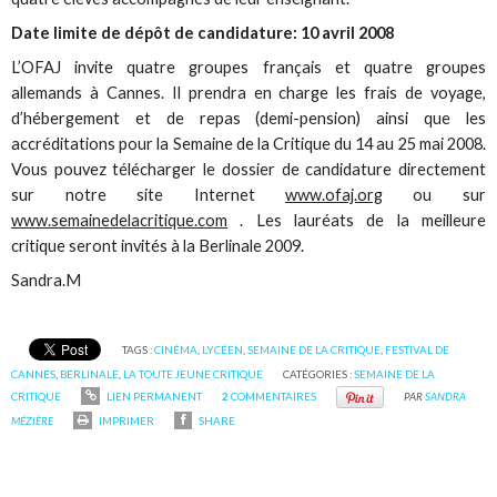
Date limite de dépôt de candidature: 10 avril 2008
L’OFAJ invite quatre groupes français et quatre groupes
allemands à Cannes. Il prendra en charge les frais de voyage,
d’hébergement et de repas (demi-pension) ainsi que les
accréditations pour la Semaine de la Critique du 14 au 25 mai 2008.
Vous pouvez télécharger le dossier de candidature directement
sur notre site Internet
www.ofaj.org
ou sur
www.semainedelacritique.com
. Les lauréats de la meilleure
critique seront invités à la Berlinale 2009.
Sandra.M
TAGS :
CINÉMA
,
LYCÉEN
,
SEMAINE DE LA CRITIQUE
,
FESTIVAL DE
CANNES
,
BERLINALE
,
LA TOUTE JEUNE CRITIQUE
CATÉGORIES :
SEMAINE DE LA
CRITIQUE
LIEN PERMANENT
2
COMMENTAIRES
PAR
SANDRA
MÉZIÈRE
IMPRIMER
SHARE