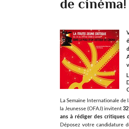
de cinéma!
V
é
d
A
v
La Semaine Internationale de l
la Jeunesse (OFAJ) invitent
32
ans à rédiger des critiques
Déposez votre candidature dè