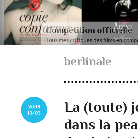
Compétition officielle
Tous mes critiques des films en compé
berlinale
La (toute) 
2008
19/03
dans la pea