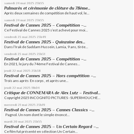
samedi 24
mai 2025
23h55
Palmarès et cérémonie de clôture du 78ème...
Après deux semaines de compétition de haut vol, le...
samedi 24
mai 2025
23h55
Festival de Cannes 2025 – Compétition –...
Ce Festival de Cannes 2025 s’est achevé pour moi...
vendredi 23
mai 2025
23h49
Festival de Cannes 2025 - Quinzaine des...
Dans l’Irak de Saddam Hussein, Lamia, 9 ans, tirée...
vendredi 23
mai 2025
23h31
Festival de Cannes 2025 – Compétition –...
En 2021, le jury du 74ème Festival de Cannes...
jeudi 22
mai 2025
23h38
Festival de Cannes 2025 – Hors compétition –...
Trois ans après En corps , et après une...
jeudi 22
mai 2025
11h04
Critique de CONNEMARA de Alex Lutz – Festival...
Copyright 2025 INCOGNITO PICTURES - SUPERMOUCHE...
mercredi 21
mai 2025
23h19
Festival de Cannes 2025 – Cannes Classics –...
Pagnol. Un nom dont le simple énoncé...
mardi 20
mai 2025
23h55
Festival de Cannes 2025 – Un Certain Regard –...
Ce film fut présenté en sélection Un Certain...