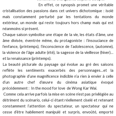
En effet, ce synopsis promet une véritable
cristallisation des passions dans cet univers dichotomique : isolé
mais constamment perturbé par les tentations du monde
extérieur, un monde qui reste toujours hors champ mais qui est
néanmoins si présent.
Chaque saison symbolise une étape de la vie, les états d’âme, une
âme divisée, éventrée même, du protagoniste : l’insouciance de
l’enfance, (printemps), l’inconscience de l’adolescence, (automne),
la violence de l’âge adulte (été), la sagesse de la vieillesse (hiver)…
et la renaissance (printemps).
La beauté picturale du paysage qui évolue au gré des saisons
reflète les sentiments exacerbés des personnages…et la
photographie d’une magnificence indicible n’a rien à envier à celle
d’un autre chef d’œuvre du cinéma asiatique évoqué
précédemment : In the mood for love de Wong Kar Wai.
Comme cela arrive parfois la mise en scène n’est pas privilégiée au
détriment du scénario, celui-ci étant réellement ciselé et retenant
constamment l’attention du spectateur, un spectateur qui ne
cesse d’être habilement manipulé et surpris, envoûté, emporté