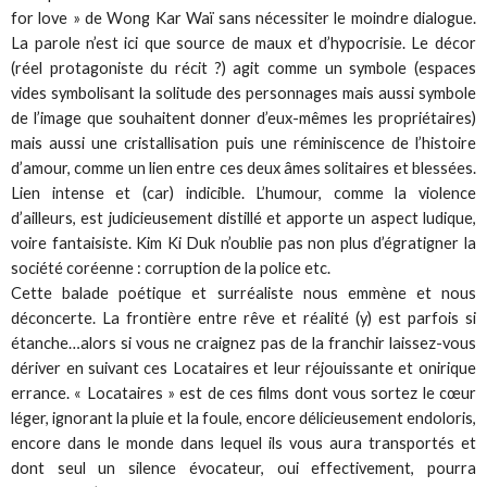
for love » de Wong Kar Waï sans nécessiter le moindre dialogue.
La parole n’est ici que source de maux et d’hypocrisie. Le décor
(réel protagoniste du récit ?) agit comme un symbole (espaces
vides symbolisant la solitude des personnages mais aussi symbole
de l’image que souhaitent donner d’eux-mêmes les propriétaires)
mais aussi une cristallisation puis une réminiscence de l’histoire
d’amour, comme un lien entre ces deux âmes solitaires et blessées.
Lien intense et (car) indicible. L’humour, comme la violence
d’ailleurs, est judicieusement distillé et apporte un aspect ludique,
voire fantaisiste. Kim Ki Duk n’oublie pas non plus d’égratigner la
société coréenne : corruption de la police etc.
Cette balade poétique et surréaliste nous emmène et nous
déconcerte. La frontière entre rêve et réalité (y) est parfois si
étanche…alors si vous ne craignez pas de la franchir laissez-vous
dériver en suivant ces Locataires et leur réjouissante et onirique
errance. « Locataires » est de ces films dont vous sortez le cœur
léger, ignorant la pluie et la foule, encore délicieusement endoloris,
encore dans le monde dans lequel ils vous aura transportés et
dont seul un silence évocateur, oui effectivement, pourra