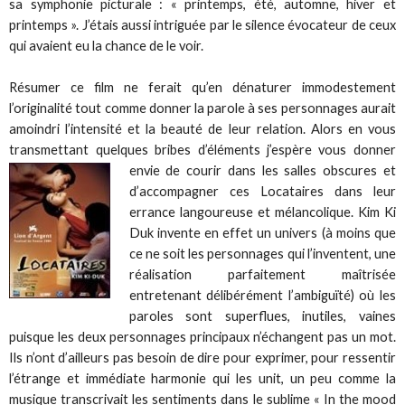
sa symphonie picturale : « printemps, été, automne, hiver et
printemps ». J’étais aussi intriguée par le silence évocateur de ceux
qui avaient eu la chance de le voir.
Résumer ce film ne ferait qu’en dénaturer immodestement
l’originalité tout comme donner la parole à ses personnages aurait
amoindri l’intensité et la beauté de leur relation. Alors en vous
transmettant quelques bribes d’éléments j’espère
vous donner
envie de courir dans les salles obscures et
d’accompagner ces Locataires dans leur
errance langoureuse et mélancolique. Kim Ki
Duk invente en effet un univers (à moins que
ce ne soit les personnages qui l’inventent, une
réalisation parfaitement maîtrisée
entretenant délibérément l’ambiguïté) où les
paroles sont superflues, inutiles, vaines
puisque les deux personnages principaux n’échangent pas un mot.
Ils n’ont d’ailleurs pas besoin de dire pour exprimer, pour ressentir
l’étrange et immédiate harmonie qui les unit, un peu comme la
musique transcrivait les sentiments dans le sublime « In the mood