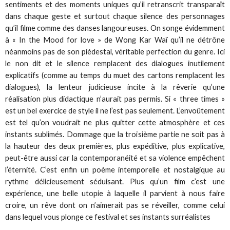
sentiments et des moments uniques qu’il retranscrit transparaît
dans chaque geste et surtout chaque silence des personnages
qu’il filme comme des danses langoureuses. On songe évidemment
à « In the Mood for love » de Wong Kar Waï qu’il ne détrône
néanmoins pas de son piédestal, véritable perfection du genre. Ici
le non dit et le silence remplacent des dialogues inutilement
explicatifs (comme au temps du muet des cartons remplacent les
dialogues), la lenteur judicieuse incite à la rêverie qu’une
réalisation plus didactique n’aurait pas permis. Si « three times »
est un bel exercice de style il ne l’est pas seulement. L’envoûtement
est tel qu’on voudrait ne plus quitter cette atmosphère et ces
instants sublimés. Dommage que la troisième partie ne soit pas à
la hauteur des deux premières, plus expéditive, plus explicative,
peut-être aussi car la contemporanéité et sa violence empêchent
l’éternité. C’est enfin un poème intemporelle et nostalgique au
rythme délicieusement séduisant. Plus qu’un film c’est une
expérience, une belle utopie à laquelle il parvient à nous faire
croire, un rêve dont on n’aimerait pas se réveiller, comme celui
dans lequel vous plonge ce festival et ses instants surréalistes