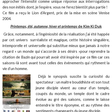
approcher l’intensité comme unique réponse aux interrogations
des non initiés dont, je l’espère, vous ne ferez bientôt plus partie !
Ce film a reçu le Lion d’Argent, prix de la mise en scène Venise
2004.
Printemps, été, automne, hiver et printemps
de Kim Ki Duk
Grâce, notamment, à l’ingéniosité de la réalisation j’ai été happée
par cet univers surréaliste et magique, cette histoire singulière,
intemporelle et universelle qui substitue mieux que jamais à notre
regard « un monde qui s’accorde à ses désirs »pour reprendre la
citation de Bazin qui pourrait avoir été inspirée par ce film car ces
saisons-là sont avant tout celles des évènements qui rythment la
vie d’un homme.
Déjà le synopsis suscite la curiosité du
spectateur : un maître bouddhiste et son tout
jeune disciple vivent au cœur d’un temple,
coupés du monde, un temple dont le cadre
évolue au gré des saisons, comme le laisse
entendre le titre éponyme, et au rythme des
sentiments changeants du jeune disciple.