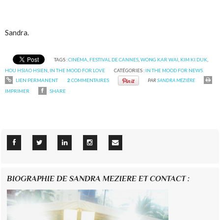
Sandra.
TAGS :
CINÉMA
,
FESTIVAL DE CANNES
,
WONG KAR WAI
,
KIM KI DUK
,
HOU HSIAO HSIEN
,
IN THE MOOD FOR LOVE
CATÉGORIES :
IN THE MOOD FOR NEWS
LIEN PERMANENT
2
COMMENTAIRES
PAR
SANDRA MÉZIÈRE
IMPRIMER
SHARE
BIOGRAPHIE DE SANDRA MEZIERE ET CONTACT :