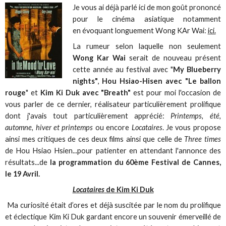
Je vous ai déjà parlé ici de mon goût prononcé
pour le cinéma asiatique notamment
en évoquant longuement Wong KAr Wai:
ici.
La rumeur selon laquelle non seulement
Wong Kar Wai
serait de nouveau présent
cette année au festival avec "
My Blueberry
nights"
,
Hou Hsiao-Hisen avec "Le ballon
rouge
" et
Kim Ki Duk avec "Breath"
est pour moi l'occasion de
vous parler de ce dernier, réalisateur particulièrement prolifique
dont j'avais tout particulièrement apprécié:
Printemps, été,
automne, hiver et printemps
ou encore
Locataires
. Je vous propose
ainsi mes critiques de ces deux films ainsi que celle de
Three times
de Hou Hsiao Hsien...pour patienter en attendant l'annonce des
résultats...de
la programmation du 60ème Festival de Cannes,
le 19 Avril.
Locataires
de Kim Ki Duk
Ma curiosité était d’ores et déjà suscitée par le nom du prolifique
et éclectique Kim Ki Duk gardant encore un souvenir émerveillé de