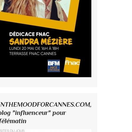
INTHEMOODFORCANNES.COM,
blog "influenceur" pour
Télématin