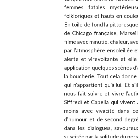
femmes fatales mystérieus
folkloriques et hauts en coul
En toile de fond la pittoresqu
de Chicago française, Marsei
filme avec minutie, chaleur, ave
par l'atmosphère ensoleillée 
alerte et virevoltante et el
application quelques scènes d'
la boucherie. Tout cela donne
qui n'appartient qu'à lui. Et s
nous fait suivre et vivre l'act
Siffredi et Capella qui viven
moins avec vivacité dans cet
d'humour et de second degré
dans les dialogues, savoureu
suscitée par la solitude du pe