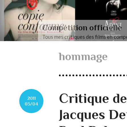
Compétition officielle
Tous mes critiques des films en compé
hommage
Critique de
2011
03/04
Jacques De