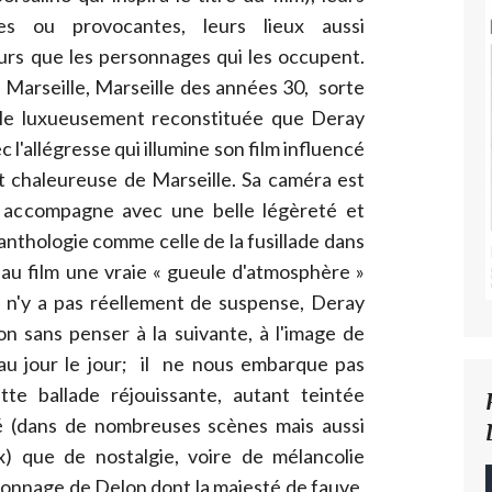
es ou provocantes, leurs lieux aussi
eurs que les personnages qui les occupent.
e Marseille, Marseille des années 30, sorte
lle luxueusement reconstituée que Deray
c l'allégresse qui illumine son film influencé
et chaleureuse de Marseille. Sa caméra est
le accompagne avec une belle légèreté et
anthologie comme celle de la fusillade dans
 au film une vraie « gueule d'atmosphère »
'il n'y a pas réellement de suspense, Deray
ion sans penser à la suivante, à l'image de
t au jour le jour; il ne nous embarque pas
te ballade réjouissante, autant teintée
 (dans de nombreuses scènes mais aussi
x) que de nostalgie, voire de mélancolie
rsonnage de Delon dont la majesté de fauve,