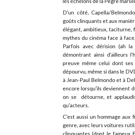
les échelons de la Pègre marseil
D'un côté, Capella/Belmondo
goûts clinquants et aux manièr
élégant, ambitieux, taciturne, 
mythes du cinéma face à face,
Parfois avec dérision (ah la
démontrant ainsi d'ailleurs l
preuve même celui dont ses d
dépourvu, même si dans le DVD 
à Jean-Paul Belmondo et à Delo
encore lorsqu'ils deviennent d
on se détourne, et applaudis
qu'acteurs.
C'est aussi un hommage aux fi
genre, avec leurs voitures ruti
clinquantes (dont le fameux Bor