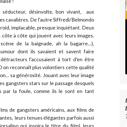
laise !
 séducteur, désinvolte, bon vivant, aux
es cavalières. De l'autre Siffredi/Belmondo
froid, implacable, presque inquiétant. Deux
 côte à côte qui jouent avec leurs images.
 scène de la baignade, ah la bagarre...),
'humour dont ils savaient et savent faire
étracteurs l'accusaient à tort d'en être
on reconnaît plus volontiers cette qualité
n... sa générosité. Jouant avec leur image
es gangsters stars sur le passage desquels
 par la foule, comme ils le sont en tant
lms de gangsters américains, aux films de
lantes, leurs tenues élégantes parfois aussi
salino qui inspira le titre du film), leurs