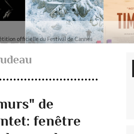
tition officielle du Festival de Cannes
audeau
 murs" de
ntet: fenêtre