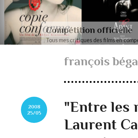
Compétition officielle
Tous mes critiques des films en compé
françois bég
"Entre les
2008
25/05
Laurent Ca