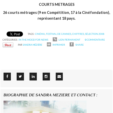
COURTS METRAGES
26 courts métrages (9 en Compétition, 17 à la Cinéfondation),
représentant 18 pays.
TAGS :
CINÉMA
,
FESTIVAL DE CANNES
,
CHIFFRES
,
SÉLECTION 2008
CATÉGORIES :
IN THE MOOD FOR NEWS
LIEN PERMANENT
0
COMMENTAIRE
PAR
SANDRA MÉZIÈRE
IMPRIMER
SHARE
BIOGRAPHIE DE SANDRA MEZIERE ET CONTACT :