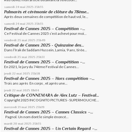
samedi 24
mai 2025
23h55
Palmarès et cérémonie de clôture du 78ème...
Après deux semaines de compétition de haut vol, le...
samedi 24
mai 2025
23h55
Festival de Cannes 2025 – Compétition –...
Ce Festival de Cannes 2025 s’est achevé pour moi...
vendredi 23
mai 2025
23h49
Festival de Cannes 2025 - Quinzaine des...
Dans l’Irak de Saddam Hussein, Lamia, 9 ans, tirée...
vendredi 23
mai 2025
23h31
Festival de Cannes 2025 – Compétition –...
En 2021, le jury du 74ème Festival de Cannes...
jeudi 22
mai 2025
23h38
Festival de Cannes 2025 – Hors compétition –...
Trois ans après En corps , et après une...
jeudi 22
mai 2025
11h04
Critique de CONNEMARA de Alex Lutz – Festival...
Copyright 2025 INCOGNITO PICTURES - SUPERMOUCHE...
mercredi 21
mai 2025
23h19
Festival de Cannes 2025 – Cannes Classics –...
Pagnol. Un nom dont le simple énoncé...
mardi 20
mai 2025
23h55
Festival de Cannes 2025 – Un Certain Regard –...