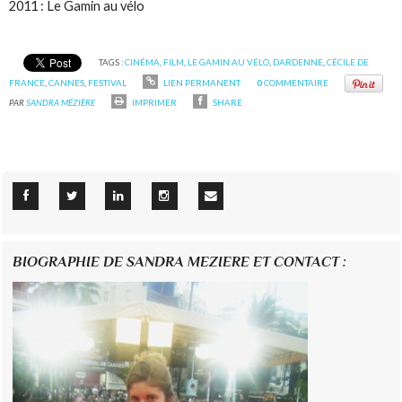
2011 : Le Gamin au vélo
TAGS :
CINÉMA
,
FILM
,
LE GAMIN AU VÉLO
,
DARDENNE
,
CÉCILE DE
FRANCE
,
CANNES
,
FESTIVAL
LIEN PERMANENT
0
COMMENTAIRE
PAR
SANDRA MÉZIÈRE
IMPRIMER
SHARE
BIOGRAPHIE DE SANDRA MEZIERE ET CONTACT :