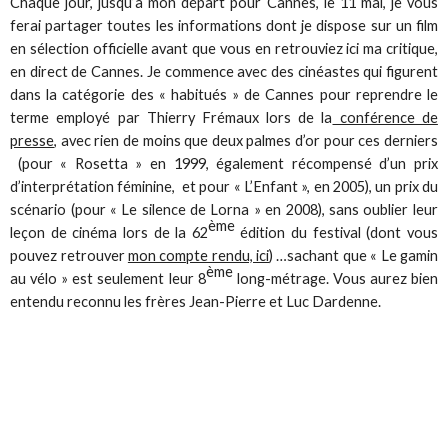
Chaque jour, jusqu’à mon départ pour Cannes, le 11 mai, je vous
ferai partager toutes les informations dont je dispose sur un film
en sélection officielle avant que vous en retrouviez ici ma critique,
en direct de Cannes. Je commence avec des cinéastes qui figurent
dans la catégorie des « habitués » de Cannes pour reprendre le
terme employé par Thierry Frémaux lors de la
conférence de
presse
, avec rien de moins que deux palmes d’or pour ces derniers
(pour « Rosetta » en 1999, également récompensé d’un prix
d’interprétation féminine, et pour « L’Enfant », en 2005), un prix du
scénario (pour « Le silence de Lorna » en 2008), sans oublier leur
ème
leçon de cinéma lors de la 62
édition du festival (dont vous
pouvez retrouver
mon compte rendu, ici
) …sachant que « Le gamin
ème
au vélo » est seulement leur 8
long-métrage. Vous aurez bien
entendu reconnu les frères Jean-Pierre et Luc Dardenne.