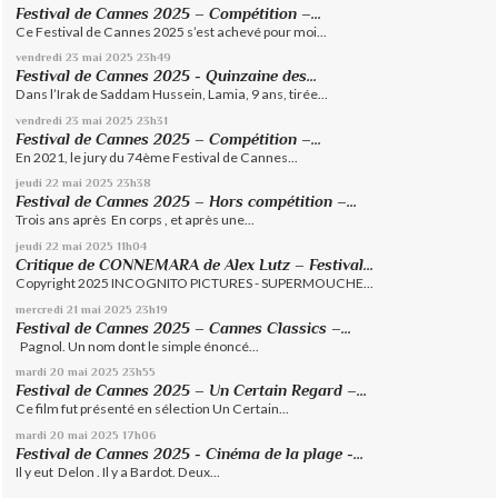
Festival de Cannes 2025 – Compétition –...
Ce Festival de Cannes 2025 s’est achevé pour moi...
vendredi 23
mai 2025
23h49
Festival de Cannes 2025 - Quinzaine des...
Dans l’Irak de Saddam Hussein, Lamia, 9 ans, tirée...
vendredi 23
mai 2025
23h31
Festival de Cannes 2025 – Compétition –...
En 2021, le jury du 74ème Festival de Cannes...
jeudi 22
mai 2025
23h38
Festival de Cannes 2025 – Hors compétition –...
Trois ans après En corps , et après une...
jeudi 22
mai 2025
11h04
Critique de CONNEMARA de Alex Lutz – Festival...
Copyright 2025 INCOGNITO PICTURES - SUPERMOUCHE...
mercredi 21
mai 2025
23h19
Festival de Cannes 2025 – Cannes Classics –...
Pagnol. Un nom dont le simple énoncé...
mardi 20
mai 2025
23h55
Festival de Cannes 2025 – Un Certain Regard –...
Ce film fut présenté en sélection Un Certain...
mardi 20
mai 2025
17h06
Festival de Cannes 2025 - Cinéma de la plage -...
Il y eut Delon . Il y a Bardot. Deux...