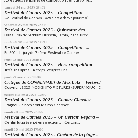
Après deux semaines de compétition de haut vol, le...
samedi 24
mai 2025
23h55
Festival de Cannes 2025 – Compétition –...
Ce Festival de Cannes 2025 s’est achevé pour moi...
vendredi 23
mai 2025
23h49
Festival de Cannes 2025 - Quinzaine des...
Dans l’Irak de Saddam Hussein, Lamia, 9 ans, tirée...
vendredi 23
mai 2025
23h31
Festival de Cannes 2025 – Compétition –...
En 2021, le jury du 74ème Festival de Cannes...
jeudi 22
mai 2025
23h38
Festival de Cannes 2025 – Hors compétition –...
Trois ans après En corps , et après une...
jeudi 22
mai 2025
11h04
Critique de CONNEMARA de Alex Lutz – Festival...
Copyright 2025 INCOGNITO PICTURES - SUPERMOUCHE...
mercredi 21
mai 2025
23h19
Festival de Cannes 2025 – Cannes Classics –...
Pagnol. Un nom dont le simple énoncé...
mardi 20
mai 2025
23h55
Festival de Cannes 2025 – Un Certain Regard –...
Ce film fut présenté en sélection Un Certain...
mardi 20
mai 2025
17h06
Festival de Cannes 2025 - Cinéma de la plage -...