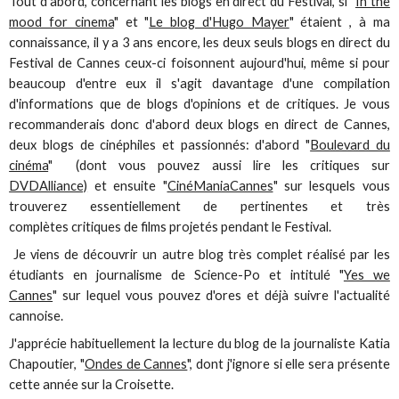
Tout d'abord, concernant les blogs en direct du Festival, si "
In the
mood for cinema
" et "
Le blog d'Hugo Mayer
" étaient , à ma
connaissance, il y a 3 ans encore, les deux seuls blogs en direct du
Festival de Cannes ceux-ci foisonnent aujourd'hui, même si pour
beaucoup d'entre eux il s'agit davantage d'une compilation
d'informations que de blogs d'opinions et de critiques. Je vous
recommanderais donc d'abord deux blogs en direct de Cannes,
deux blogs de cinéphiles et passionnés: d'abord "
Boulevard du
cinéma
" (dont vous pouvez aussi lire les critiques sur
DVDAlliance)
et ensuite "
CinéManiaCannes
" sur lesquels vous
trouverez essentiellement de pertinentes et très
complètes critiques de films projetés pendant le Festival.
Je viens de découvrir un autre blog très complet réalisé par les
étudiants en journalisme de Science-Po et intitulé "
Yes we
Cannes
" sur lequel vous pouvez d'ores et déjà suivre l'actualité
cannoise.
J'apprécie habituellement la lecture du blog de la journaliste Katia
Chapoutier, "
Ondes de Cannes
", dont j'ignore si elle sera présente
cette année sur la Croisette.