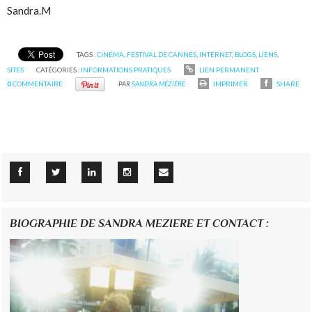
Sandra.M
TAGS :
CINÉMA
,
FESTIVAL DE CANNES
,
INTERNET
,
BLOGS
,
LIENS
,
SITES
CATÉGORIES :
INFORMATIONS PRATIQUES
LIEN PERMANENT
0
COMMENTAIRE
PAR
SANDRA MÉZIÈRE
IMPRIMER
SHARE
BIOGRAPHIE DE SANDRA MEZIERE ET CONTACT :