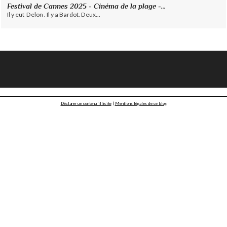
Festival de Cannes 2025 - Cinéma de la plage -...
Il y eut Delon . Il y a Bardot. Deux...
Déclarer un contenu illicite
|
Mentions légales de ce blog