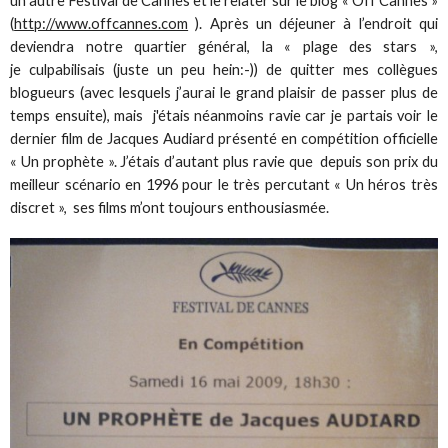
un autre Festival de Cannes et le relater sur le blog « Off Cannes »
(
http://www.offcannes.com
). Après un déjeuner à l’endroit qui
deviendra notre quartier général, la « plage des stars »,
je culpabilisais (juste un peu hein:-)) de quitter mes collègues
blogueurs (avec lesquels j’aurai le grand plaisir de passer plus de
temps ensuite), mais j'étais néanmoins ravie car je partais voir le
dernier film de Jacques Audiard présenté en compétition officielle
« Un prophète ». J’étais d’autant plus ravie que depuis son prix du
meilleur scénario en 1996 pour le très percutant « Un héros très
discret », ses films m’ont toujours enthousiasmée.