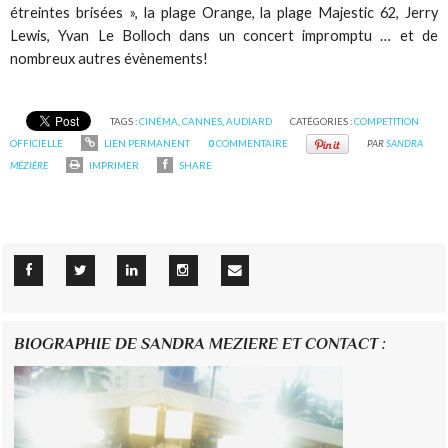
étreintes brisées », la plage Orange, la plage Majestic 62, Jerry
Lewis, Yvan Le Bolloch dans un concert impromptu … et de
nombreux autres évènements!
TAGS :
CINÉMA
,
CANNES
,
AUDIARD
CATÉGORIES :
COMPETITION
OFFICIELLE
LIEN PERMANENT
0
COMMENTAIRE
PAR
SANDRA
MÉZIÈRE
IMPRIMER
SHARE
BIOGRAPHIE DE SANDRA MEZIERE ET CONTACT :