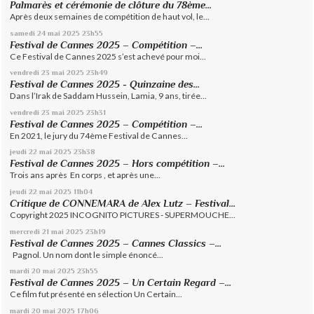
Palmarès et cérémonie de clôture du 78ème...
Après deux semaines de compétition de haut vol, le...
samedi 24
mai 2025
23h55
Festival de Cannes 2025 – Compétition –...
Ce Festival de Cannes 2025 s’est achevé pour moi...
vendredi 23
mai 2025
23h49
Festival de Cannes 2025 - Quinzaine des...
Dans l’Irak de Saddam Hussein, Lamia, 9 ans, tirée...
vendredi 23
mai 2025
23h31
Festival de Cannes 2025 – Compétition –...
En 2021, le jury du 74ème Festival de Cannes...
jeudi 22
mai 2025
23h38
Festival de Cannes 2025 – Hors compétition –...
Trois ans après En corps , et après une...
jeudi 22
mai 2025
11h04
Critique de CONNEMARA de Alex Lutz – Festival...
Copyright 2025 INCOGNITO PICTURES - SUPERMOUCHE...
mercredi 21
mai 2025
23h19
Festival de Cannes 2025 – Cannes Classics –...
Pagnol. Un nom dont le simple énoncé...
mardi 20
mai 2025
23h55
Festival de Cannes 2025 – Un Certain Regard –...
Ce film fut présenté en sélection Un Certain...
mardi 20
mai 2025
17h06