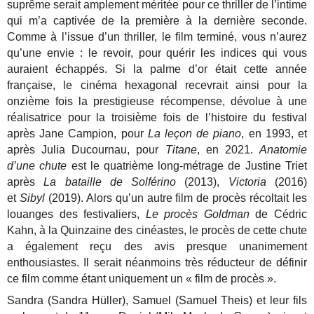
suprême serait amplement méritée pour ce thriller de l’intime
qui m’a captivée de la première à la dernière seconde.
Comme à l’issue d’un thriller, le film terminé, vous n’aurez
qu’une envie : le revoir, pour quérir les indices qui vous
auraient échappés. Si la palme d’or était cette année
française, le cinéma hexagonal recevrait ainsi pour la
onzième fois la prestigieuse récompense, dévolue à une
réalisatrice pour la troisième fois de l’histoire du festival
après Jane Campion, pour
La leçon de piano
, en 1993, et
après Julia Ducournau, pour
Titane
, en 2021.
Anatomie
d’une chute
est le quatrième long-métrage de Justine Triet
après
La bataille de Solférino
(2013),
Victoria
(2016)
et
Sibyl
(2019). Alors qu’un autre film de procès récoltait les
louanges des festivaliers,
Le procès Goldman
de Cédric
Kahn, à la Quinzaine des cinéastes, le procès de cette chute
a également reçu des avis presque unanimement
enthousiastes. Il serait néanmoins très réducteur de définir
ce film comme étant uniquement un « film de procès ».
Sandra (Sandra Hüller), Samuel (Samuel Theis) et leur fils