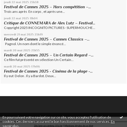
jeudi 22
mai 2025
23h38
Festival de Cannes 2025 – Hors compétition –...
Trois ans après En corps , et après une...
jeudi 22
mai 2025
11h04
Critique de CONNEMARA de Alex Lutz – Festival...
Copyright 2025 INCOGNITO PICTURES - SUPERMOUCHE...
mercredi 21
mai 2025
23h19
Festival de Cannes 2025 – Cannes Classics –...
Pagnol. Un nom dont le simple énoncé...
mardi 20
mai 2025
23h55
Festival de Cannes 2025 – Un Certain Regard –...
Ce film fut présenté en sélection Un Certain...
mardi 20
mai 2025
17h06
Festival de Cannes 2025 - Cinéma de la plage -...
Il y eut Delon . Il y a Bardot. Deux...
En poursuivant votre navigation sur ce site, vous acceptez l'utilisation de
cookies. Ces derniers assurent le bon fonctionnement de nos services.
En
savoir plus
.
Déclarer un contenu illicite
|
Mentions légales de ce blog