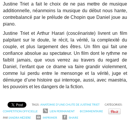
Justine Triet a fait le choix de ne pas mettre de musique
additionnelle, néanmoins la musique du début nous hante,
contrebalancé par le prélude de Chopin que Daniel joue au
piano.
Justine Triet et Arthur Harari (coscénariste) livrent un film
palpitant sur le doute, le récit, la vérité, la complexité du
couple, et plus largement des êtres. Un film qui fait une
confiance absolue au spectateur. Un film dont le rythme ne
faiblit jamais, que vous verrez au travers du regard de
Daniel, l'enfant que ce drame va faire grandir violemment,
comme lui perdu entre le mensonge et la vérité, juge et
démiurge d’une histoire qui interroge, aussi, avec maestria,
les pouvoirs et les dangers de la fiction.
TAGS :
ANATOMIE D'UNE CHUTE DE JUSTINE TRIET
CATÉGORIES :
COMPETITION OFFICIELLE
LIEN PERMANENT
0
COMMENTAIRE
PAR
SANDRA MÉZIÈRE
IMPRIMER
SHARE