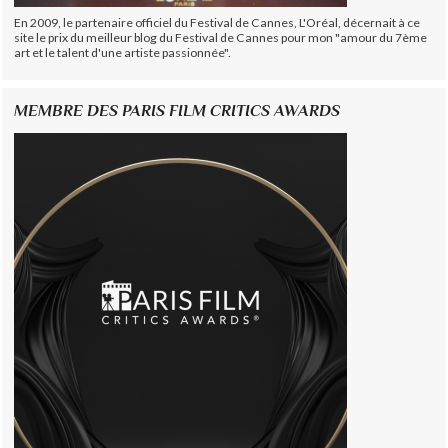
En 2009, le partenaire officiel du Festival de Cannes, L'Oréal, décernait à ce
site le prix du meilleur blog du Festival de Cannes pour mon "amour du 7ème
art et le talent d'une artiste passionnée".
MEMBRE DES PARIS FILM CRITICS AWARDS