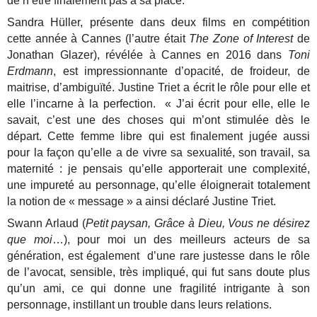
de n’être finalement pas à sa place.
Sandra Hüller, présente dans deux films en compétition
cette année à Cannes (l’autre était
The Zone of Interest
de
Jonathan Glazer), révélée à Cannes en 2016 dans
Toni
Erdmann
, est impressionnante d’opacité, de froideur, de
maitrise, d’ambiguïté. Justine Triet a écrit le rôle pour elle et
elle l’incarne à la perfection. « J’ai écrit pour elle, elle le
savait, c’est une des choses qui m’ont stimulée dès le
départ. Cette femme libre qui est finalement jugée aussi
pour la façon qu’elle a de vivre sa sexualité, son travail, sa
maternité : je pensais qu’elle apporterait une complexité,
une impureté au personnage, qu’elle éloignerait totalement
la notion de « message » a ainsi déclaré Justine Triet.
Swann Arlaud (
Petit paysan, Grâce à Dieu, Vous ne désirez
que moi
…), pour moi un des meilleurs acteurs de sa
génération, est également d’une rare justesse dans le rôle
de l’avocat, sensible, très impliqué, qui fut sans doute plus
qu’un ami, ce qui donne une fragilité intrigante à son
personnage, instillant un trouble dans leurs relations.