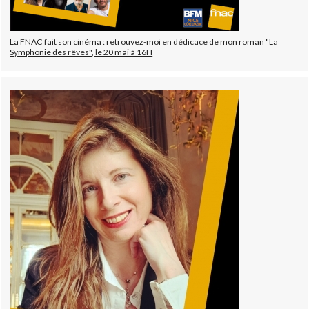
La FNAC fait son cinéma : retrouvez-moi en dédicace de mon roman "La
Symphonie des rêves", le 20 mai à 16H