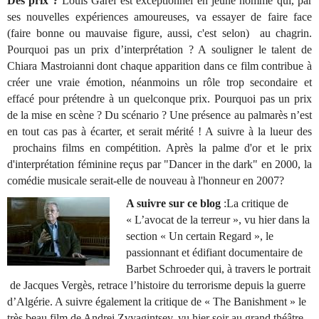
Des prix ?
Louis Garel est exceptionnel en jeune homme qui, par
ses nouvelles expériences amoureuses, va essayer de faire face
(faire bonne ou mauvaise figure, aussi, c'est selon)
au chagrin.
Pourquoi pas un prix d’interprétation ? A souligner le talent de
Chiara Mastroianni dont chaque apparition dans ce film contribue à
créer une vraie émotion, néanmoins un rôle trop secondaire et
effacé pour prétendre à un quelconque prix. Pourquoi pas un prix
de la mise en scène ? Du scénario ? Une présence au palmarès n’est
en tout cas pas à écarter, et serait mérité ! A suivre à la lueur des
prochains films en compétition. Après la palme d'or et le prix
d'interprétation féminine reçus par "Dancer in the dark" en 2000, la
comédie musicale serait-elle de nouveau à l'honneur en 2007?
A suivre sur ce blog
:La critique de
« L’avocat de la terreur », vu hier dans la
section « Un certain Regard », le
passionnant et édifiant documentaire de
Barbet Schroeder qui, à travers le portrait
de Jacques Vergès, retrace l’histoire du terrorisme depuis la guerre
d’Algérie. A suivre également la critique de « The Banishment » le
très beau film de Andrei Zvyagintsev, vu hier soir au grand théâtre