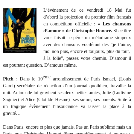
L’évènement de ce vendredi 18 Mai fut
d’abord la projection du premier film français
en compétition officielle :
« Les chansons
d’amour » de Christophe Honoré.
Si ce titre
vous faisait espérer un mélodrame sirupeux
avec des chansons vociférant des "je t’aime,
moi non plus, encore et toujours, plus du tout,
à la folie", passez votre chemin. D’amour il
est pourtant question. D’amours même.
ème
Pitch
: Dans le 10
arrondissement de Paris Ismael, (Louis
Garel) secrétaire de rédaction d’un journal quotidien, travaille la
nuit. Autour de lui gravitent ses deux petites amies, Julie (Ludivine
Sagnier) et Alice (Clotilde Hesme)
ses sœurs, ses parents. Suite à
un tragique évènement l’insouciance va laisser la place à la
gravité…
Dans Paris, encore et plus que jamais. Pas un Paris sublimé mais un
Paris que Christophe Honoré filme magnifiquement, à nouveau,