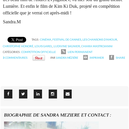
Lumière. Et enfin le film de Kim Ki Duk, projeté en compétition
officielle que je verrai cet après-midi !
Sandra.M
TAGS :
CINÉMA
,
FESTIVAL DE CANNES
,
LES CHANSONS D'AMOUR
,
CHRISTOPHE HONORÉ
,
LOUIS GAREL
,
LUDIVINE SAGNIER
,
CHIARA MASTROIANNI
CATÉGORIES :
COMPETITION OFFICIELLE
LIEN PERMANENT
3
COMMENTAIRES
PAR
SANDRA MÉZIÈRE
IMPRIMER
SHARE
BIOGRAPHIE DE SANDRA MEZIERE ET CONTACT :