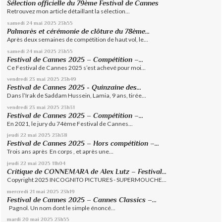
Sélection officielle du 79ème Festival de Cannes
Retrouvez mon article détaillant la sélection...
samedi 24
mai 2025
23h55
Palmarès et cérémonie de clôture du 78ème...
Après deux semaines de compétition de haut vol, le...
samedi 24
mai 2025
23h55
Festival de Cannes 2025 – Compétition –...
Ce Festival de Cannes 2025 s’est achevé pour moi...
vendredi 23
mai 2025
23h49
Festival de Cannes 2025 - Quinzaine des...
Dans l’Irak de Saddam Hussein, Lamia, 9 ans, tirée...
vendredi 23
mai 2025
23h31
Festival de Cannes 2025 – Compétition –...
En 2021, le jury du 74ème Festival de Cannes...
jeudi 22
mai 2025
23h38
Festival de Cannes 2025 – Hors compétition –...
Trois ans après En corps , et après une...
jeudi 22
mai 2025
11h04
Critique de CONNEMARA de Alex Lutz – Festival...
Copyright 2025 INCOGNITO PICTURES - SUPERMOUCHE...
mercredi 21
mai 2025
23h19
Festival de Cannes 2025 – Cannes Classics –...
Pagnol. Un nom dont le simple énoncé...
mardi 20
mai 2025
23h55