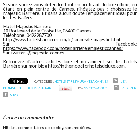
Si vous voulez vous détendre tout en profitant du luxe ultime, en
étant en plein centre de Cannes, n’hésitez pas : choisissez le
Majestic Barrière. Et sans aucun doute l’emplacement idéal pour
les festivaliers.
Hôtel Majestic Barrière
10 Boulevard de la Croisette, 06400 Cannes
Téléphone: 0492987700
http://www.hotelsbarriere.com/fr/cannes/le-majestic.html
Sur Facebook:
https://www.facebook.com/hotelbarrierelemajesticcannes/
Sur twitter: @majestic_cannes
Retrouvez d'autres articles luxe et notamment sur les hôtels
Barrière sur mon blog http://inthemoodforhotelsdeluxe.com.
CATÉGORIES :
HÔTELS ET RESTAURANTS A CANNES
LIEN
PERMANENT
0
COMMENTAIRE
PAR
SANDRA MÉZIÈRE
IMPRIMER
SHARE
Écrire un commentaire
NB : Les commentaires de ce blog sont modérés.