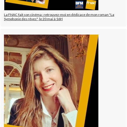
La FNAC fait son cinéma : retrouvez-moi en dédicace de mon roman "La
Symphonie des rêves", le 20 mai à 16H