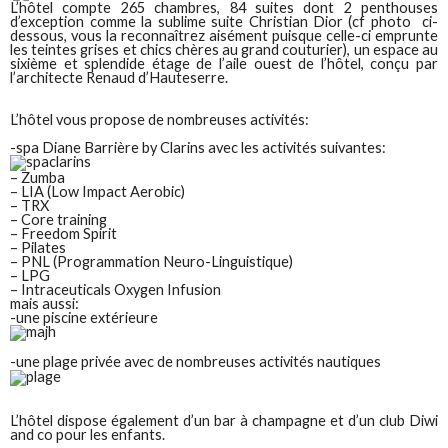
L’hôtel compte 265 chambres, 84 suites dont 2 penthouses
d’exception comme la sublime suite Christian Dior (cf photo ci-
dessous, vous la reconnaîtrez aisément puisque celle-ci emprunte
les teintes grises et chics chères au grand couturier), un espace au
sixième et splendide étage de l’aile ouest de l’hôtel, conçu par
l’architecte Renaud d’Hauteserre.
L’hôtel vous propose de nombreuses activités:
-spa Diane Barrière by Clarins avec les activités suivantes:
– Zumba
– LIA (Low Impact Aerobic)
– TRX
– Core training
– Freedom Spirit
– Pilates
– PNL (Programmation Neuro-Linguistique)
– LPG
– Intraceuticals Oxygen Infusion
mais aussi:
-une piscine extérieure
-une plage privée avec de nombreuses activités nautiques
L’hôtel dispose également d’un bar à champagne et d’un club Diwi
and co pour les enfants.