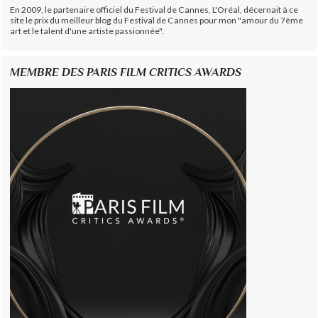
En 2009, le partenaire officiel du Festival de Cannes, L'Oréal, décernait à ce
site le prix du meilleur blog du Festival de Cannes pour mon "amour du 7ème
art et le talent d'une artiste passionnée".
MEMBRE DES PARIS FILM CRITICS AWARDS