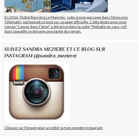
En 2016, l'hôtel Barrière Le Majestic, suite à mon passage dans l'émission
Télématin, partageait ce post sur sa page officielle. Cette photo avec mon
roman "L'amor dans l'âme" a été prise dans la suite "Mélodie en sous-sol"
dans laquelle se déroule une partie du roman.
SUIVEZ SANDRA MEZIERE ET CE BLOG SUR
INSTAGRAM (@sandra_meziere)
Cliquez sur l'image pour accéder à mon compte instagram