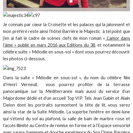
Je connais par cœur la Croisette et les palaces qui la jalonnent et
mon préféré reste ainsi l’hôtel Barrière le Majestic à tel point que
j’en ai fait le cadre de scènes clefs de mon roman «
L’amor dans
l’âme » publié en mars 2016 aux Editions du 38
, et notamment la
célèbre suite « Mélodie en sous-sol » dont vous pourrez découvrir
les photos ci-dessous.
Dans la suite « Mélodie en sous-sol », du nom du célèbre film
d’Henri Verneuil, vous pourrez profiter de la terrasse
panoramique sur la Méditerranée mais aussi du service d’un
Majordome dédié et d’un accueil Top VIP. Tels Jean Gabin et Alain
Delon dont les portraits surmontent la tête de lit, vous serez
ainsi la star de la Suite Mélodie. La superbe fenêtre en demi-lune
qui s’étend du sol au plafond, la salle de bain de marbre rose et
l’accès illimité au Centre de remise en forme et à l’Espace sensoriel
avec sauna, hammam et douche expérience du Spa Diane Barrière