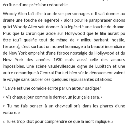
écriture d’une précision redoutable.
Woody Allen fait dire à un de ses personnages « Il sait donner au
drame une touche de légèreté » alors pour le paraphraser disons
qu’ici Woody Allen sait donner à la légèreté une touche de drame.
Plus que la chronique acide sur Hollywood que le film aurait pu
être (qu’il qualifie tout de même de « milieu barbant, hostile,
féroce »), c’est surtout un nouvel hommage à la beauté incendiaire
de New York empreint d'une féroce nostalgie du Hollywood et du
New York des années 1930 mais aussi celle des amours
impossibles. Une scène vaudevillesque digne de Lubitsch et une
autre romantique à Central Park et bien sûr le dénouement valent
le voyage sans oublier ces quelques réjouissantes citations:
" La vie est une comédie écrite par un auteur sadique."
« Vis chaque jour comme le dernier, un jour ça le sera. »
« Tu me fais penser à un chevreuil pris dans les phares d’une
voiture. »
« Tu es trop idiot pour comprendre ce que la mort implique .»