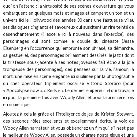
quoi on l’attend : la virtuosité de ses scènes d’ouverture qui vous
embarquent en quelques mots et images et campent un ton et un
univers (ici le Hollywood des années 30 dans une fastueuse villa),
ses dialogues cinglants et savoureux qui suscitent un rire teinté de
désenchantement (il excelle ici à nouveau dans l’exercice), des
personnages qui sont comme le double du cinéaste (Jesse
Eisenberg en l’occurrence qui emprunte son phrasé, sa démarche,
sa gestuelle), des personnages brillamment dessinés, le jazz ( dont
la tristesse sous-jacente à ses notes joyeuses fait écho à la joie
trompeuse des personnages), des pensées sur la vie, l’amour, la
mort, une mise en scène élégante ici sublimée par la photographie
du chef opérateur triplement oscarisé Vittorio Storaro (pour
« Apocalypse now », « Reds », « Le dernier empereur ») qui travaille
ici pour la première fois avec Woody Allen, et pour la première fois
en numérique.
Ajoutez à cela la grâce et l’intelligence de jeu de Kristen Stewart,
des seconds rôles excellents et excellemment écrits, la voix de
Woody Allen narrateur et vous obtiendrez un film qui, s’il n’est pas
le meilleur de Woody Allen, possède un charme nostalgique et une