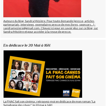
Auteure du blog, Sandra Mézière. Pour toute demande (presse, articles,
partenariats, interviews, exemplaires presse de mes livres, sponsors...) :
sandrameziere@gmail.com. Cliquez ici pour en savoir plus sur ce blog, sur
Sandra Mézière et pour accéder à la revue de presse.
En dédicace le 20 Mai à 16H
La FNAC fait son cinéma : retrouvez-moi en dédicace de mon roman "La
Symphonie des rêves", le 20 mai à 16H