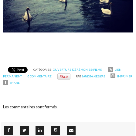
CATÉGORIES :
OUVERTURE (CÉRÉMONIES/FILMS)
LIEN
PERMANENT
0
COMMENTAIRE
PAR
SANDRA MÉZIÈRE
IMPRIMER
SHARE
Les commentaires sont fermés.