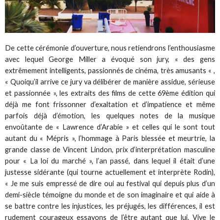
De cette cérémonie d’ouverture, nous retiendrons l’enthousiasme
avec lequel George Miller a évoqué son jury, « des gens
extrêmement intelligents, passionnés de cinéma, très amusants « ,
« Quoiqu’il arrive ce jury va délibérer de manière assidue, sérieuse
et passionnée », les extraits des films de cette 69ème édition qui
déjà me font frissonner d’exaltation et d’impatience et même
parfois déjà d’émotion, les quelques notes de la musique
envoûtante de « Lawrence d’Arabie » et celles qui le sont tout
autant du « Mépris », l’hommage à Paris blessée et meurtrie, la
grande classe de Vincent Lindon, prix d’interprétation masculine
pour « La loi du marché », l’an passé, dans lequel il était d’une
justesse sidérante (qui tourne actuellement et interprète Rodin),
« Je me suis empressé de dire oui au festival qui depuis plus d’un
demi-siècle témoigne du monde et de son imaginaire et qui aide à
se battre contre les injustices, les préjugés, les différences, il est
rudement courageux essayons de l’être autant que lui. Vive le