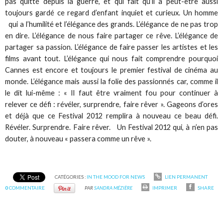
pas quitté depuis la guerre, et qui fait qu’il a peut-être aussi
toujours gardé ce regard d’enfant inquiet et curieux. Un homme
qui a l’humilité et l’élégance des grands. L’élégance de ne pas trop
en dire. L’élégance de nous faire partager ce rêve. L’élégance de
partager sa passion. L’élégance de faire passer les artistes et les
films avant tout. L’élégance qui nous fait comprendre pourquoi
Cannes est encore et toujours le premier festival de cinéma au
monde. L’élégance mais aussi la folie des passionnés car, comme il
le dit lui-même : « Il faut être vraiment fou pour continuer à
relever ce défi : révéler, surprendre, faire rêver ». Gageons d’ores
et déjà que ce Festival 2012 remplira à nouveau ce beau défi.
Révéler. Surprendre. Faire rêver. Un Festival 2012 qui, à n’en pas
douter, à nouveau « passera comme un rêve ».
CATÉGORIES :
IN THE MOOD FOR NEWS
LIEN PERMANENT
0
COMMENTAIRE
PAR
SANDRA MÉZIÈRE
IMPRIMER
SHARE