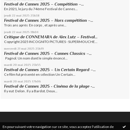
Festival de Cannes 2025 – Compétition –...
En 2021, le jury du 74ème Festival de Cannes...
jeudi 22
mai 2025
23h38
Festival de Cannes 2025 – Hors compétition –...
Trois ans après En corps , et après une...
jeudi 22
mai 2025
11h04
Critique de CONNEMARA de Alex Lutz – Festival...
Copyright 2025 INCOGNITO PICTURES - SUPERMOUCHE...
mercredi 21
mai 2025
23h19
Festival de Cannes 2025 – Cannes Classics –...
Pagnol. Un nom dont le simple énoncé...
mardi 20
mai 2025
23h55
Festival de Cannes 2025 – Un Certain Regard –...
Ce film fut présenté en sélection Un Certain...
mardi 20
mai 2025
17h06
Festival de Cannes 2025 - Cinéma de la plage -...
Il y eut Delon . Il y a Bardot. Deux...
En poursuivant votre navigation sur ce site, vous acceptez l'utilisation de