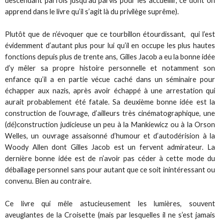
descendant parfois jusqu’au parvis pour les accueillir, ce dont on
apprend dans le livre qu’il s’agit là du privilège suprême).
Plutôt que de n’évoquer que ce tourbillon étourdissant, qui l’est
évidemment d’autant plus pour lui qu’il en occupe les plus hautes
fonctions depuis plus de trente ans, Gilles Jacob a eu la bonne idée
d’y mêler sa propre histoire personnelle et notamment son
enfance qu’il a en partie vécue caché dans un séminaire pour
échapper aux nazis, après avoir échappé à une arrestation qui
aurait probablement été fatale. Sa deuxième bonne idée est la
construction de l’ouvrage, d’ailleurs très cinématographique, une
(dé)construction judicieuse un peu à la Mankiewicz ou à la Orson
Welles, un ouvrage assaisonné d’humour et d’autodérision à la
Woody Allen dont Gilles Jacob est un fervent admirateur. La
dernière bonne idée est de n’avoir pas céder à cette mode du
déballage personnel sans pour autant que ce soit inintéressant ou
convenu. Bien au contraire.
Ce livre qui mêle astucieusement les lumières, souvent
aveuglantes de la Croisette (mais par lesquelles il ne s’est jamais