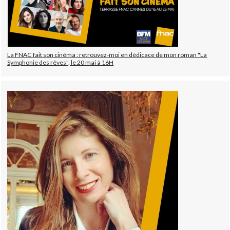
La FNAC fait son cinéma : retrouvez-moi en dédicace de mon roman "La
Symphonie des rêves", le 20 mai à 16H