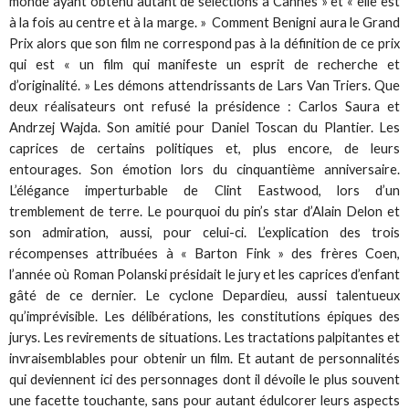
monde ayant obtenu autant de sélections à Cannes » et « elle est
à la fois au centre et à la marge. » Comment Benigni aura le Grand
Prix alors que son film ne correspond pas à la définition de ce prix
qui est « un film qui manifeste un esprit de recherche et
d’originalité. » Les démons attendrissants de Lars Van Triers. Que
deux réalisateurs ont refusé la présidence : Carlos Saura et
Andrzej Wajda. Son amitié pour Daniel Toscan du Plantier. Les
caprices de certains politiques et, plus encore, de leurs
entourages. Son émotion lors du cinquantième anniversaire.
L’élégance imperturbable de Clint Eastwood, lors d’un
tremblement de terre. Le pourquoi du pin’s star d’Alain Delon et
son admiration, aussi, pour celui-ci. L’explication des trois
récompenses attribuées à « Barton Fink » des frères Coen,
l’année où Roman Polanski présidait le jury et les caprices d’enfant
gâté de ce dernier. Le cyclone Depardieu, aussi talentueux
qu’imprévisible. Les délibérations, les constitutions épiques des
jurys. Les revirements de situations. Les tractations palpitantes et
invraisemblables pour obtenir un film. Et autant de personnalités
qui deviennent ici des personnages dont il dévoile le plus souvent
une facette touchante, sans pour autant édulcorer leurs aspects