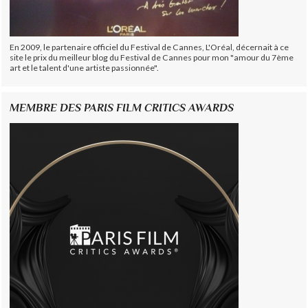
En 2009, le partenaire officiel du Festival de Cannes, L'Oréal, décernait à ce
site le prix du meilleur blog du Festival de Cannes pour mon "amour du 7ème
art et le talent d'une artiste passionnée".
MEMBRE DES PARIS FILM CRITICS AWARDS