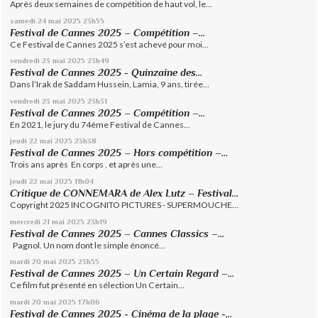
Après deux semaines de compétition de haut vol, le...
samedi 24
mai 2025
23h55
Festival de Cannes 2025 – Compétition –...
Ce Festival de Cannes 2025 s’est achevé pour moi...
vendredi 23
mai 2025
23h49
Festival de Cannes 2025 - Quinzaine des...
Dans l’Irak de Saddam Hussein, Lamia, 9 ans, tirée...
vendredi 23
mai 2025
23h31
Festival de Cannes 2025 – Compétition –...
En 2021, le jury du 74ème Festival de Cannes...
jeudi 22
mai 2025
23h38
Festival de Cannes 2025 – Hors compétition –...
Trois ans après En corps , et après une...
jeudi 22
mai 2025
11h04
Critique de CONNEMARA de Alex Lutz – Festival...
Copyright 2025 INCOGNITO PICTURES - SUPERMOUCHE...
mercredi 21
mai 2025
23h19
Festival de Cannes 2025 – Cannes Classics –...
Pagnol. Un nom dont le simple énoncé...
mardi 20
mai 2025
23h55
Festival de Cannes 2025 – Un Certain Regard –...
Ce film fut présenté en sélection Un Certain...
mardi 20
mai 2025
17h06
Festival de Cannes 2025 - Cinéma de la plage -...