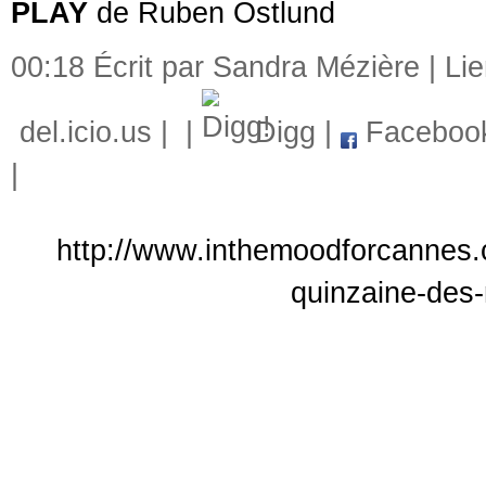
PLAY
de Ruben Östlund
00:18 Écrit par Sandra Mézière |
Li
del.icio.us
|
|
Digg
|
Faceboo
|
http://www.inthemoodforcannes.
quinzaine-des-