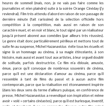
heures de sommeil (mais, non, je ne vais pas faire comme les
journalistes et m’en plaindre) suite à la soirée Orange Cinéday (j’y
reviendrai). Film très attendu d’abord en raison de son passage de
dernière minute (fait rarissime) de la sélection officielle hors
compétition à la compétition, mais aussi en raison de son
caractère muet, et en noir et blanc, le tout signé par un réalisateur
jusqu’à présent abonné aux comédies (par ailleurs très réussies).
Le genre était donc particulièrement périlleux et mettons tout de
suite fin au suspense, Michel Hazanavicius évite tous les écueils et
signe là un hommage au cinéma, à sa magie étincelante, à son
histoire, mais aussi et avant tout aux artistes, à leur orgueil doublé
de solitude, parfois destructrice. Ce film m’a éblouie, amusée,
émue, parce qu’il convoque de nombreux souvenirs de cinéma,
parce qu’il est une déclaration d’amour au cinéma, parce qu’il
ressemble à tant de films du passé et à aucun autre film
contemporain, parce que la réalisation est étonnamment inspirée
(dans les deux sens du terme d’ailleurs puisque, en conférence de
presse, Michel Hazanavicius a revendiqué son inspiration et même
avoir « volé » certains cinéastes), parce qu’il est burlesque, inventif,