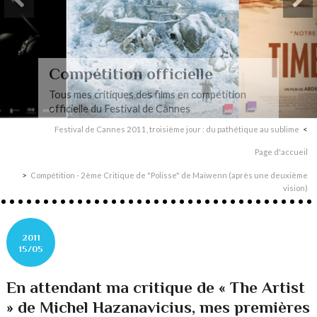
Compétition officielle
Tous mes critiques des films en compétition
officielle du Festival de Cannes
Festival de Cannes 2011, troisième jour : du pathétique au sublime
Page d'accueil
Compétition - 2ème Critique de "Polisse" de Maïwenn (après une deuxième
vision)
2011
15/05
En attendant ma critique de « The Artist
» de Michel Hazanavicius, mes premières