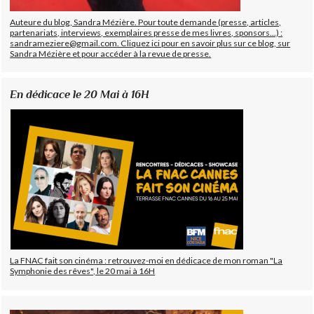
Auteure du blog, Sandra Mézière. Pour toute demande (presse, articles,
partenariats, interviews, exemplaires presse de mes livres, sponsors...) :
sandrameziere@gmail.com. Cliquez ici pour en savoir plus sur ce blog, sur
Sandra Mézière et pour accéder à la revue de presse.
En dédicace le 20 Mai à 16H
La FNAC fait son cinéma : retrouvez-moi en dédicace de mon roman "La
Symphonie des rêves", le 20 mai à 16H