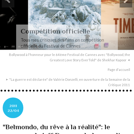
Compétition officielle
Tous mes critiques des films en compétition
officielle du Festival de Cannes
Bollywood à l'honneur pour le 64ème Festival de Cannes avec "Bollywood, the
Greatest Love Story EverTold" de Shekhar Kapoor
Page d'accueil
"La guerre est déclarée" de Valérie Donzelli, en ouverture de la Semaine de la
Critique 2011
2011
22/04
"Belmondo, du rêve à la réalité": le