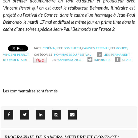
Son premier documentaire en tant qu’auteur et producteur avec
Vincent Perrot qui en est aussi le réalisateur, Belmondo, Itinéraire est
projeté au Festival de Cannes, dans le cadre d’un hommage à Jean-Paul
Belmondo, le mardi 17 mai et diffusé le même jour en prime time dans le
cadre d’une soirée spéciale Jean-Paul Belmondo sur France 2.
TAGS :
CINÉMA
,
JEFF DOMENECH
,
CANNES
,
FESTIVAL
,
BELMONDO
,
VINCENT PERROT
CATÉGORIES :
HOMMAGES DU FESTIVAL
LIEN PERMANENT
0
COMMENTAIRE
PAR
SANDRA MÉZIÈRE
IMPRIMER
SHARE
Les commentaires sont fermés.
BIOGRAPHIE DE SANDRA MEZIERE ET CONTACT :