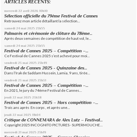
ARTICLES RECENTS:
mercredi 22
avril 2026
10h10
Sélection officielle du 79ème Festival de Cannes
Retrouvez mon article détaillant la sélection...
samedi 24
mai 2025
23h55
Palmarès et cérémonie de clôture du 78ème...
Après deux semaines de compétition de haut vol, le...
samedi 24
mai 2025
23h55
Festival de Cannes 2025 – Compétition –...
Ce Festival de Cannes 2025 s’est achevé pour moi...
vendredi 23
mai 2025
23h49
Festival de Cannes 2025 - Quinzaine des...
Dans l’Irak de Saddam Hussein, Lamia, 9 ans, tirée...
vendredi 23
mai 2025
23h31
Festival de Cannes 2025 – Compétition –...
En 2021, le jury du 74ème Festival de Cannes...
jeudi 22
mai 2025
23h38
Festival de Cannes 2025 – Hors compétition –...
Trois ans après En corps , et après une...
jeudi 22
mai 2025
11h04
Critique de CONNEMARA de Alex Lutz – Festival...
Copyright 2025 INCOGNITO PICTURES - SUPERMOUCHE...
mercredi 21
mai 2025
23h19