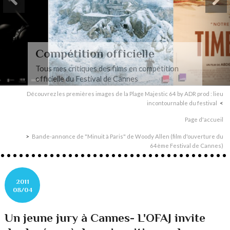
Compétition officielle
Tous mes critiques des films en compétition
officielle du Festival de Cannes
Découvrez les premières images de la Plage Majestic 64 by ADR prod : lieu
incontournable du festival
Page d'accueil
Bande-annonce de "Minuit à Paris" de Woody Allen (film d'ouverture du
64ème Festival de Cannes)
2011
08/04
Un jeune jury à Cannes- L'OFAJ invite