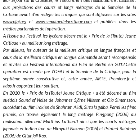
leur séjour sur la Croisette, ils rencontrent des réalisateurs et assistent
aux projections des courts et longs métrages de la Semaine de la
Critique avant d’en rédiger les critiques qui sont diffusées sur les sites
www.ofaj.org
et
www.semainedelacritique.com
et publiées dans les
médias partenaires de l'opération.
A l'issue du Festival, les lycéens décernent le « Prix de la (Toute) Jeune
Critique » au meilleur long métrage.
Par ailleurs, les auteurs de la meilleure critique en langue française et
ceux de la meilleure critique en langue allemande seront récompensés
et invités au Festival international du Film de Berlin en 2012.Cette
opération est menée par l’OFAJ et la Semaine de la Critique, pour la
septième année consécutive et, cette année, ARTE, Premiere.fr et
ados.fr apportent leur soutien.
En 2010, le « Prix de la (Toute) Jeune Critique » a été décerné au film
suédois Sound of Noise de Johannes Sjärne Nilsson et Ola Simonsson,
succédant au film irakien de Shahram Alidi, Sirta la galba. Parmi les films
primés, on trouve également le long métrage Pingpong (2006) du
réalisateur allemand Matthias Luthardt ainsi que les courts métrages
japonais et indien Iron de Hiroyuki Nakano (2006) et Printed Rainbow
(2006) de Gitanjali Rao.