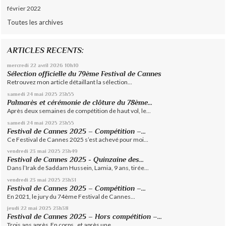
février 2022
Toutes les archives
ARTICLES RECENTS:
mercredi 22
avril 2026
10h10
Sélection officielle du 79ème Festival de Cannes
Retrouvez mon article détaillant la sélection...
samedi 24
mai 2025
23h55
Palmarès et cérémonie de clôture du 78ème...
Après deux semaines de compétition de haut vol, le...
samedi 24
mai 2025
23h55
Festival de Cannes 2025 – Compétition –...
Ce Festival de Cannes 2025 s’est achevé pour moi...
vendredi 23
mai 2025
23h49
Festival de Cannes 2025 - Quinzaine des...
Dans l’Irak de Saddam Hussein, Lamia, 9 ans, tirée...
vendredi 23
mai 2025
23h31
Festival de Cannes 2025 – Compétition –...
En 2021, le jury du 74ème Festival de Cannes...
jeudi 22
mai 2025
23h38
Festival de Cannes 2025 – Hors compétition –...
Trois ans après En corps , et après une...