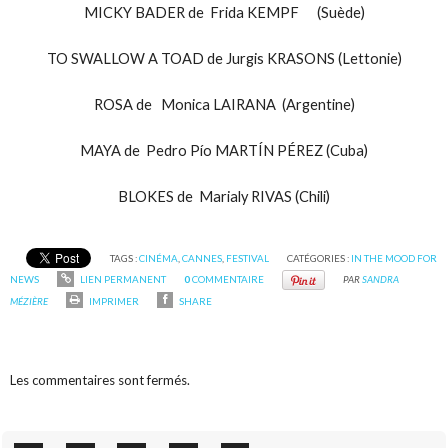
MICKY BADER de Frida KEMPF (Suède)
TO SWALLOW A TOAD de Jurgis KRASONS (Lettonie)
ROSA de Monica LAIRANA (Argentine)
MAYA de Pedro Pío MARTÍN PÉREZ (Cuba)
BLOKES de Marialy RIVAS (Chili)
TAGS :
CINÉMA
,
CANNES
,
FESTIVAL
CATÉGORIES :
IN THE MOOD FOR
NEWS
LIEN PERMANENT
0
COMMENTAIRE
PAR
SANDRA
MÉZIÈRE
IMPRIMER
SHARE
Les commentaires sont fermés.