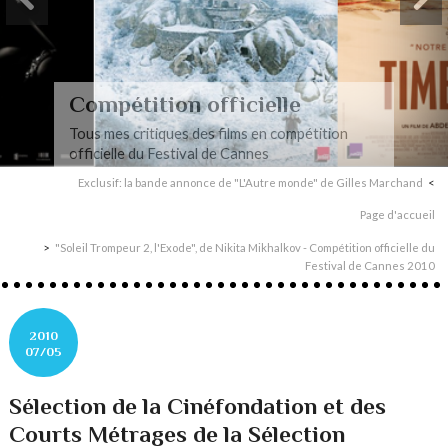
Compétition officielle
Tous mes critiques des films en compétition
officielle du Festival de Cannes
Exclusif: la bande annonce de "L'Autre monde" de Gilles Marchand
Page d'accueil
"Soleil Trompeur 2, l'Exode", de Nikita Mikhalkov - Compétition officielle du
Festival de Cannes 2010
2010
07/05
Sélection de la Cinéfondation et des
Courts Métrages de la Sélection