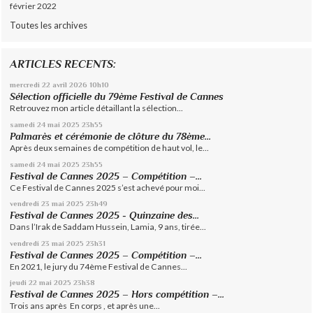
février 2022
Toutes les archives
ARTICLES RECENTS:
mercredi 22
avril 2026
10h10
Sélection officielle du 79ème Festival de Cannes
Retrouvez mon article détaillant la sélection...
samedi 24
mai 2025
23h55
Palmarès et cérémonie de clôture du 78ème...
Après deux semaines de compétition de haut vol, le...
samedi 24
mai 2025
23h55
Festival de Cannes 2025 – Compétition –...
Ce Festival de Cannes 2025 s’est achevé pour moi...
vendredi 23
mai 2025
23h49
Festival de Cannes 2025 - Quinzaine des...
Dans l’Irak de Saddam Hussein, Lamia, 9 ans, tirée...
vendredi 23
mai 2025
23h31
Festival de Cannes 2025 – Compétition –...
En 2021, le jury du 74ème Festival de Cannes...
jeudi 22
mai 2025
23h38
Festival de Cannes 2025 – Hors compétition –...
Trois ans après En corps , et après une...