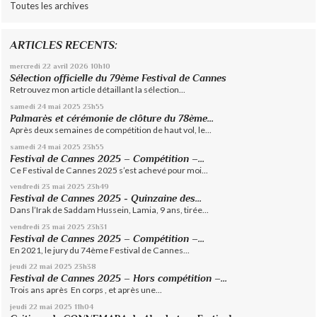
Toutes les archives
ARTICLES RECENTS:
mercredi 22
avril 2026
10h10
Sélection officielle du 79ème Festival de Cannes
Retrouvez mon article détaillant la sélection...
samedi 24
mai 2025
23h55
Palmarès et cérémonie de clôture du 78ème...
Après deux semaines de compétition de haut vol, le...
samedi 24
mai 2025
23h55
Festival de Cannes 2025 – Compétition –...
Ce Festival de Cannes 2025 s’est achevé pour moi...
vendredi 23
mai 2025
23h49
Festival de Cannes 2025 - Quinzaine des...
Dans l’Irak de Saddam Hussein, Lamia, 9 ans, tirée...
vendredi 23
mai 2025
23h31
Festival de Cannes 2025 – Compétition –...
En 2021, le jury du 74ème Festival de Cannes...
jeudi 22
mai 2025
23h38
Festival de Cannes 2025 – Hors compétition –...
Trois ans après En corps , et après une...
jeudi 22
mai 2025
11h04