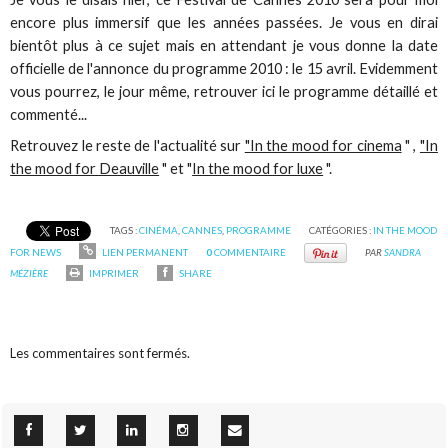
encore plus immersif que les années passées. Je vous en dirai
bientôt plus à ce sujet mais en attendant je vous donne la date
officielle de l'annonce du programme 2010 : le 15 avril. Evidemment
vous pourrez, le jour même, retrouver ici le programme détaillé et
commenté...
Retrouvez le reste de l'actualité sur
"In the mood for cinema
" ,
"In
the mood for Deauville
" et "
In the mood for luxe
".
TAGS :
CINÉMA
,
CANNES
,
PROGRAMME
CATÉGORIES :
IN THE MOOD
FOR NEWS
LIEN PERMANENT
0
COMMENTAIRE
PAR
SANDRA
MÉZIÈRE
IMPRIMER
SHARE
Les commentaires sont fermés.