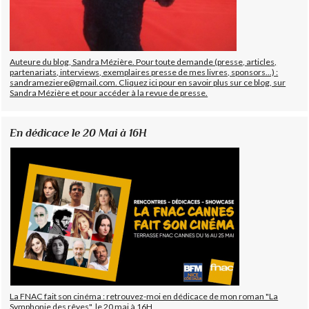
Auteure du blog, Sandra Mézière. Pour toute demande (presse, articles,
partenariats, interviews, exemplaires presse de mes livres, sponsors...) :
sandrameziere@gmail.com. Cliquez ici pour en savoir plus sur ce blog, sur
Sandra Mézière et pour accéder à la revue de presse.
En dédicace le 20 Mai à 16H
La FNAC fait son cinéma : retrouvez-moi en dédicace de mon roman "La
Symphonie des rêves", le 20 mai à 16H