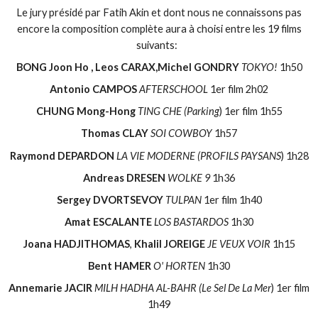
Le jury présidé par Fatih Akin et dont nous ne connaissons pas
encore la composition complète aura à choisi entre les 19 films
suivants:
BONG Joon Ho , Leos CARAX,Michel GONDRY
TOKYO!
1h50
Antonio CAMPOS
AFTERSCHOOL
1er film 2h02
CHUNG Mong-Hong
TING CHE (Parking
) 1er film 1h55
Thomas CLAY
SOI COWBOY
1h57
Raymond DEPARDON
LA VIE MODERNE (PROFILS PAYSANS
) 1h28
Andreas DRESEN
WOLKE 9
1h36
Sergey DVORTSEVOY
TULPAN
1er film 1h40
Amat ESCALANTE
LOS BASTARDOS
1h30
Joana HADJITHOMAS
,
Khalil JOREIGE
JE VEUX VOIR
1h15
Bent HAMER
O' HORTEN
1h30
Annemarie JACIR
MILH HADHA AL-BAHR (Le Sel De La Mer
) 1er film
1h49