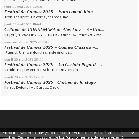
jeudi 22
mai 2025
23h38
Festival de Cannes 2025 – Hors compétition –...
Trois ans après En corps , et après une...
jeudi 22
mai 2025
11h04
Critique de CONNEMARA de Alex Lutz – Festival...
Copyright 2025 INCOGNITO PICTURES - SUPERMOUCHE...
mercredi 21
mai 2025
23h19
Festival de Cannes 2025 – Cannes Classics –...
Pagnol. Un nom dont le simple énoncé...
mardi 20
mai 2025
23h55
Festival de Cannes 2025 – Un Certain Regard –...
Ce film fut présenté en sélection Un Certain...
mardi 20
mai 2025
17h06
Festival de Cannes 2025 - Cinéma de la plage -...
Il y eut Delon . Il y a Bardot. Deux...
En poursuivant votre navigation sur ce site, vous acceptez l'utilisation de
cookies. Ces derniers assurent le bon fonctionnement de nos services.
En