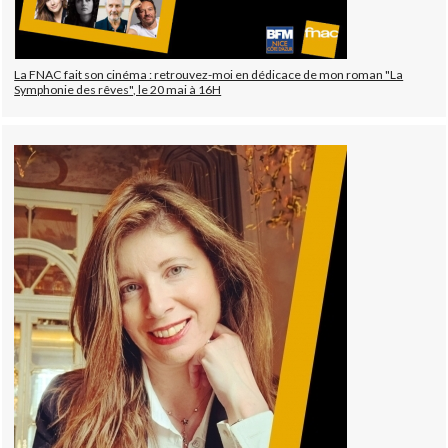
La FNAC fait son cinéma : retrouvez-moi en dédicace de mon roman "La
Symphonie des rêves", le 20 mai à 16H