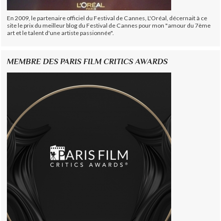
En 2009, le partenaire officiel du Festival de Cannes, L'Oréal, décernait à ce
site le prix du meilleur blog du Festival de Cannes pour mon "amour du 7ème
art et le talent d'une artiste passionnée".
MEMBRE DES PARIS FILM CRITICS AWARDS