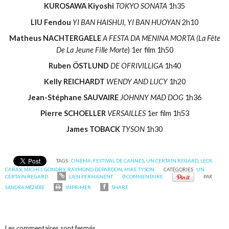
KUROSAWA Kiyoshi
TOKYO SONATA
1h35
LIU Fendou
YI BAN HAISHUI, YI BAN HUOYAN
2h10
Matheus NACHTERGAELE
A FESTA DA MENINA MORTA (La Fête
De La Jeune Fille Morte
) 1er film 1h50
Ruben ÖSTLUND
DE OFRIVILLIGA
1h40
Kelly REICHARDT
WENDY AND LUCY
1h20
Jean-Stéphane SAUVAIRE
JOHNNY MAD DOG
1h36
Pierre SCHOELLER
VERSAILLES
1er film 1h53
James TOBACK
TYSON
1h30
TAGS :
CINÉMA
,
FESTIVAL DE CANNES
,
UN CERTAIN REGARD
,
LEOS
CARAX
,
MICHEL GONDRY
,
RAYMOND DEPARDON
,
MIKE TYSON
CATÉGORIES :
UN
CERTAIN REGARD
LIEN PERMANENT
0
COMMENTAIRE
PAR
SANDRA MÉZIÈRE
IMPRIMER
SHARE
Les commentaires sont fermés.