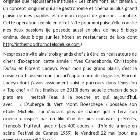
originale que réjouissante intitulée « Les chefs font leur cinéma »,
un concept singulier qui allie gastronomie et cinéma au plus grand
plaisir de mes papilles et de mon regard de gourmet cinéphile.
Cette opération semble en effet faite pour moi puisqu’elle concilie
mes deux passions (je possède aussi en plus de mes 5 blogs
cinéma, deux blogs sur les hôtels et restaurants de luxe dont
http://inthemoodforhotelsdeluxe.com
.)
Nespresso invite ainsi trois grands chefs à être les réalisateurs de
dîners d’exception, cette année : Yves Camdeborde, Christophe
Dufau et Florent Ladeyn. Pour mon plus grand plaisir, c’est la
cuisine du troisième que j’aurai l’opportunité de déguster, Florent
Ladeyn dont j’avais assidument suivi le parcours dans l’émission
« Top chef » (il fut finaliste en 2013) dans laquelle chacun de ses
plats me mettait l’eau à la bouche et qui, aujourd’hui,
avec « L’Auberge du Vert Mont, Boeschepe » possède son
étoile Michelin. J’ai d’autant plus de chance qu’il « fera son
cinéma » inspiré par un film d’un de mes cinéastes préférés,
François Truffaut, avec « Les 400 coups » (Prix de la mise en
scène Festival de Cannes 1959), le Vendredi 22 mai (pour ma