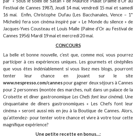
par « Sous le soleil de Satan » de Maurice Pialat (Palme d’Or au
Festival de Cannes 1987), Jeudi 14 mai, vendredi 15 mai et samedi
16 mai. Enfin, Christophe Dufau (Les Bacchanales, Vence – 1*
Michelin) fera son cinéma inspiré par « Le Monde du silence » de
Jacques-Yves Cousteau et Louis Malle (Palme d’Or au Festival de
Cannes 1956) Mardi 19 mai et mercredi 20 mai.
CONCOURS
La belle et bonne nouvelle, c’est que, comme moi, vous pourrez
participer à ces expériences uniques. Les gourmets et cinéphiles
que vous êtes indéniablement si vous lisez mes blogs, pourront
tenter leur chance en jouant sur le site
www.nespresso.com/cannes
pour gagner deux séjours à Cannes
pour 2 personnes (montée des marches, nuit dans un palace de la
Croisette et dîner gastronomique
Les Chefs font leur cinéma
). Une
cinquantaine de dîners gastronomiques « Les Chefs font leur
cinéma » seront aussi mis en jeu à la Boutique de Cannes. Alors,
qu’attendez- pour tenter votre chance et vivre à votre tour cette
magnifique expérience?
Une petite recette en bonus…: