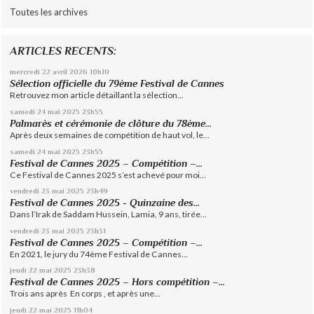
Toutes les archives
ARTICLES RECENTS:
mercredi 22
avril 2026
10h10
Sélection officielle du 79ème Festival de Cannes
Retrouvez mon article détaillant la sélection...
samedi 24
mai 2025
23h55
Palmarès et cérémonie de clôture du 78ème...
Après deux semaines de compétition de haut vol, le...
samedi 24
mai 2025
23h55
Festival de Cannes 2025 – Compétition –...
Ce Festival de Cannes 2025 s’est achevé pour moi...
vendredi 23
mai 2025
23h49
Festival de Cannes 2025 - Quinzaine des...
Dans l’Irak de Saddam Hussein, Lamia, 9 ans, tirée...
vendredi 23
mai 2025
23h31
Festival de Cannes 2025 – Compétition –...
En 2021, le jury du 74ème Festival de Cannes...
jeudi 22
mai 2025
23h38
Festival de Cannes 2025 – Hors compétition –...
Trois ans après En corps , et après une...
jeudi 22
mai 2025
11h04