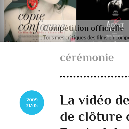
Compétition officielle
Tous mes critiques des films en compé
cérémonie
La vidéo d
2009
31/05
de clôture