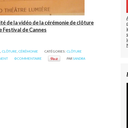
alité de la vidéo de la cérémonie de clôture
 Festival de Cannes
A
,
CLÔTURE
,
CÉRÉMONIE
CATÉGORIES :
CLÔTURE
NENT
0
COMMENTAIRE
PAR
SANDRA