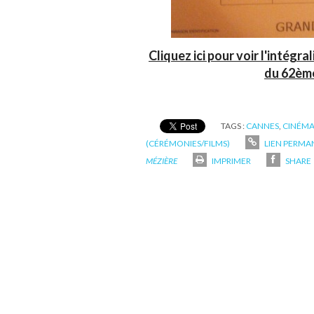
Cliquez ici pour voir l'intégr
du 62ème
TAGS :
CANNES
,
CINÉM
(CÉRÉMONIES/FILMS)
LIEN PERMA
MÉZIÈRE
IMPRIMER
SHARE