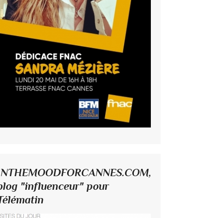
INTHEMOODFORCANNES.COM,
blog "influenceur" pour
Télématin