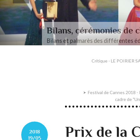
Bilans, cérémonies de c
Bilans et palmarès des différentes éd
Critique - LE POIRIER S
Festival de Cannes 2018 - P
cadre de "U
Prix de la 
2018
19/05