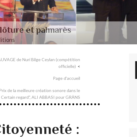
lôture et palmarès
itions
AUVAGE de Nuri Bilge Ceylan (compétition
officielle)
Page d'accueil
rix de la meilleure création sonore dans le
n Certain regard", ALI ABBASI pour GRÄNS
Citoyenneté :