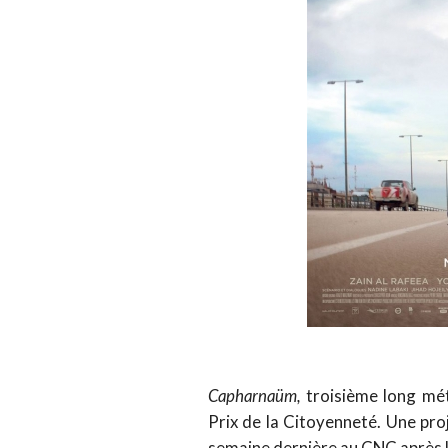
Capharnaüm,
troisième long mét
Prix de la Citoyenneté. Une proj
semaine dernière au CNC après l