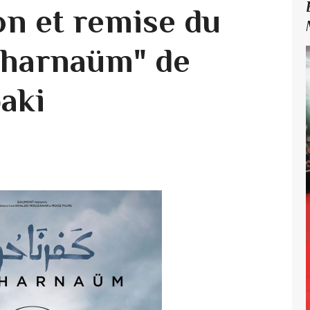
on et remise du
pharnaüm" de
aki