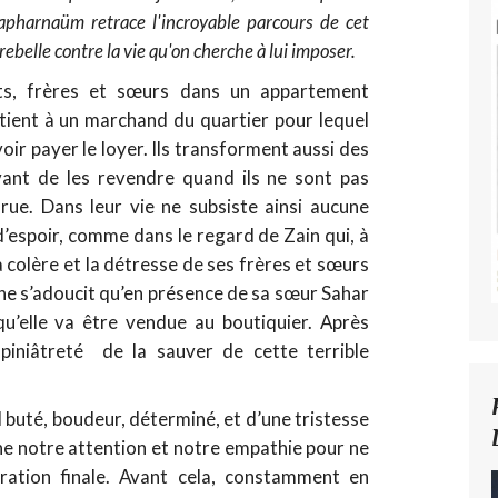
Capharnaüm retrace l'incroyable parcours de cet
rebelle contre la vie qu'on cherche à lui imposer.
nts, frères et sœurs dans un appartement
rtient à un marchand du quartier pour lequel
oir payer le loyer. Ils transforment aussi des
ant de les revendre quand ils ne sont pas
rue. Dans leur vie ne subsiste ainsi aucune
ni d’espoir, comme dans le regard de Zain qui, à
a colère et la détresse de ses frères et sœurs
l ne s’adoucit qu’en présence de sa sœur Sahar
u’elle va être vendue au boutiquier. Après
piniâtreté de la sauver de cette terrible
d buté, boudeur, déterminé, et d’une tristesse
he notre attention et notre empathie pour ne
piration finale. Avant cela, constamment en